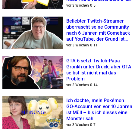
mittendrin
vor 3 Wochen
0
5
Beliebter Twitch-Streamer
überrascht seine Community
nach 6 Jahren mit Comeback
auf YouTube, der Grund ist
ernst
vor 3 Wochen
0
11
GTA 6 setzt Twitch-Papa
Gronkh unter Druck, aber GTA
selbst ist nicht mal das
Problem
vor 3 Wochen
0
14
Ich dachte, mein Pokémon
GO-Account von vor 10 Jahren
MEINUNG
ist Müll – bis ich dieses eine
Monster sah
vor 3 Wochen
0
7