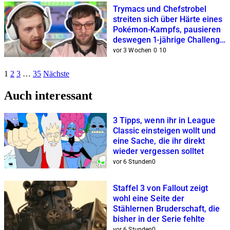
Trymacs und Chefstrobel
streiten sich über Härte eines
Pokémon-Kampfs, pausieren
deswegen 1-jährige Challenge
auf Twitch
vor 3 Wochen
0
10
Seiten-
1
2
3
…
35
Nächste
Navigation
Auch interessant
3 Tipps, wenn ihr in League
Classic einsteigen wollt und
eine Sache, die ihr direkt
wieder vergessen solltet
vor 6 Stunden
0
Staffel 3 von Fallout zeigt
wohl eine Seite der
Stählernen Bruderschaft, die
bisher in der Serie fehlte
vor 6 Stunden
0