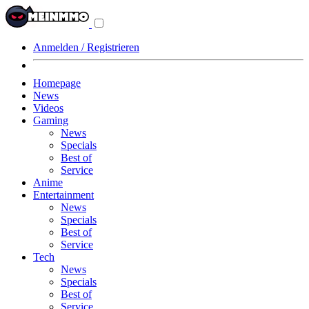
Navigationsmenü
aus-/einklappen
Anmelden / Registrieren
Homepage
News
Videos
Gaming
News
Specials
Best of
Service
Anime
Entertainment
News
Specials
Best of
Service
Tech
News
Specials
Best of
Service