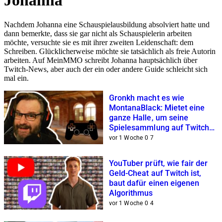
Johanna
Nachdem Johanna eine Schauspielausbildung absolviert hatte und
dann bemerkte, dass sie gar nicht als Schauspielerin arbeiten
möchte, versuchte sie es mit ihrer zweiten Leidenschaft: dem
Schreiben. Glücklicherweise möchte sie tatsächlich als freie Autorin
arbeiten. Auf MeinMMO schreibt Johanna hauptsächlich über
Twitch-News, aber auch der ein oder andere Guide schleicht sich
mal ein.
Gronkh macht es wie
MontanaBlack: Mietet eine
ganze Halle, um seine
Spielesammlung auf Twitch
zu zeigen
vor 1 Woche
0
7
YouTuber prüft, wie fair der
Geld-Cheat auf Twitch ist,
baut dafür einen eigenen
Algorithmus
vor 1 Woche
0
4