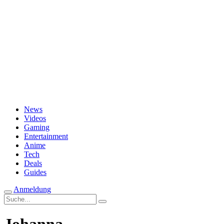
Passwort vergessen?
News
Videos
Gaming
Entertainment
Anime
Tech
Deals
Guides
Anmeldung
Suche
nach: