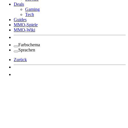
Deals
Gaming
Tech
Guides
MMO-Spiele
MMO-Wiki
Farbschema
Sprachen
Zurück
Angemeldet bleiben