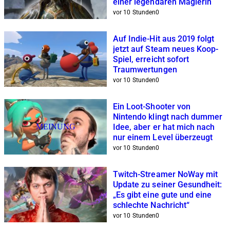
einer legendären Magierin
vor 10 Stunden
0
Auf Indie-Hit aus 2019 folgt
jetzt auf Steam neues Koop-
Spiel, erreicht sofort
Traumwertungen
vor 10 Stunden
0
Ein Loot-Shooter von
Nintendo klingt nach dummer
MEINUNG
Idee, aber er hat mich nach
nur einem Level überzeugt
vor 10 Stunden
0
Twitch-Streamer NoWay mit
Update zu seiner Gesundheit:
„Es gibt eine gute und eine
schlechte Nachricht“
vor 10 Stunden
0