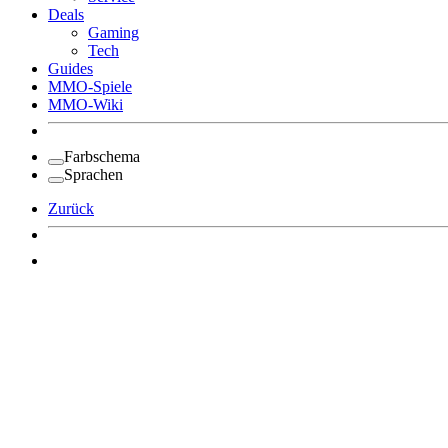
Deals
Gaming
Tech
Guides
MMO-Spiele
MMO-Wiki
Farbschema
Sprachen
Zurück
Angemeldet bleiben