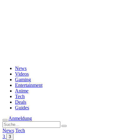
Passwort vergessen?
News
Videos
Gaming
Entertainment
Anime
Tech
Deals
Guides
Anmeldung
Suche
nach:
News
Tech
3
3