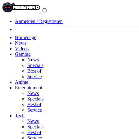
Navigationsmenü
aus-/einklappen
Anmelden / Registrieren
Homepage
News
Videos
Gaming
News
Specials
Best of
Service
Anime
Entertainment
News
Specials
Best of
Service
Tech
News
Specials
Best of
Service