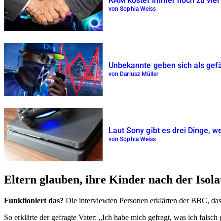
RAM kostet immer noch zu viel 
von Sophia Weiss
Unbekannte geben sich als gefäh
von Dariusz Müller
Laut Sony gibt es drei Dinge, w
von Sophia Weiss
Eltern glauben, ihre Kinder nach der Isola
Funktioniert das?
Die interviewten Personen erklärten der BBC, dass
So erklärte der gefragte Vater: „Ich habe mich gefragt, was ich falsch