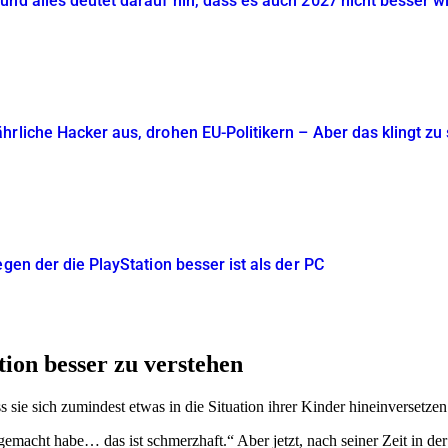
und alles deutet darauf hin, dass es auch 2027 nicht besser w
rliche Hacker aus, drohen EU-Politikern – Aber das klingt zu 
egen der die PlayStation besser ist als der PC
tion besser zu verstehen
 sie sich zumindest etwas in die Situation ihrer Kinder hineinversetze
 gemacht habe… das ist schmerzhaft.“ Aber jetzt, nach seiner Zeit in de