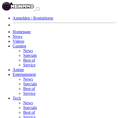
Navigationsmenü
aus-/einklappen
Anmelden / Registrieren
Homepage
News
Videos
Gaming
News
Specials
Best of
Service
Anime
Entertainment
News
Specials
Best of
Service
Tech
News
Specials
Best of
Service