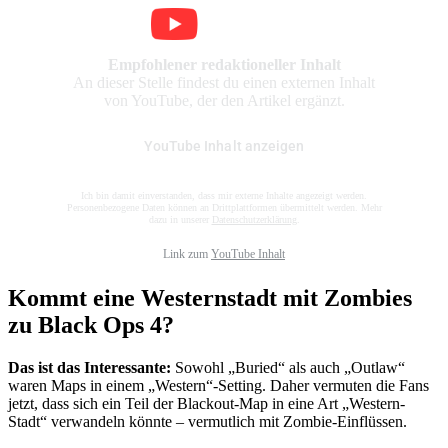
Empfohlener redaktioneller Inhalt
An dieser Stelle findest du einen externen Inhalt
von YouTube, der den Artikel ergänzt.
YouTube Inhalt anzeigen
Ich bin damit einverstanden, dass mir externe Inhalte angezeigt werden.
Personenbezogene Daten können an Drittplattformen übermittelt werden. Mehr
dazu in unserer
Datenschutzerklärung
.
Link zum
YouTube Inhalt
Kommt eine Westernstadt mit Zombies
zu Black Ops 4?
Das ist das Interessante:
Sowohl „Buried“ als auch „Outlaw“
waren Maps in einem „Western“-Setting. Daher vermuten die Fans
jetzt, dass sich ein Teil der Blackout-Map in eine Art „Western-
Stadt“ verwandeln könnte – vermutlich mit Zombie-Einflüssen.