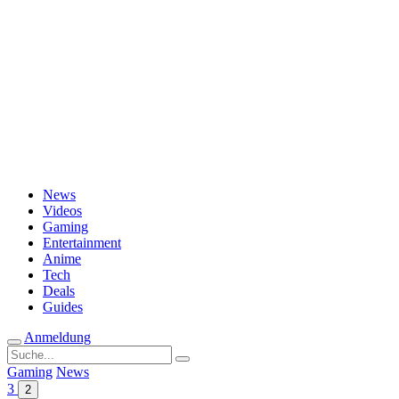
Passwort vergessen?
News
Videos
Gaming
Entertainment
Anime
Tech
Deals
Guides
Anmeldung
Suche
nach:
Gaming
News
3
2