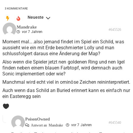
3
KOMMENTARE
Neueste
Mandrake
#645526
vor 7 Jahren
Moment mal….also jemand findet im Spiel ein Schild, was
aussieht wie ein mit Erde beschmierter Lolly und man
schlussfolgert daraus eine Änderung der Map?
Also wenn die Spieler jetzt nen goldenen Ring und nen Igel
finden neben einem blauen Farbtopf, wird demnach auch
Sonic implementiert oder wie?
Manchmal wird echt viel in ominöse Zeichen reininterpretiert.
Auch wenn das Schild an Buried erinnert kann es einfach nur
ein Easteregg sein
0
PoisonOwned
#645540
vor 7 Jahren
Antwort an
Mandrake