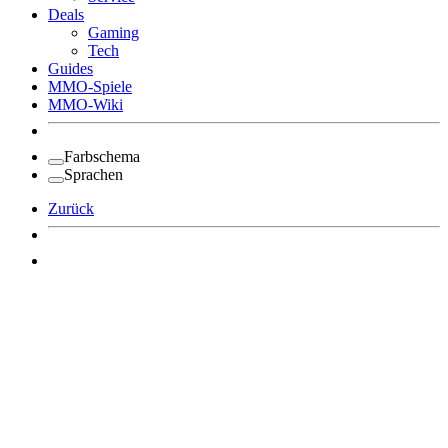
Deals
Gaming
Tech
Guides
MMO-Spiele
MMO-Wiki
Farbschema
Sprachen
Zurück
Angemeldet bleiben