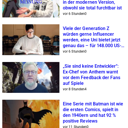
MEINUNG
in der modernen Version,
obwohl sie total furchtbar ist
vor 6 Stunden
0
Viele der Generation Z
würden gerne Influencer
werden, eine Uni bietet jetzt
genau das – für 148.000 US-
Dollar
vor 6 Stunden
0
„Sie sind keine Entwickler“:
Ex-Chef von Anthem warnt
vor dem Feedback der Fans
auf Spiele
vor 8 Stunden
4
Eine Serie mit Batman ist wie
die ersten Comics, spielt in
den 1940ern und hat 92 %
positive Reviews
vor 11 Stunden
0