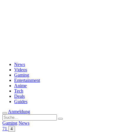
Passwort vergessen?
News
Videos
Gaming
Entertainment
Anime
Tech
Deals
Guides
Anmeldung
Suche
nach:
Gaming
News
71
4