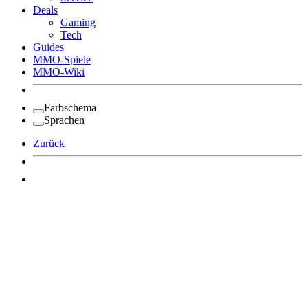
Deals
Gaming
Tech
Guides
MMO-Spiele
MMO-Wiki
Farbschema
Sprachen
Zurück
Angemeldet bleiben