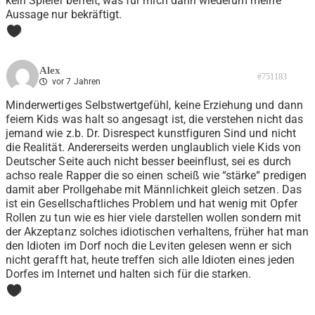
kein Spieler befreit, was für mich dann wiederum meine
Aussage nur bekräftigt.
0
Alex
#751183
vor 7 Jahren
Minderwertiges Selbstwertgefühl, keine Erziehung und dann
feiern Kids was halt so angesagt ist, die verstehen nicht das
jemand wie z.b. Dr. Disrespect kunstfiguren Sind und nicht
die Realität. Andererseits werden unglaublich viele Kids von
Deutscher Seite auch nicht besser beeinflust, sei es durch
achso reale Rapper die so einen scheiß wie “stärke“ predigen
damit aber Prollgehabe mit Männlichkeit gleich setzen. Das
ist ein Gesellschaftliches Problem und hat wenig mit Opfer
Rollen zu tun wie es hier viele darstellen wollen sondern mit
der Akzeptanz solches idiotischen verhaltens, früher hat man
den Idioten im Dorf noch die Leviten gelesen wenn er sich
nicht gerafft hat, heute treffen sich alle Idioten eines jeden
Dorfes im Internet und halten sich für die starken.
0