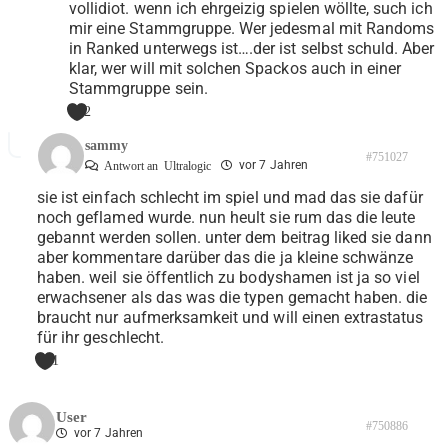
vollidiot. wenn ich ehrgeizig spielen wöllte, such ich
mir eine Stammgruppe. Wer jedesmal mit Randoms
in Ranked unterwegs ist….der ist selbst schuld. Aber
klar, wer will mit solchen Spackos auch in einer
Stammgruppe sein.
2
sammy
#751027
vor 7 Jahren
Antwort an
Ultralogic
sie ist einfach schlecht im spiel und mad das sie dafür
noch geflamed wurde. nun heult sie rum das die leute
gebannt werden sollen. unter dem beitrag liked sie dann
aber kommentare darüber das die ja kleine schwänze
haben. weil sie öffentlich zu bodyshamen ist ja so viel
erwachsener als das was die typen gemacht haben. die
braucht nur aufmerksamkeit und will einen extrastatus
für ihr geschlecht.
1
User
#750886
vor 7 Jahren