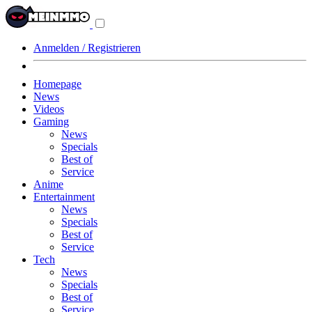
Navigationsmenü
aus-/einklappen
Anmelden / Registrieren
Homepage
News
Videos
Gaming
News
Specials
Best of
Service
Anime
Entertainment
News
Specials
Best of
Service
Tech
News
Specials
Best of
Service