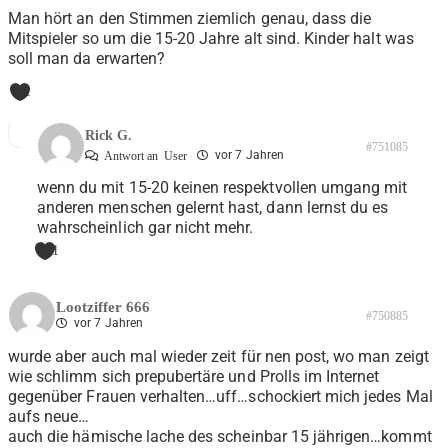
Man hört an den Stimmen ziemlich genau, dass die
Mitspieler so um die 15-20 Jahre alt sind. Kinder halt was
soll man da erwarten?
1
Rick G.
#751085
vor 7 Jahren
Antwort an
User
wenn du mit 15-20 keinen respektvollen umgang mit
anderen menschen gelernt hast, dann lernst du es
wahrscheinlich gar nicht mehr.
1
Lootziffer 666
#750885
vor 7 Jahren
wurde aber auch mal wieder zeit für nen post, wo man zeigt
wie schlimm sich prepubertäre und Prolls im Internet
gegenüber Frauen verhalten…uff…schockiert mich jedes Mal
aufs neue…
auch die hämische lache des scheinbar 15 jährigen…kommt