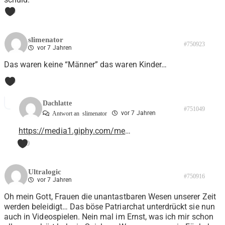
0
slimenator
#750923
vor 7 Jahren
Das waren keine “Männer” das waren Kinder…
0
Dachlatte
#751049
vor 7 Jahren
Antwort an
slimenator
https://media1.giphy.com/me
…
0
Ultralogic
#750916
vor 7 Jahren
Oh mein Gott, Frauen die unantastbaren Wesen unserer Zeit
werden beleidigt… Das böse Patriarchat unterdrückt sie nun
auch in Videospielen. Nein mal im Ernst, was ich mir schon