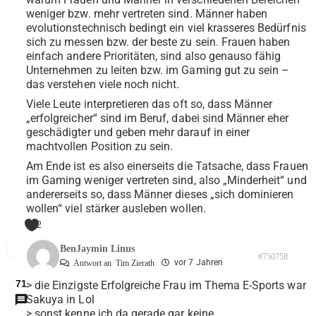
weniger bzw. mehr vertreten sind. Männer haben
evolutionstechnisch bedingt ein viel krasseres Bedürfnis
sich zu messen bzw. der beste zu sein. Frauen haben
einfach andere Prioritäten, sind also genauso fähig
Unternehmen zu leiten bzw. im Gaming gut zu sein –
das verstehen viele noch nicht.
Viele Leute interpretieren das oft so, dass Männer
„erfolgreicher“ sind im Beruf, dabei sind Männer eher
geschädigter und geben mehr darauf in einer
machtvollen Position zu sein.
Am Ende ist es also einerseits die Tatsache, dass Frauen
im Gaming weniger vertreten sind, also „Minderheit“ und
andererseits so, dass Männer dieses „sich dominieren
wollen“ viel stärker ausleben wollen.
2
BenJaymin Linus
#750758
vor 7 Jahren
Antwort an
Tim Zierath
71
> die Einzigste Erfolgreiche Frau im Thema E-Sports war
Sakuya in Lol
> sonst kenne ich da gerade gar keine