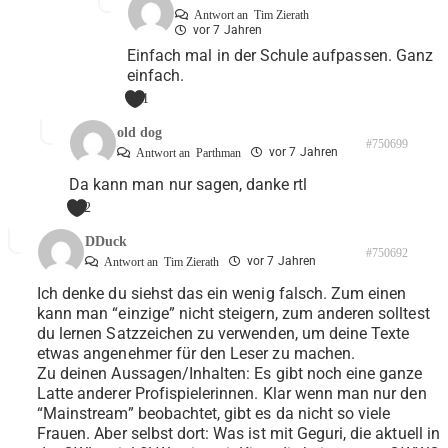
Antwort an
Tim Zierath
vor 7 Jahren
Einfach mal in der Schule aufpassen. Ganz
einfach.
1
old dog
#750699
vor 7 Jahren
Antwort an
Parthman
Da kann man nur sagen, danke rtl
2
DDuck
#750692
vor 7 Jahren
Antwort an
Tim Zierath
Ich denke du siehst das ein wenig falsch. Zum einen
kann man “einzige” nicht steigern, zum anderen solltest
du lernen Satzzeichen zu verwenden, um deine Texte
etwas angenehmer für den Leser zu machen.
Zu deinen Aussagen/Inhalten: Es gibt noch eine ganze
Latte anderer Profispielerinnen. Klar wenn man nur den
“Mainstream” beobachtet, gibt es da nicht so viele
Frauen. Aber selbst dort: Was ist mit Geguri, die aktuell in