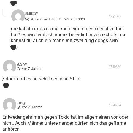
1
sammy
#751022
vor 7 Jahren
Antwort an
Lilith
merkst aber das es null mit deinem geschlecht zu tun
hat? es wird einfach immer beleidigt in voice chats. da
kannst du auch ein mann mit zwei ding dongs sein.
0
AYW
#750826
vor 7 Jahren
/block und es herscht friedliche Stille
0
Joey
#750774
vor 7 Jahren
Entweder gehr man gegen Toxicität im allgemeinen vor oder
nicht. Auch Männer untereinander dürfen sich das geflame
anhören.