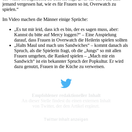
jemand vergessen hat, wie es für Frauen so ist, Overwatch zu
spielen.“
Im Video machen die Männer einige Sprüche:
„Es tut mir leid, dass ich es bin, der es sagen muss, aber:
Kannst du bitte auf Mercy loggen?“ – Eine Anspielung
darauf, dass Frauen in Overwatch die Heilerin spielen sollten
„Halts Maul und mach uns Sandwiches“ – kommt danach als
Spruch, als die Spielerin fragt, ob die „Jungs“ so mit allen
Frauen umgehen, die Ranked spielen – „Mach mir ein
Sandwich“ ist ein bekannter Spruch der Popkultur. Er wird
dazu genutzt, Frauen in die Küche zu verweisen.
Empfohlener redaktioneller Inhalt
An dieser Stelle findest du einen externen Inhalt
von Twitter, der den Artikel ergänzt.
Twitter Inhalt anzeigen