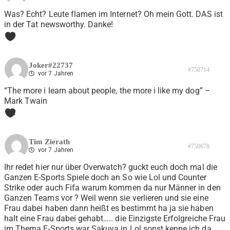
Was? Echt? Leute flamen im Internet? Oh mein Gott. DAS ist
in der Tat newsworthy. Danke!
0
Joker#22737
#750714
vor 7 Jahren
“The more i learn about people, the more i like my dog” –
Mark Twain
2
Tim Zierath
#750678
vor 7 Jahren
Ihr redet hier nur über Overwatch? guckt euch doch mal die
Ganzen E-Sports Spiele doch an So wie Lol und Counter
Strike oder auch Fifa warum kommen da nur Männer in den
Ganzen Teams vor ? Weil wenn sie verlieren und sie eine
Frau dabei haben dann heißt es bestimmt ha ja sie haben
halt eine Frau dabei gehabt….. die Einzigste Erfolgreiche Frau
im Thema E-Sports war Sakuya in Lol sonst kenne ich da