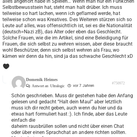
alles angehört habe in Spielen… Wenn man nur ein Fünkchen
Selbstbewusstsein hat, steht man halt drüber. Ich muss
teilweise so hart lachen, wenn ich geflamed werde, hat
teilweise schon was Kreatives. Des Weiteren stürzen sich so
Leute auf alles, was offensichtlich ist, sei es die Nationalität
(deutsch=Nazi zB), das Alter oder eben das Geschlecht.
Solche Frauen, wie die im Artikel, sind eine Beleidigung für
Frauen, die sich selbst zu wehren wissen, aber diese braucht
wohl Beschützer, denn sich selbst wehren als Frau, wo
kämen wir denn da hin, sind ja das schwache Geschlecht xD
0
Domenik Heimes
#750972
vor 7 Jahren
Antwort an
Ultralogic
Schön geschrieben. Muss dir gestehen habe den Anfang
gelesen und gedacht “Halt dein Maul” aber letztlich
muss ich dir recht geben, auch wenn du hier und da
etwas hart formuliert hast :). Ich finde, aber das Leute
einfach die
daheim rausbrüllen sollen und nicht über einen Chat
oder über einen Sprachchat an andere richten sollten.