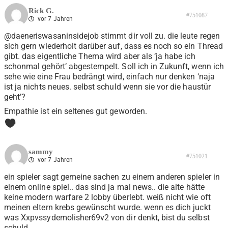
Rick G.
#751087
vor 7 Jahren
@daeneriswasaninsidejob stimmt dir voll zu. die leute regen
sich gern wiederholt darüber auf, dass es noch so ein Thread
gibt. das eigentliche Thema wird aber als ‘ja habe ich
schonmal gehört’ abgestempelt. Soll ich in Zukunft, wenn ich
sehe wie eine Frau bedrängt wird, einfach nur denken ‘naja
ist ja nichts neues. selbst schuld wenn sie vor die haustür
geht’?
Empathie ist ein seltenes gut geworden.
0
sammy
#751021
vor 7 Jahren
ein spieler sagt gemeine sachen zu einem anderen spieler in
einem online spiel.. das sind ja mal news.. die alte hätte
keine modern warfare 2 lobby überlebt. weiß nicht wie oft
meinen eltern krebs gewünscht wurde. wenn es dich juckt
was Xxpvssydemolisher69v2 von dir denkt, bist du selbst
schuld.