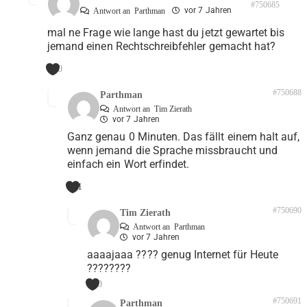
#750685
vor 7 Jahren
Antwort an
Parthman
mal ne Frage wie lange hast du jetzt gewartet bis
jemand einen Rechtschreibfehler gemacht hat?
0
#750688
Parthman
Antwort an
Tim Zierath
vor 7 Jahren
Ganz genau 0 Minuten. Das fällt einem halt auf,
wenn jemand die Sprache missbraucht und
einfach ein Wort erfindet.
1
#750690
Tim Zierath
Antwort an
Parthman
vor 7 Jahren
aaaajaaa ???? genug Internet für Heute
????????
0
#750691
Parthman