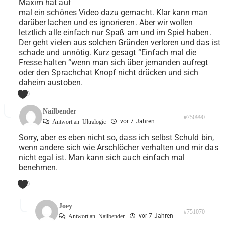
Maxim hat auf
mal ein schönes Video dazu gemacht. Klar kann man
darüber lachen und es ignorieren. Aber wir wollen
letztlich alle einfach nur Spaß am und im Spiel haben.
Der geht vielen aus solchen Gründen verloren und das ist
schade und unnötig. Kurz gesagt “Einfach mal die
Fresse halten “wenn man sich über jemanden aufregt
oder den Sprachchat Knopf nicht drücken und sich
daheim austoben.
0
Nailbender
#750990
vor 7 Jahren
Antwort an
Ultralogic
Sorry, aber es eben nicht so, dass ich selbst Schuld bin,
wenn andere sich wie Arschlöcher verhalten und mir das
nicht egal ist. Man kann sich auch einfach mal
benehmen.
0
Joey
#751070
vor 7 Jahren
Antwort an
Nailbender