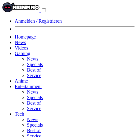
Navigationsmenü
aus-/einklappen
Anmelden / Registrieren
Homepage
News
Videos
Gaming
News
Specials
Best of
Service
Anime
Entertainment
News
Specials
Best of
Service
Tech
News
Specials
Best of
Service