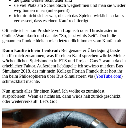
die guten Geräte recht teuer sind
sie viel Platz am Schreibtisch wegnehmen und man sie wieder
wegräumen muss (unbequem!)
ich mir nicht sicher war, ob sich das Spielen wirklich so krass
verbessert, dass es einen Kauf rechtfertigt
Oft hatte ich schon Produkte von Logitech oder Thrustmaster im
Online-Warenkorb und dachte: “So, jetzt wirds Zeit”. Doch die
genannten Punkte hielten mich letztendlich immer vom Kaufen ab.
Dann kaufte ich ein Lenkrad:
Bei genauerer Überlegung fasste
ich für mich zusammen, was für einen Kauf sprechen würde. Meine
wöchentlichen Spielstunden in ETS und Project Cars 2 waren da ein
erheblicher Faktor. Außerdem liebäugelte ich sowieso mit dem Bus
Simulator 2018, das mir mein Kollege Florian Franck (hier hört ihr
ihn beim Philosophieren über Bus-Simulatoren via (
YouTube.com
)
schmackhaft machte.
Nun sprach alles für einen Kauf. Ich wollte es zumindest
ausprobieren. Wenn es nichts ist, dann wirds halt zurückgeschickt
oder weiterverkauft. Let’s Go!