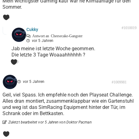
Mein wichtigster Gaming kauf war ne Klimaanlage für den
Sommer.
3
#1010019
Cukky
Antwort an
Cheesecake-Gangster
vor 5 Jahren
Jab meine ist letzte Woche geommen.
Die letzte 3 Tage Woaaahhhhhh ?
0
vor 5 Jahren
#1009981
Geil, viel Spass. Ich empfehle noch den Playseat Challenge.
Alles dran montiert, zusammenklappbar wie ein Gartenstuhl
und weg ist das SimRacing Equipment hinter der Tür, im
Schrank oder im Bettkasten.
Zuletzt bearbeitet vor 5 Jahren von Doktor Pacman
1