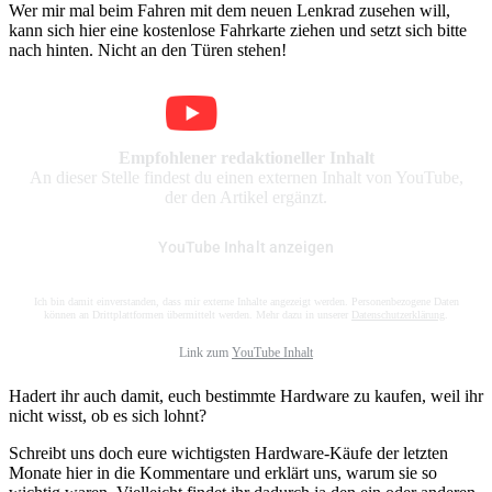
Wer mir mal beim Fahren mit dem neuen Lenkrad zusehen will,
kann sich hier eine kostenlose Fahrkarte ziehen und setzt sich bitte
nach hinten. Nicht an den Türen stehen!
Empfohlener redaktioneller Inhalt
An dieser Stelle findest du einen externen Inhalt von YouTube,
der den Artikel ergänzt.
YouTube Inhalt anzeigen
Ich bin damit einverstanden, dass mir externe Inhalte angezeigt werden. Personenbezogene Daten
können an Drittplattformen übermittelt werden. Mehr dazu in unserer
Datenschutzerklärung
.
Link zum
YouTube Inhalt
Hadert ihr auch damit, euch bestimmte Hardware zu kaufen, weil ihr
nicht wisst, ob es sich lohnt?
Schreibt uns doch eure wichtigsten Hardware-Käufe der letzten
Monate hier in die Kommentare und erklärt uns, warum sie so