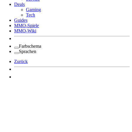
Deals
Gaming
Tech
Guides
MMO-Spiele
MMO-Wiki
Farbschema
Sprachen
Zurück
Angemeldet bleiben