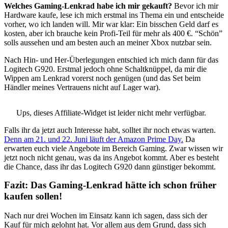
Welches Gaming-Lenkrad habe ich mir gekauft?
Bevor ich mir
Hardware kaufe, lese ich mich erstmal ins Thema ein und entscheide
vorher, wo ich landen will. Mir war klar: Ein bisschen Geld darf es
kosten, aber ich brauche kein Profi-Teil für mehr als 400 €. “Schön”
solls aussehen und am besten auch an meiner Xbox nutzbar sein.
Nach Hin- und Her-Überlegungen entschied ich mich dann für das
Logitech G920. Erstmal jedoch ohne Schaltknüppel, da mir die
Wippen am Lenkrad vorerst noch genügen (und das Set beim
Händler meines Vertrauens nicht auf Lager war).
Ups, dieses Affiliate-Widget ist leider nicht mehr verfügbar.
Falls ihr da jetzt auch Interesse habt, solltet ihr noch etwas warten.
Denn am 21. und 22. Juni läuft der Amazon Prime Day.
Da
erwarten euch viele Angebote im Bereich Gaming. Zwar wissen wir
jetzt noch nicht genau, was da ins Angebot kommt. Aber es besteht
die Chance, dass ihr das Logitech G920 dann günstiger bekommt.
Fazit: Das Gaming-Lenkrad hätte ich schon früher
kaufen sollen!
Nach nur drei Wochen im Einsatz kann ich sagen, dass sich der
Kauf für mich gelohnt hat. Vor allem aus dem Grund, dass sich