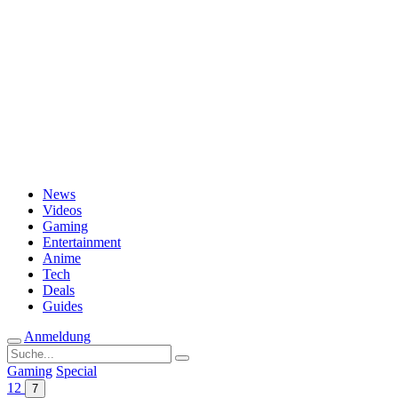
Passwort vergessen?
News
Videos
Gaming
Entertainment
Anime
Tech
Deals
Guides
Anmeldung
Suche
nach:
Gaming
Special
12
7