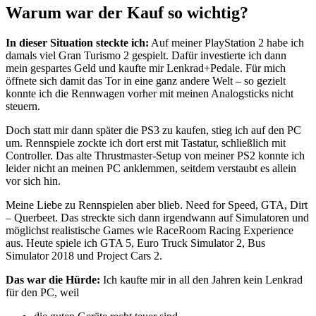
Warum war der Kauf so wichtig?
In dieser Situation steckte ich:
Auf meiner PlayStation 2 habe ich
damals viel Gran Turismo 2 gespielt. Dafür investierte ich dann
mein gespartes Geld und kaufte mir Lenkrad+Pedale. Für mich
öffnete sich damit das Tor in eine ganz andere Welt – so gezielt
konnte ich die Rennwagen vorher mit meinen Analogsticks nicht
steuern.
Doch statt mir dann später die PS3 zu kaufen, stieg ich auf den PC
um. Rennspiele zockte ich dort erst mit Tastatur, schließlich mit
Controller. Das alte Thrustmaster-Setup von meiner PS2 konnte ich
leider nicht an meinen PC anklemmen, seitdem verstaubt es allein
vor sich hin.
Meine Liebe zu Rennspielen aber blieb. Need for Speed, GTA, Dirt
– Querbeet. Das streckte sich dann irgendwann auf Simulatoren und
möglichst realistische Games wie RaceRoom Racing Experience
aus. Heute spiele ich GTA 5, Euro Truck Simulator 2, Bus
Simulator 2018 und Project Cars 2.
Das war die Hürde:
Ich kaufte mir in all den Jahren kein Lenkrad
für den PC, weil