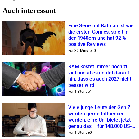
Auch interessant
Eine Serie mit Batman ist wie
die ersten Comics, spielt in
den 1940ern und hat 92 %
positive Reviews
vor 32 Minuten
0
RAM kostet immer noch zu
viel und alles deutet darauf
hin, dass es auch 2027 nicht
besser wird
vor 1 Stunde
1
Viele junge Leute der Gen Z
würden gerne Influencer
werden, eine Uni bietet jetzt
genau das – für 148.000 US-
Dollar
vor 1 Stunde
0