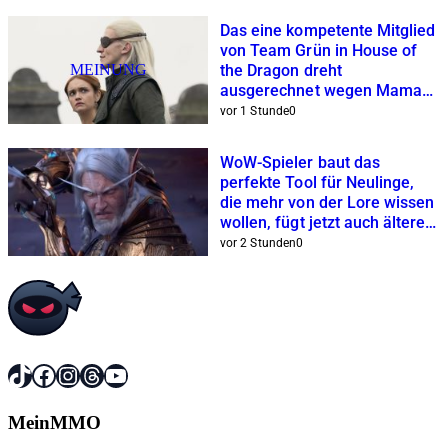
Das eine kompetente Mitglied
von Team Grün in House of
MEINUNG
the Dragon dreht
ausgerechnet wegen Mama
am Rad
vor 1 Stunde
0
WoW-Spieler baut das
perfekte Tool für Neulinge,
die mehr von der Lore wissen
wollen, fügt jetzt auch ältere
Erweiterungen hinzu
vor 2 Stunden
0
TikTok
Facebook
Instagram
Threads
YouTube
MeinMMO