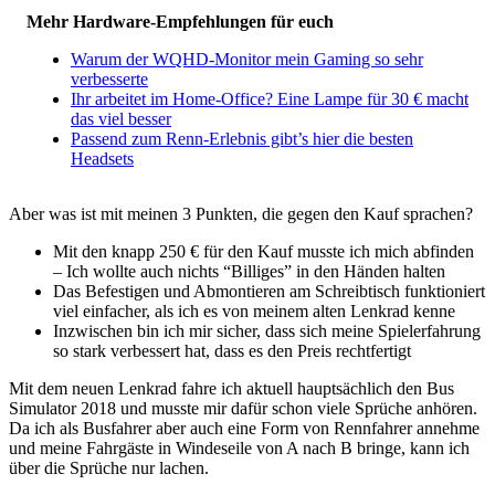
Mehr Hardware-Empfehlungen für euch
Warum der WQHD-Monitor mein Gaming so sehr
verbesserte
Ihr arbeitet im Home-Office? Eine Lampe für 30 € macht
das viel besser
Passend zum Renn-Erlebnis gibt’s hier die besten
Headsets
Aber was ist mit meinen 3 Punkten, die gegen den Kauf sprachen?
Mit den knapp 250 € für den Kauf musste ich mich abfinden
– Ich wollte auch nichts “Billiges” in den Händen halten
Das Befestigen und Abmontieren am Schreibtisch funktioniert
viel einfacher, als ich es von meinem alten Lenkrad kenne
Inzwischen bin ich mir sicher, dass sich meine Spielerfahrung
so stark verbessert hat, dass es den Preis rechtfertigt
Mit dem neuen Lenkrad fahre ich aktuell hauptsächlich den Bus
Simulator 2018 und musste mir dafür schon viele Sprüche anhören.
Da ich als Busfahrer aber auch eine Form von Rennfahrer annehme
und meine Fahrgäste in Windeseile von A nach B bringe, kann ich
über die Sprüche nur lachen.