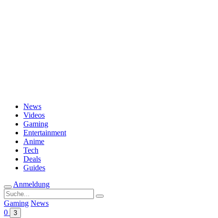
Passwort vergessen?
News
Videos
Gaming
Entertainment
Anime
Tech
Deals
Guides
Anmeldung
Suche
nach:
Gaming
News
0
3