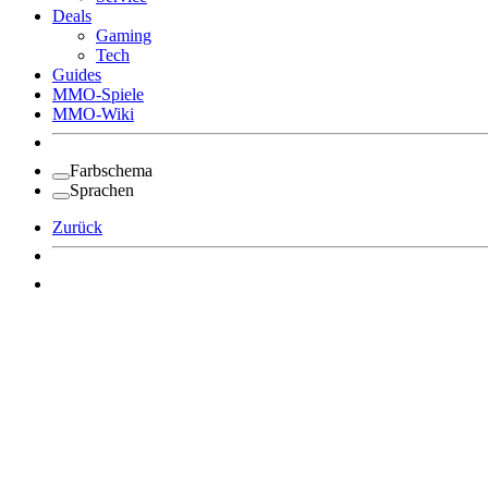
Deals
Gaming
Tech
Guides
MMO-Spiele
MMO-Wiki
Farbschema
Sprachen
Zurück
Angemeldet bleiben