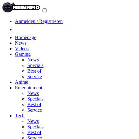
Navigationsmenü
aus-/einklappen
Anmelden / Registrieren
Homepage
News
Videos
Gaming
News
Specials
Best of
Service
Anime
Entertainment
News
Specials
Best of
Service
Tech
News
Specials
Best of
Service