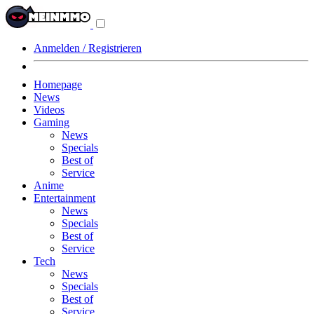
Navigationsmenü
aus-/einklappen
Anmelden / Registrieren
Homepage
News
Videos
Gaming
News
Specials
Best of
Service
Anime
Entertainment
News
Specials
Best of
Service
Tech
News
Specials
Best of
Service