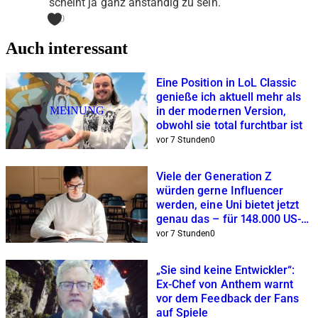
scheint ja ganz anständig zu sein.
0
Auch interessant
Eine Position in LoL Classic
genieße ich aktuell mehr als
MEINUNG
in der modernen Version,
obwohl sie total furchtbar ist
vor 7 Stunden
0
Viele der Generation Z
würden gerne Influencer
werden, eine Uni bietet jetzt
genau das – für 148.000 US-
Dollar
vor 7 Stunden
0
„Sie sind keine Entwickler“:
Ex-Chef von Anthem warnt
vor dem Feedback der Fans
auf Spiele