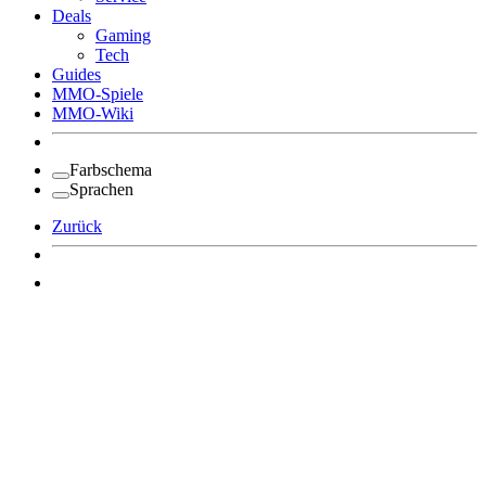
Deals
Gaming
Tech
Guides
MMO-Spiele
MMO-Wiki
Farbschema
Sprachen
Zurück
Angemeldet bleiben