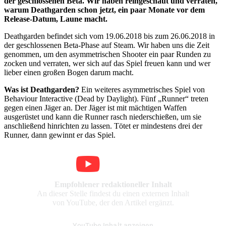
der geschlossenen Beta. Wir haben reingeschaut und verraten,
warum Deathgarden schon jetzt, ein paar Monate vor dem
Release-Datum, Laune macht.
Deathgarden befindet sich vom 19.06.2018 bis zum 26.06.2018 in
der geschlossenen Beta-Phase auf Steam. Wir haben uns die Zeit
genommen, um den asymmetrischen Shooter ein paar Runden zu
zocken und verraten, wer sich auf das Spiel freuen kann und wer
lieber einen großen Bogen darum macht.
Was ist Deathgarden?
Ein weiteres asymmetrisches Spiel von
Behaviour Interactive (Dead by Daylight). Fünf „Runner“ treten
gegen einen Jäger an. Der Jäger ist mit mächtigen Waffen
ausgerüstet und kann die Runner rasch niederschießen, um sie
anschließend hinrichten zu lassen. Tötet er mindestens drei der
Runner, dann gewinnt er das Spiel.
Empfohlener redaktioneller Inhalt
An dieser Stelle findest du einen externen Inhalt
von YouTube, der den Artikel ergänzt.
YouTube Inhalt anzeigen