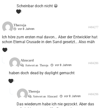
Scheinbar doch nicht 😀
0
Theroja
#484277
vor 8 Jahren
Ich höre zum ersten mal davon… Aber der Entwickler hat
schon Eternal Crusade in den Sand gesetzt… Also mäh
0
Alzucard
#484286
vor 8 Jahren
Antwort an
Theroja
haben doch dead by daylight gemacht
0
Theroja
#484296
vor 8 Jahren
Antwort an
Alzucard
Das wiederum habe ich nie gezockt. Aber das