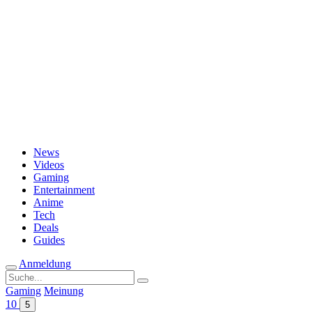
Passwort vergessen?
News
Videos
Gaming
Entertainment
Anime
Tech
Deals
Guides
Anmeldung
Suche
nach:
Gaming
Meinung
10
5