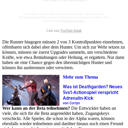
Ich bin damit einverstanden, dass mir externe Inhalte angezeigt werden.
Personenbezogene Daten können an Drittplattformen übermittelt werden. Mehr
dazu in unserer
Datenschutzerklärung
.
Link zum
YouTube Inhalt
Die Runner hingegen müssen 2 von 3 Kontrollpunkten einnehmen,
offenbaren sich dabei aber dem Hunter. Um sich zur Wehr setzen zu
können, müssen sie zuerst Upgrades sammeln, um verschiedene
Kräfte, wie etwa Betäubungen oder Heilung, er ergattern. Nur dann
haben sie eine Chance gegen den übermächtigen Hunter und
können ihn ausbremsen oder verwirren.
Mehr zum Thema
Was ist Deathgarden? Neues
5vs1-Actionspiel verspricht
Adrenalin-Kick
von Cortyn
Wer kann an der Beta teilnehmen?
Die Entwickler haben an
viele, die sich für die Beta angemeldet haben, Zugangskeys
verschickt. Alle Spieler, die schon in der Alpha waren, können
ebenfalls wieder teilnehmen und darüber hinaus noch einen Freund