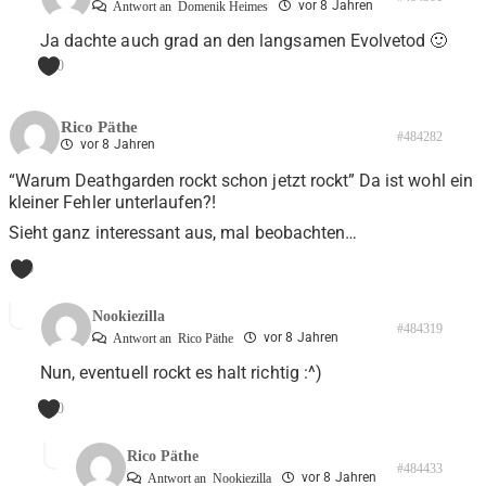
vor 8 Jahren
Antwort an
Domenik Heimes
Ja dachte auch grad an den langsamen Evolvetod 🙂
0
Rico Päthe
#484282
vor 8 Jahren
“Warum Deathgarden rockt schon jetzt rockt” Da ist wohl ein
kleiner Fehler unterlaufen?!
Sieht ganz interessant aus, mal beobachten…
0
Nookiezilla
#484319
vor 8 Jahren
Antwort an
Rico Päthe
Nun, eventuell rockt es halt richtig :^)
0
Rico Päthe
#484433
vor 8 Jahren
Antwort an
Nookiezilla