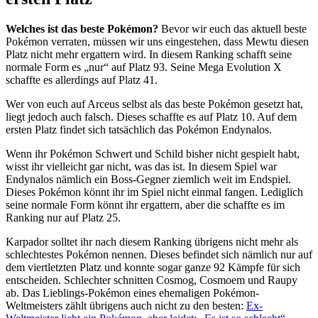
Welches ist das beste Pokémon?
Bevor wir euch das aktuell beste
Pokémon verraten, müssen wir uns eingestehen, dass Mewtu diesen
Platz nicht mehr ergattern wird. In diesem Ranking schafft seine
normale Form es „nur“ auf Platz 93. Seine Mega Evolution X
schaffte es allerdings auf Platz 41.
Wer von euch auf Arceus selbst als das beste Pokémon gesetzt hat,
liegt jedoch auch falsch. Dieses schaffte es auf Platz 10. Auf dem
ersten Platz findet sich tatsächlich das Pokémon Endynalos.
Wenn ihr Pokémon Schwert und Schild bisher nicht gespielt habt,
wisst ihr vielleicht gar nicht, was das ist. In diesem Spiel war
Endynalos nämlich ein Boss-Gegner ziemlich weit im Endspiel.
Dieses Pokémon könnt ihr im Spiel nicht einmal fangen. Lediglich
seine normale Form könnt ihr ergattern, aber die schaffte es im
Ranking nur auf Platz 25.
Karpador solltet ihr nach diesem Ranking übrigens nicht mehr als
schlechtestes Pokémon nennen. Dieses befindet sich nämlich nur auf
dem viertletzten Platz und konnte sogar ganze 92 Kämpfe für sich
entscheiden. Schlechter schnitten Cosmog, Cosmoem und Raupy
ab. Das Lieblings-Pokémon eines ehemaligen Pokémon-
Weltmeisters zählt übrigens auch nicht zu den besten:
Ex-