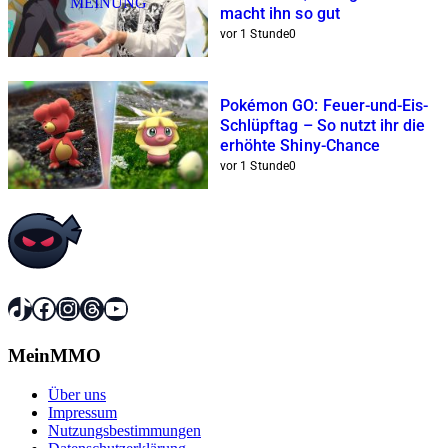
MEINUNG
macht ihn so gut
vor 1 Stunde
0
Pokémon GO: Feuer-und-Eis-
Schlüpftag – So nutzt ihr die
erhöhte Shiny-Chance
vor 1 Stunde
0
TikTok
Facebook
Instagram
Threads
YouTube
MeinMMO
Über uns
Impressum
Nutzungsbestimmungen