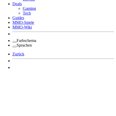
Deals
Gaming
Tech
Guides
MMO-Spiele
MMO-Wiki
Farbschema
Sprachen
Zurück
Angemeldet bleiben