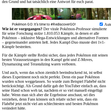
den Grund und hat tatsächlich eine Antwort für euch parat.
Pokémon GO: It’s time to #RediscoverGO!
Aut
Wie ist er vorgegangen?
Der virale Pokémon-Professor simulierte
für seine Forschung stolze 1.810.053 Kämpfe, in denen er alle
Pokémon – inklusive Mega-Entwicklungen und alternativer Formen
– gegeneinander antreten ließ. Jedes Kampf-Duo musste drei 1v1-
Kämpfe bestreiten.
Für die Kämpfe stellte Redisi sicher, dass jedes Pokémon mit seinen
besten Voraussetzungen in den Kampf geht und Z-Moves,
Dynamaxing und Terastalizing waren verboten.
Und auch, wenn das schon ziemlich beeindruckend ist, ist selbst
dieses Experiment noch nicht perfekt. Denn ein paar Pokémon
wurden schon weggelassen. So wurde zum Beispiel Flabébé nicht
berücksichtigt. Als Grund dafür gab der YouTuber einfach an, dass
seine Hand schon weh tat, nachdem er so viel manuell eingefügt
habe. Wenn man sich aber die Ergebnisse anschaut, sei dies
verziehen, denn Fans können sich relativ sicher sein, dass ein
Flabébé jetzt nicht viel am schlechtesten und besten Pokémon
verändert hätte.