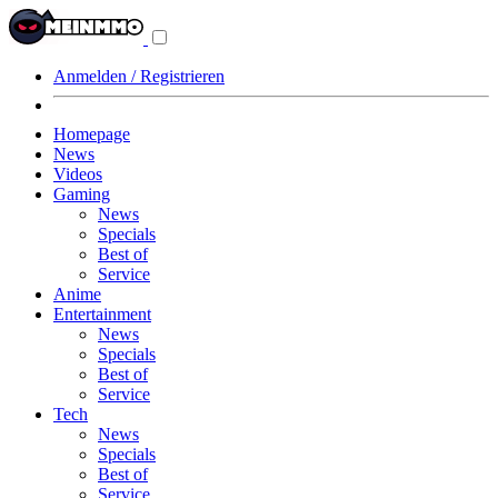
Navigationsmenü
aus-/einklappen
Anmelden / Registrieren
Homepage
News
Videos
Gaming
News
Specials
Best of
Service
Anime
Entertainment
News
Specials
Best of
Service
Tech
News
Specials
Best of
Service