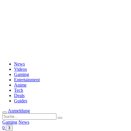
Passwort vergessen?
News
Videos
Gaming
Entertainment
Anime
Tech
Deals
Guides
Anmeldung
Suche
nach:
Gaming
News
0
3