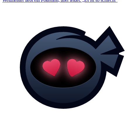
Weltmeister liebt ein Pokémon, aber leidet: „Es ist so schlecht“