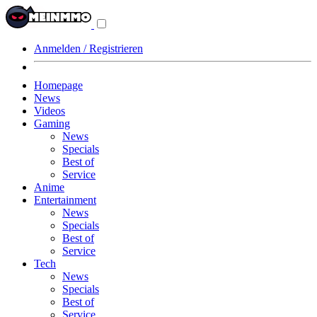
Navigationsmenü
aus-/einklappen
Anmelden / Registrieren
Homepage
News
Videos
Gaming
News
Specials
Best of
Service
Anime
Entertainment
News
Specials
Best of
Service
Tech
News
Specials
Best of
Service