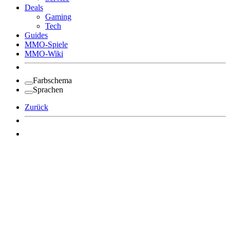
Deals
Gaming
Tech
Guides
MMO-Spiele
MMO-Wiki
Farbschema
Sprachen
Zurück
Angemeldet bleiben