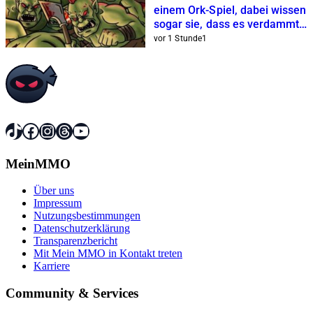
einem Ork-Spiel, dabei wissen
sogar sie, dass es verdammt
hässlich ist
vor 1 Stunde
1
TikTok
Facebook
Instagram
Threads
YouTube
MeinMMO
Über uns
Impressum
Nutzungsbestimmungen
Datenschutzerklärung
Transparenzbericht
Mit Mein MMO in Kontakt treten
Karriere
Community & Services