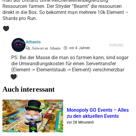
man auf Distanz ohne Reichenweitenbegrenzung
Ressourcen farmen. Der Stryder “Beamt” die ressourcen
direkt in die Box. So bekommt man mehrere 10k Element –
Shards pro Run.
1
Athanis
#1091061
vor 4 Jahren
Antwort an
Athanis
PS: Bei der Masse die man so farmen kann, sind sogar
die Umwandlungskosten für einen Servertransfer
(Element -> Elementstaub -> Element) verschmerzbar
0
Auch interessant
Monopoly GO Events – Alles
zu den aktuellen Events
vor 28 Minuten
0