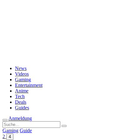
Passwort vergessen?
News
Videos
Gaming
Entertainment
Anime
Tech
Deals
Guides
Anmeldung
Suche
nach:
Gaming
Guide
2
4