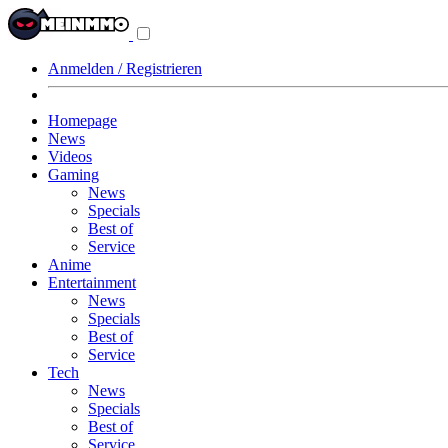
Navigationsmenü
aus-/einklappen
Anmelden / Registrieren
Homepage
News
Videos
Gaming
News
Specials
Best of
Service
Anime
Entertainment
News
Specials
Best of
Service
Tech
News
Specials
Best of
Service