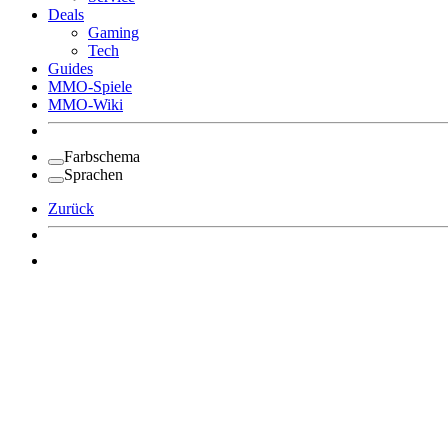
Deals
Gaming
Tech
Guides
MMO-Spiele
MMO-Wiki
Farbschema
Sprachen
Zurück
Angemeldet bleiben