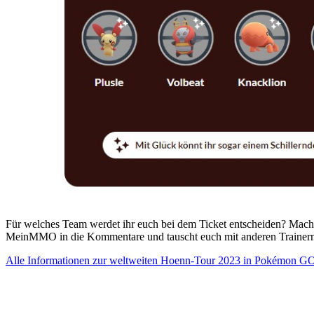
Für welches Team werdet ihr euch bei dem Ticket entscheiden? Macht
MeinMMO in die Kommentare und tauscht euch mit anderen Trainern
Alle Informationen zur weltweiten Hoenn-Tour 2023 in Pokémon GO 