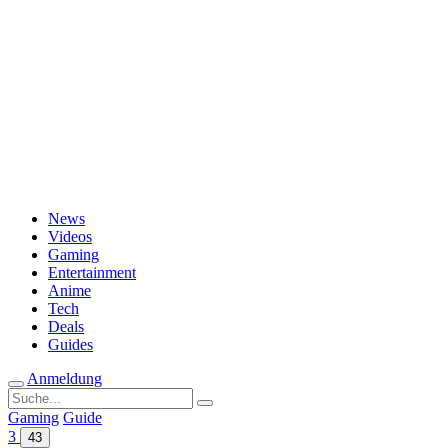
Passwort vergessen?
News
Videos
Gaming
Entertainment
Anime
Tech
Deals
Guides
Anmeldung
Suche
nach:
Gaming
Guide
3
43