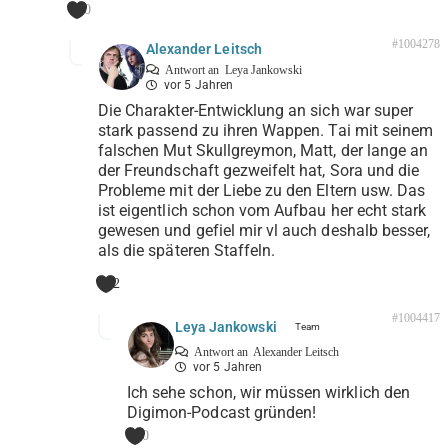
0
#1004278
Alexander Leitsch
Antwort an
Leya Jankowski
vor 5 Jahren
Die Charakter-Entwicklung an sich war super
stark passend zu ihren Wappen. Tai mit seinem
falschen Mut Skullgreymon, Matt, der lange an
der Freundschaft gezweifelt hat, Sora und die
Probleme mit der Liebe zu den Eltern usw. Das
ist eigentlich schon vom Aufbau her echt stark
gewesen und gefiel mir vl auch deshalb besser,
als die späteren Staffeln.
2
#1004417
Leya Jankowski
Antwort an
Alexander Leitsch
vor 5 Jahren
Ich sehe schon, wir müssen wirklich den
Digimon-Podcast gründen!
0