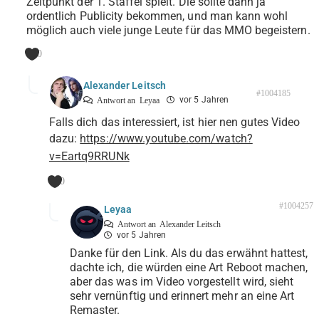
Zeitpunkt der 1. Staffel spielt. Die sollte dann ja
ordentlich Publicity bekommen, und man kann wohl
möglich auch viele junge Leute für das MMO begeistern.
0
Alexander Leitsch
#1004185
vor 5 Jahren
Antwort an
Leyaa
Falls dich das interessiert, ist hier nen gutes Video
dazu:
https://www.youtube.com/watch?
v=Eartq9RRUNk
0
#1004257
Leyaa
Antwort an
Alexander Leitsch
vor 5 Jahren
Danke für den Link. Als du das erwähnt hattest,
dachte ich, die würden eine Art Reboot machen,
aber das was im Video vorgestellt wird, sieht
sehr vernünftig und erinnert mehr an eine Art
Remaster.