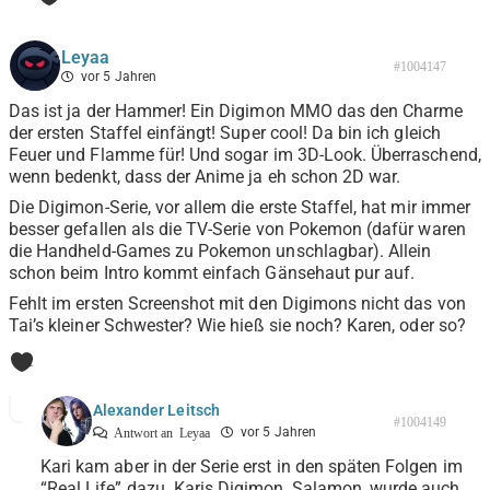
Leyaa
#1004147
vor 5 Jahren
Das ist ja der Hammer! Ein Digimon MMO das den Charme
der ersten Staffel einfängt! Super cool! Da bin ich gleich
Feuer und Flamme für! Und sogar im 3D-Look. Überraschend,
wenn bedenkt, dass der Anime ja eh schon 2D war.
Die Digimon-Serie, vor allem die erste Staffel, hat mir immer
besser gefallen als die TV-Serie von Pokemon (dafür waren
die Handheld-Games zu Pokemon unschlagbar). Allein
schon beim Intro kommt einfach Gänsehaut pur auf.
Fehlt im ersten Screenshot mit den Digimons nicht das von
Tai’s kleiner Schwester? Wie hieß sie noch? Karen, oder so?
1
Alexander Leitsch
#1004149
vor 5 Jahren
Antwort an
Leyaa
Kari kam aber in der Serie erst in den späten Folgen im
“Real Life” dazu. Karis Digimon, Salamon, wurde auch