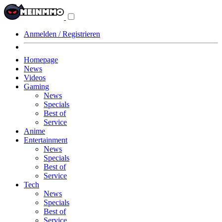
Navigationsmenü
aus-/einklappen
Anmelden / Registrieren
Homepage
News
Videos
Gaming
News
Specials
Best of
Service
Anime
Entertainment
News
Specials
Best of
Service
Tech
News
Specials
Best of
Service