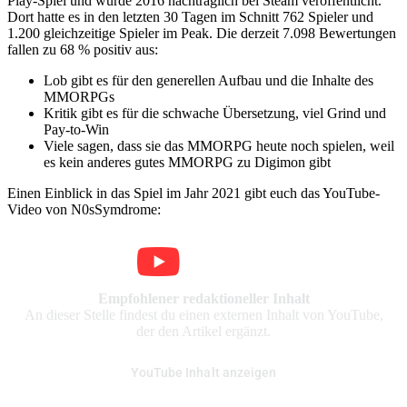
Play-Spiel und wurde 2016 nachträglich bei Steam veröffentlicht.
Dort hatte es in den letzten 30 Tagen im Schnitt 762 Spieler und
1.200 gleichzeitige Spieler im Peak. Die derzeit 7.098 Bewertungen
fallen zu 68 % positiv aus:
Lob gibt es für den generellen Aufbau und die Inhalte des
MMORPGs
Kritik gibt es für die schwache Übersetzung, viel Grind und
Pay-to-Win
Viele sagen, dass sie das MMORPG heute noch spielen, weil
es kein anderes gutes MMORPG zu Digimon gibt
Einen Einblick in das Spiel im Jahr 2021 gibt euch das YouTube-
Video von N0sSymdrome:
Empfohlener redaktioneller Inhalt
An dieser Stelle findest du einen externen Inhalt von YouTube,
der den Artikel ergänzt.
YouTube Inhalt anzeigen