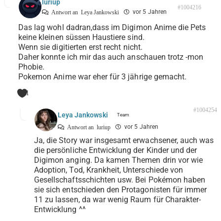
luriup
#1004216
vor 5 Jahren
Antwort an
Leya Jankowski
Das lag wohl dadran,dass im Digimon Anime die Pets
keine kleinen süssen Haustiere sind.
Wenn sie digitierten erst recht nicht.
Daher konnte ich mir das auch anschauen trotz -mon
Phobie.
Pokemon Anime war eher für 3 jährige gemacht.
1
#1004254
Leya Jankowski
vor 5 Jahren
Antwort an
luriup
Ja, die Story war insgesamt erwachsener, auch was
die persönliche Entwicklung der Kinder und der
Digimon anging. Da kamen Themen drin vor wie
Adoption, Tod, Krankheit, Unterschiede von
Gesellschaftsschichten usw. Bei Pokémon haben
sie sich entschieden den Protagonisten für immer
11 zu lassen, da war wenig Raum für Charakter-
Entwicklung ^^