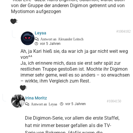
von der Gruppe der anderen Digimon getrennt und von
Myotismon aufgezogen
2
#1004182
Leyaa
Antwort an
Alexander Leitsch
vor 5 Jahren
Ah, ja Kari hieß sie, da war ich ja gar nicht weit weg
von^^
Ja, ich erinnere mich, dass sie erst sehr spät zur
restlichen Truppe gestoßen ist. Mochte ihr Digimon
immer sehr gerne, weil es so anders – so erwachsen
– wirkte, ihm Vergleich zum Rest.
0
Irina Moritz
#1004150
vor 5 Jahren
Antwort an
Leyaa
Die Digimon-Serie, vor allem die erste Staffel,
hat mir immer besser gefallen als die TV-
Serie von Pokemon. (dafür waren die