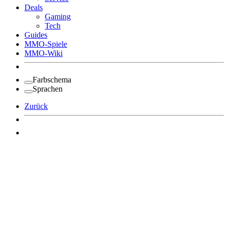
Deals
Gaming
Tech
Guides
MMO-Spiele
MMO-Wiki
Farbschema
Sprachen
Zurück
Angemeldet bleiben