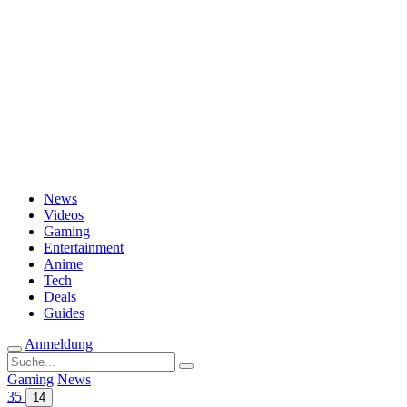
Passwort vergessen?
News
Videos
Gaming
Entertainment
Anime
Tech
Deals
Guides
Anmeldung
Suche
nach:
Gaming
News
35
14