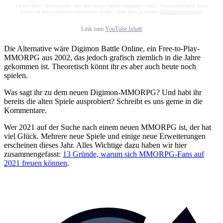
Ich bin damit einverstanden, dass mir externe Inhalte angezeigt werden. Personenbezogene Daten
können an Drittplattformen übermittelt werden. Mehr dazu in unserer
Datenschutzerklärung
.
Link zum
YouTube Inhalt
Die Alternative wäre Digimon Battle Online, ein Free-to-Play-
MMORPG aus 2002, das jedoch grafisch ziemlich in die Jahre
gekommen ist. Theoretisch könnt ihr es aber auch heute noch
spielen.
Was sagt ihr zu dem neuen Digimon-MMORPG? Und habt ihr
bereits die alten Spiele ausprobiert? Schreibt es uns gerne in die
Kommentare.
Wer 2021 auf der Suche nach einem neuen MMORPG ist, der hat
viel Glück. Mehrere neue Spiele und einige neue Erweiterungen
erscheinen dieses Jahr. Alles Wichtige dazu haben wir hier
zusammengefasst:
13 Gründe, warum sich MMORPG-Fans auf
2021 freuen können
.