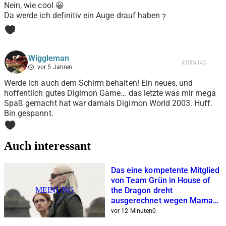
Nein, wie cool 😀
Da werde ich definitiv ein Auge drauf haben
?
1
Wiggleman
#1004143
vor 5 Jahren
Werde ich auch dem Schirm behalten! Ein neues, und
hoffentlich gutes Digimon Game… das letzte was mir mega
Spaß gemacht hat war damals Digimon World 2003. Huff.
Bin gespannt.
0
Auch interessant
Das eine kompetente Mitglied
von Team Grün in House of
MEINUNG
the Dragon dreht
ausgerechnet wegen Mama
am Rad
vor 12 Minuten
0