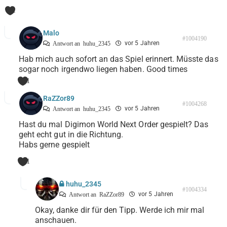
1
Malo
#1004190
vor 5 Jahren
Antwort an
huhu_2345
Hab mich auch sofort an das Spiel erinnert. Müsste das
sogar noch irgendwo liegen haben. Good times
1
RaZZor89
#1004268
vor 5 Jahren
Antwort an
huhu_2345
Hast du mal Digimon World Next Order gespielt? Das
geht echt gut in die Richtung.
Habs gerne gespielt
1
huhu_2345
#1004334
vor 5 Jahren
Antwort an
RaZZor89
Okay, danke dir für den Tipp. Werde ich mir mal
anschauen.