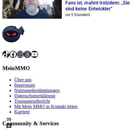
Fans ist, mahnt trotzdem: „Sie
sind keine Entwickler“
vor 2 Stunden
3
TikTok
Facebook
Instagram
Threads
YouTube
MeinMMO
Über uns
Impressum
Nutzungsbestimmungen
Datenschutzerklärung
Transparenzbericht
Mit Mein MMO in Kontakt treten
Karriere
35
Community & Services