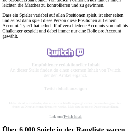
leichter, die Matches zu kontrollieren und zu gewinnen.
Dass ein Spieler variabel auf allen Positionen spielt, ist eher selten
und selbst dann spielt diese Person diese Positionen auf einem
Account. Tyler1 hat jedoch fünf verschiedene Accounts von null bis
Challenger gespielt und dabei immer nur eine Rolle pro Account
gewählt.
Empfohlener redaktioneller Inhalt
An dieser Stelle findest du einen externen Inhalt von Twitch,
der den Artikel ergänzt.
Twitch Inhalt anzeigen
Ich bin damit einverstanden, dass mir externe Inhalte angezeigt werden. Personenbezogene Daten
können an Drittplattformen übermittelt werden. Mehr dazu in unserer
Datenschutzerklärung
.
Link zum
Twitch Inhalt
Über 6.000 Spiele in der Rangliste waren