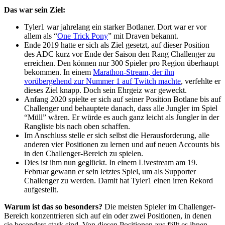
Das war sein Ziel:
Tyler1 war jahrelang ein starker Botlaner. Dort war er vor
allem als “
One Trick Pony
” mit Draven bekannt.
Ende 2019 hatte er sich als Ziel gesetzt, auf dieser Position
des ADC kurz vor Ende der Saison den Rang Challenger zu
erreichen. Den können nur 300 Spieler pro Region überhaupt
bekommen. In einem
Marathon-Stream, der ihn
vorübergehend zur Nummer 1 auf Twitch machte
, verfehlte er
dieses Ziel knapp. Doch sein Ehrgeiz war geweckt.
Anfang 2020 spielte er sich auf seiner Position Botlane bis auf
Challenger und behauptete danach, dass alle Jungler im Spiel
“Müll” wären. Er würde es auch ganz leicht als Jungler in der
Rangliste bis nach oben schaffen.
Im Anschluss stelle er sich selbst die Herausforderung, alle
anderen vier Positionen zu lernen und auf neuen Accounts bis
in den Challenger-Bereich zu spielen.
Dies ist ihm nun geglückt. In einem Livestream am 19.
Februar gewann er sein letztes Spiel, um als Supporter
Challenger zu werden. Damit hat Tyler1 einen irren Rekord
aufgestellt.
Warum ist das so besonders?
Die meisten Spieler im Challenger-
Bereich konzentrieren sich auf ein oder zwei Positionen, in denen
sie besonders stark sind. Von diesen Positionen aus fällt es ihnen