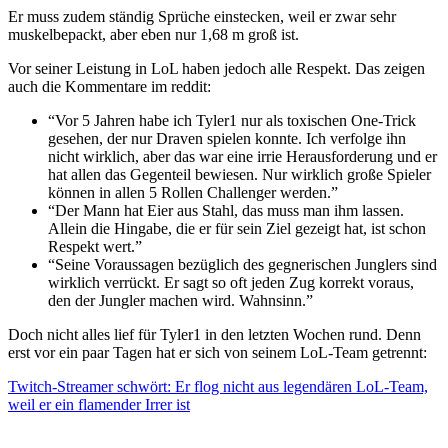
Er muss zudem ständig Sprüche einstecken, weil er zwar sehr
muskelbepackt, aber eben nur 1,68 m groß ist.
Vor seiner Leistung in LoL haben jedoch alle Respekt. Das zeigen
auch die Kommentare im reddit:
“Vor 5 Jahren habe ich Tyler1 nur als toxischen One-Trick
gesehen, der nur Draven spielen konnte. Ich verfolge ihn
nicht wirklich, aber das war eine irrie Herausforderung und er
hat allen das Gegenteil bewiesen. Nur wirklich große Spieler
können in allen 5 Rollen Challenger werden.”
“Der Mann hat Eier aus Stahl, das muss man ihm lassen.
Allein die Hingabe, die er für sein Ziel gezeigt hat, ist schon
Respekt wert.”
“Seine Voraussagen bezüglich des gegnerischen Junglers sind
wirklich verrückt. Er sagt so oft jeden Zug korrekt voraus,
den der Jungler machen wird. Wahnsinn.”
Doch nicht alles lief für Tyler1 in den letzten Wochen rund. Denn
erst vor ein paar Tagen hat er sich von seinem LoL-Team getrennt:
Twitch-Streamer schwört: Er flog nicht aus legendären LoL-Team,
weil er ein flamender Irrer ist