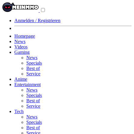
Navigationsmenü
aus-/einklappen
Anmelden / Registrieren
Homepage
News
Videos
Gaming
News
Specials
Best of
Service
Anime
Entertainment
News
Specials
Best of
Service
Tech
News
Specials
Best of
Service