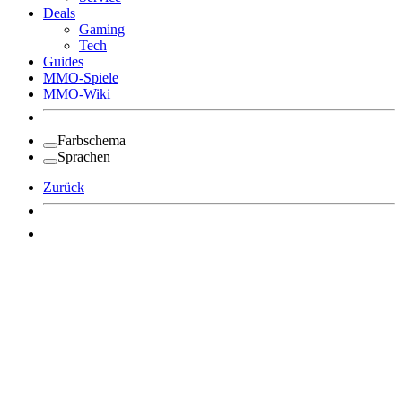
Deals
Gaming
Tech
Guides
MMO-Spiele
MMO-Wiki
Farbschema
Sprachen
Zurück
Angemeldet bleiben