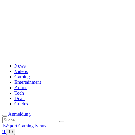
Passwort vergessen?
News
Videos
Gaming
Entertainment
Anime
Tech
Deals
Guides
Anmeldung
Suche
nach:
E-Sport
Gaming
News
9
10