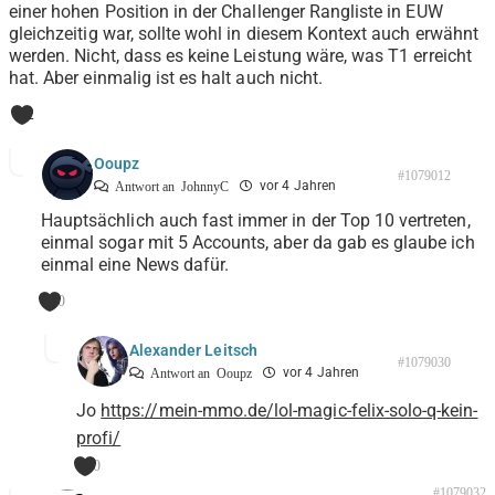
einer hohen Position in der Challenger Rangliste in EUW
gleichzeitig war, sollte wohl in diesem Kontext auch erwähnt
werden. Nicht, dass es keine Leistung wäre, was T1 erreicht
hat. Aber einmalig ist es halt auch nicht.
2
Ooupz
#1079012
vor 4 Jahren
Antwort an
JohnnyC
Hauptsächlich auch fast immer in der Top 10 vertreten,
einmal sogar mit 5 Accounts, aber da gab es glaube ich
einmal eine News dafür.
0
Alexander Leitsch
#1079030
vor 4 Jahren
Antwort an
Ooupz
Jo
https://mein-mmo.de/lol-magic-felix-solo-q-kein-
profi/
0
#1079032