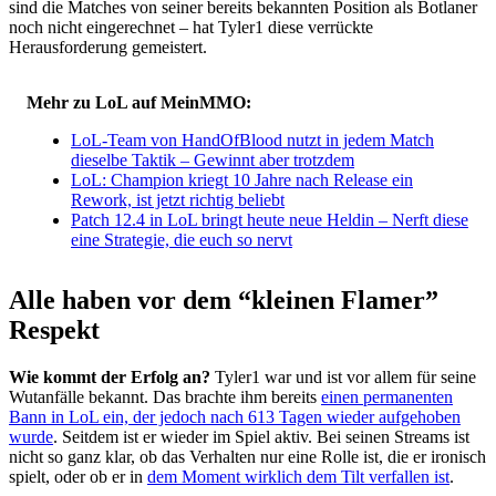
sind die Matches von seiner bereits bekannten Position als Botlaner
noch nicht eingerechnet – hat Tyler1 diese verrückte
Herausforderung gemeistert.
Mehr zu LoL auf MeinMMO:
LoL-Team von HandOfBlood nutzt in jedem Match
dieselbe Taktik – Gewinnt aber trotzdem
LoL: Champion kriegt 10 Jahre nach Release ein
Rework, ist jetzt richtig beliebt
Patch 12.4 in LoL bringt heute neue Heldin – Nerft diese
eine Strategie, die euch so nervt
Alle haben vor dem “kleinen Flamer”
Respekt
Wie kommt der Erfolg an?
Tyler1 war und ist vor allem für seine
Wutanfälle bekannt. Das brachte ihm bereits
einen permanenten
Bann in LoL ein, der jedoch nach 613 Tagen wieder aufgehoben
wurde
. Seitdem ist er wieder im Spiel aktiv. Bei seinen Streams ist
nicht so ganz klar, ob das Verhalten nur eine Rolle ist, die er ironisch
spielt, oder ob er in
dem Moment wirklich dem Tilt verfallen ist
.