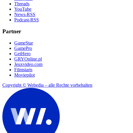
Threads
YouTube
News-RSS
Podcast-RSS
Partner
GameStar
GamePro
GetHero
GRYOnline.pl
Jeuxvideo.com
Filmstarts
Moviepilot
Copyright © Webedia – alle Rechte vorbehalten