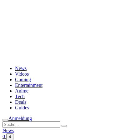
Passwort vergessen?
News
Videos
Gaming
Entertainment
Anime
Tech
Deals
Guides
Anmeldung
Suche
nach:
News
0
4