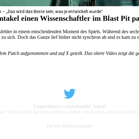
– „Das wird das Beste sein, was je entwickelt wurde“
ntakel einen Wissenschaftler im Blast Pit p
sfehler in einem entscheidenden Moment des Spiels. Während des sech
 zu sich. Doch das Ganze lief bisher nicht synchron ab und es kam zu 
m Patch aufgenommen und auf X geteilt. Das obere Video zeigt die gefi
Empfohlener redaktioneller Inhalt
er Stelle findest du einen externen Inhalt von Twitter, der den Artikel 
Twitter Inhalt anzeigen