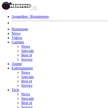
Navigationsmenü
aus-/einklappen
Anmelden / Registrieren
Homepage
News
Videos
Gaming
News
Specials
Best of
Service
Anime
Entertainment
News
Specials
Best of
Service
Tech
News
Specials
Best of
Service