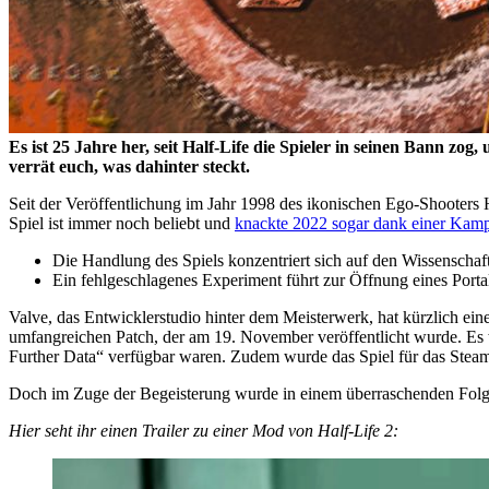
Es ist 25 Jahre her, seit Half-Life die Spieler in seinen Bann z
verrät euch, was dahinter steckt.
Seit der Veröffentlichung im Jahr 1998 des ikonischen Ego-Shooters H
Spiel ist immer noch beliebt und
knackte 2022 sogar dank einer Kamp
Die Handlung des Spiels konzentriert sich auf den Wissenscha
Ein fehlgeschlagenes Experiment führt zur Öffnung eines Porta
Valve, das Entwicklerstudio hinter dem Meisterwerk, hat kürzlich ein
umfangreichen Patch, der am 19. November veröffentlicht wurde. Es w
Further Data“ verfügbar waren. Zudem wurde das Spiel für das Steam
Doch im Zuge der Begeisterung wurde in einem überraschenden Folgep
Hier seht ihr einen Trailer zu einer Mod von Half-Life 2: