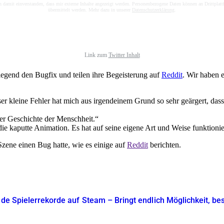
n damit einverstanden, dass mir externe Inhalte angezeigt werden. Personenbezogene Daten können an Drittplat
übermittelt werden. Mehr dazu in unserer
Datenschutzerklärung
.
Link zum
Twitter Inhalt
egend den Bugfix und teilen ihre Begeisterung auf
Reddit
. Wir haben 
er kleine Fehler hat mich aus irgendeinem Grund so sehr geärgert, dass i
er Geschichte der Menschheit.
e kaputte Animation. Es hat auf seine eigene Art und Weise funktionie
Szene einen Bug hatte, wie es einige auf
Reddit
berichten.
ade Spielerrekorde auf Steam – Bringt endlich Möglichkeit, be