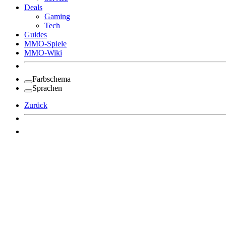
Deals
Gaming
Tech
Guides
MMO-Spiele
MMO-Wiki
Farbschema
Sprachen
Zurück
Angemeldet bleiben