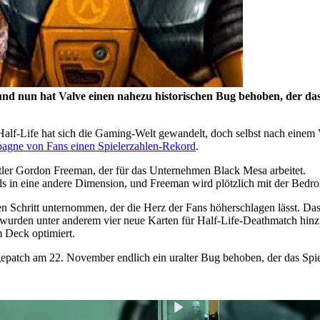
og, und nun hat Valve einen nahezu historischen Bug behoben, der 
alf-Life hat sich die Gaming-Welt gewandelt, doch selbst nach einem Vi
agne von Fans einen Spielerzahlen-Rekord
.
ftler Gordon Freeman, der für das Unternehmen Black Mesa arbeitet.
ls in eine andere Dimension, und Freeman wird plötzlich mit der Bedro
en Schritt unternommen, der die Herz der Fans höherschlagen lässt. Das
urden unter anderem vier neue Karten für Half-Life-Deathmatch hinzug
 Deck optimiert.
atch am 22. November endlich ein uralter Bug behoben, der das Spiel 