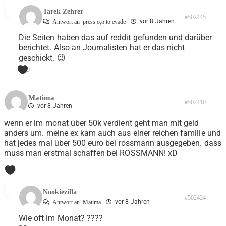
Tarek Zehrer
#502445
vor 8 Jahren
Antwort an
press o,o to evade
Die Seiten haben das auf reddit gefunden und darüber
berichtet. Also an Journalisten hat er das nicht
geschickt. 😉
0
Matima
#502410
vor 8 Jahren
wenn er im monat über 50k verdient geht man mit geld
anders um. meine ex kam auch aus einer reichen familie und
hat jedes mal über 500 euro bei rossmann ausgegeben. dass
muss man erstmal schaffen bei ROSSMANN! xD
0
Nookiezilla
#502424
vor 8 Jahren
Antwort an
Matima
Wie oft im Monat? ????