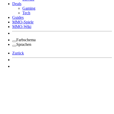
Deals
Gaming
Tech
Guides
MMO-Spiele
MMO-Wiki
Farbschema
Sprachen
Zurück
Angemeldet bleiben