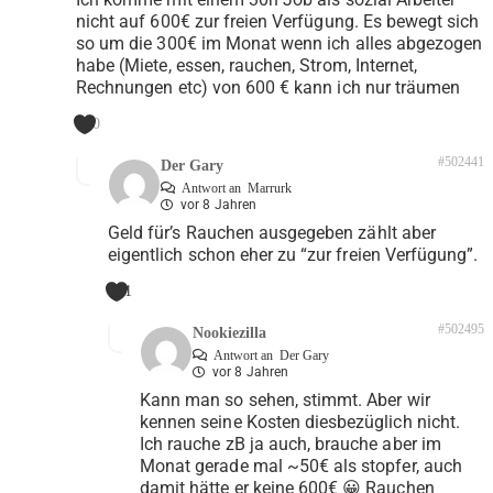
nicht auf 600€ zur freien Verfügung. Es bewegt sich
so um die 300€ im Monat wenn ich alles abgezogen
habe (Miete, essen, rauchen, Strom, Internet,
Rechnungen etc) von 600 € kann ich nur träumen
0
#502441
Der Gary
Antwort an
Marrurk
vor 8 Jahren
Geld für’s Rauchen ausgegeben zählt aber
eigentlich schon eher zu “zur freien Verfügung”.
1
#502495
Nookiezilla
Antwort an
Der Gary
vor 8 Jahren
Kann man so sehen, stimmt. Aber wir
kennen seine Kosten diesbezüglich nicht.
Ich rauche zB ja auch, brauche aber im
Monat gerade mal ~50€ als stopfer, auch
damit hätte er keine 600€ 😀 Rauchen