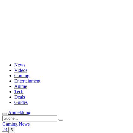
Passwort vergessen?
News
Videos
Gaming
Entertainment
Anime
Tech
Deals
Guides
Anmeldung
Suche
nach:
Gaming
News
23
3