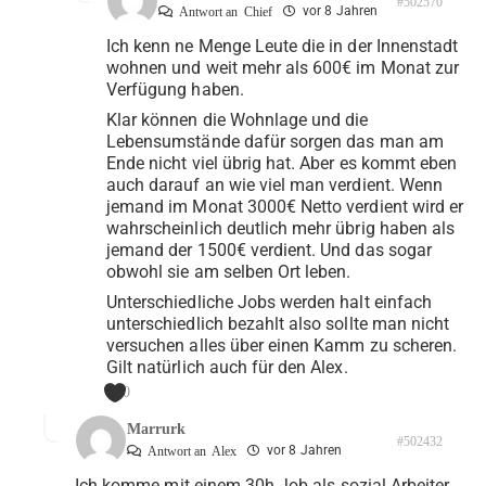
#502570
vor 8 Jahren
Antwort an
Chief
Ich kenn ne Menge Leute die in der Innenstadt
wohnen und weit mehr als 600€ im Monat zur
Verfügung haben.
Klar können die Wohnlage und die
Lebensumstände dafür sorgen das man am
Ende nicht viel übrig hat. Aber es kommt eben
auch darauf an wie viel man verdient. Wenn
jemand im Monat 3000€ Netto verdient wird er
wahrscheinlich deutlich mehr übrig haben als
jemand der 1500€ verdient. Und das sogar
obwohl sie am selben Ort leben.
Unterschiedliche Jobs werden halt einfach
unterschiedlich bezahlt also sollte man nicht
versuchen alles über einen Kamm zu scheren.
Gilt natürlich auch für den Alex.
0
Marrurk
#502432
vor 8 Jahren
Antwort an
Alex
Ich komme mit einem 30h Job als sozial Arbeiter