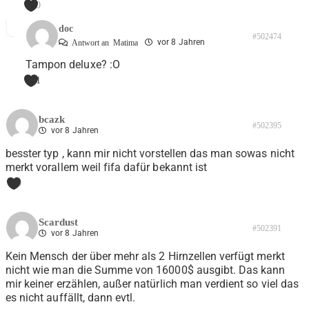
0
doc
#502474
vor 8 Jahren
Antwort an
Matima
Tampon deluxe? :O
1
bcazk
#502395
vor 8 Jahren
besster typ , kann mir nicht vorstellen das man sowas nicht
merkt vorallem weil fifa dafür bekannt ist
0
Scardust
#502391
vor 8 Jahren
Kein Mensch der über mehr als 2 Hirnzellen verfügt merkt
nicht wie man die Summe von 16000$ ausgibt. Das kann
mir keiner erzählen, außer natürlich man verdient so viel das
es nicht auffällt, dann evtl.