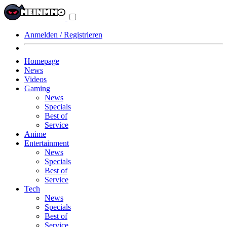
Navigationsmenü
aus-/einklappen
Anmelden / Registrieren
Homepage
News
Videos
Gaming
News
Specials
Best of
Service
Anime
Entertainment
News
Specials
Best of
Service
Tech
News
Specials
Best of
Service