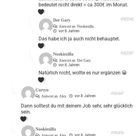
bedeutet nicht direkt = ca 300€ im Monat.
0
#502545
Der Gary
Antwort an
Nookiezilla
vor 8 Jahren
Das habe ich ja auch nicht behauptet.
0
#502587
Nookiezilla
Antwort an
Der Gary
vor 8 Jahren
Natürlich nicht, wollte es nur ergänzen 😀
0
Cortyn
#502447
vor 8 Jahren
Antwort an
Alex
Dann solltest du mit deinem Job sehr, sehr glücklich
sein.
0
Nookiezilla
#502456
vor 8 Jahren
Antwort an
Alex