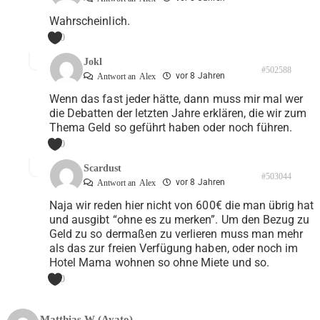
Wahrscheinlich.
0
Jokl
#502588
vor 8 Jahren
Antwort an
Alex
Wenn das fast jeder hätte, dann muss mir mal wer
die Debatten der letzten Jahre erklären, die wir zum
Thema Geld so geführt haben oder noch führen.
0
Scardust
#503044
vor 8 Jahren
Antwort an
Alex
Naja wir reden hier nicht von 600€ die man übrig hat
und ausgibt “ohne es zu merken”. Um den Bezug zu
Geld zu so dermaßen zu verlieren muss man mehr
als das zur freien Verfügung haben, oder noch im
Hotel Mama wohnen so ohne Miete und so.
0
Matthias W (Ayato)