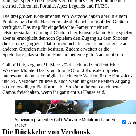
zählt das Spiel zu den besten Vertretern des Genres und duelliert
sich seit Jahren mit Fortnite, Apex Legends und PUBG.
Die drei großen Konkurrenten von Warzone haben aber in einem
Punkt ganz klar die Nase vorn: sie sind auch auf mobilen Geräten
verfügbar. Das mag für eingefleischte Gamer mit einem
leistungsstarken Gaming-PC oder einer Konsole keine Rolle spielen,
aber es ermöglicht dennoch Spielern den Zugang zu dem Shooter,
die sich die gängigen Plattformen nicht leisten können oder sie aus
anderen Gründen nicht besitzen. Zudem erweitert es die
Spielerbasis, das sollte für Fans immer eine gute Nachricht sein.
Call of Duty zog am 21. März 2024 nach und veröffentlichte
Warzone Mobile. Das ist auch für PC- und Konsolen-Spieler
interessant, denn es ermöglicht euch, eure Waffen für die Konsolen-
und PC-Versionen zu leveln, auch wenn ihr gerade keinen Zugang
zu der jeweiligen Plattform habt. So könnt ihr euch auch neue
Camos freischalten, wenn ihr gar nicht zu Hause seid.
Activision präsentier CoD: Warzone Mobile im Launch-
Aut
Trailer
Die Rückkehr von Verdansk