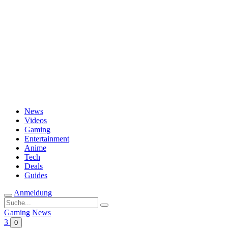
Passwort vergessen?
News
Videos
Gaming
Entertainment
Anime
Tech
Deals
Guides
Anmeldung
Suche
nach:
Gaming
News
3
0