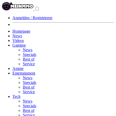
Navigationsmenü
aus-/einklappen
Anmelden / Registrieren
Homepage
News
Videos
Gaming
News
Specials
Best of
Service
Anime
Entertainment
News
Specials
Best of
Service
Tech
News
Specials
Best of
Service