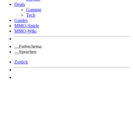
Deals
Gaming
Tech
Guides
MMO-Spiele
MMO-Wiki
Farbschema
Sprachen
Zurück
Angemeldet bleiben