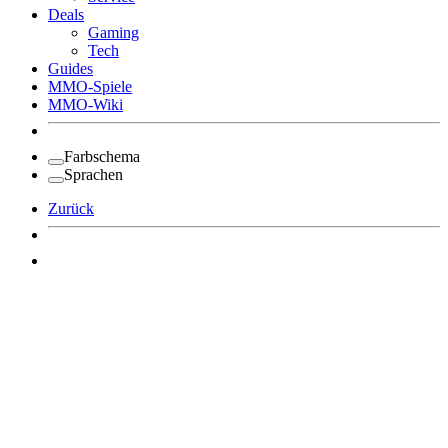
Deals
Gaming
Tech
Guides
MMO-Spiele
MMO-Wiki
Farbschema
Sprachen
Zurück
Angemeldet bleiben