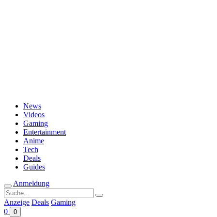
Passwort vergessen?
News
Videos
Gaming
Entertainment
Anime
Tech
Deals
Guides
Anmeldung
Suche
nach:
Anzeige
Deals
Gaming
0
0