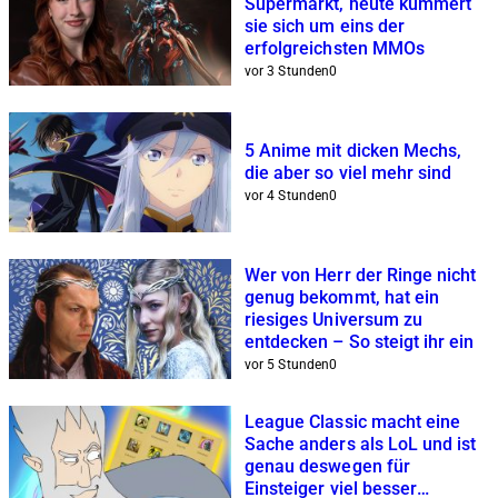
Supermarkt, heute kümmert
sie sich um eins der
erfolgreichsten MMOs
vor 3 Stunden
0
5 Anime mit dicken Mechs,
die aber so viel mehr sind
vor 4 Stunden
0
Wer von Herr der Ringe nicht
genug bekommt, hat ein
riesiges Universum zu
entdecken – So steigt ihr ein
vor 5 Stunden
0
League Classic macht eine
Sache anders als LoL und ist
genau deswegen für
Einsteiger viel besser