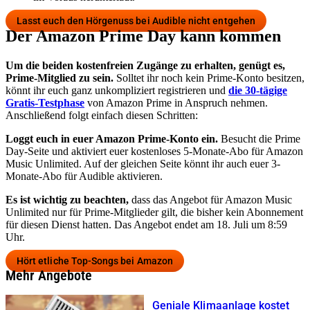
Lasst euch den Hörgenuss bei Audible nicht entgehen
Der Amazon Prime Day kann kommen
Um die beiden kostenfreien Zugänge zu erhalten, genügt es,
Prime-Mitglied zu sein.
Solltet ihr noch kein Prime-Konto besitzen,
könnt ihr euch ganz unkompliziert registrieren und
die 30-tägige
Gratis-Testphase
von Amazon Prime in Anspruch nehmen.
Anschließend folgt einfach diesen Schritten:
Loggt euch in euer Amazon Prime-Konto ein.
Besucht die Prime
Day-Seite und aktiviert euer kostenloses 5-Monate-Abo für Amazon
Music Unlimited. Auf der gleichen Seite könnt ihr auch euer 3-
Monate-Abo für Audible aktivieren.
Es ist wichtig zu beachten,
dass das Angebot für Amazon Music
Unlimited nur für Prime-Mitglieder gilt, die bisher kein Abonnement
für diesen Dienst hatten. Das Angebot endet am 18. Juli um 8:59
Uhr.
Hört etliche Top-Songs bei Amazon
Mehr Angebote
Geniale Klimaanlage kostet