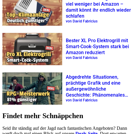
viel weniger bei Amazon –
damit könnt ihr endlich wieder
schlafen
von David Fabricius
Bester XL Pro Elektrogrill mit
Smart-Cook-System stark bei
Amazon reduziert
von David Fabricius
Abgedrehte Situationen,
prächtige Grafik und eine
außergewöhnliche
Geschichte: Phänomenales
RPG kostet plötzlich 81%
von David Fabricius
weniger
Findet mehr Schnäppchen
Seid ihr ständig auf der Jagd nach fantastischen Angeboten? Dann
werft doch mal einen Blick auf unsere
Deals-Seite
. Dort erwarten