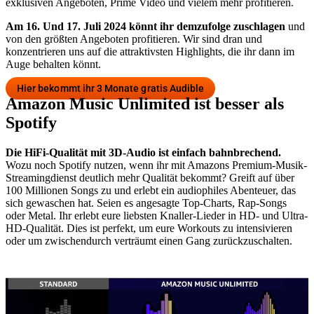
exklusiven Angeboten, Prime Video und vielem mehr profitieren.
Am 16. Und 17. Juli 2024 könnt ihr demzufolge zuschlagen
und
von den größten Angeboten profitieren. Wir sind dran und
konzentrieren uns auf die attraktivsten Highlights, die ihr dann im
Auge behalten könnt.
Hier bekommt ihr 3 Monate gratis Audible
Amazon Music Unlimited ist besser als
Spotify
Die HiFi-Qualität mit 3D-Audio ist einfach bahnbrechend.
Wozu noch Spotify nutzen, wenn ihr mit Amazons Premium-Musik-
Streamingdienst deutlich mehr Qualität bekommt? Greift auf über
100 Millionen Songs zu und erlebt ein audiophiles Abenteuer, das
sich gewaschen hat. Seien es angesagte Top-Charts, Rap-Songs
oder Metal. Ihr erlebt eure liebsten Knaller-Lieder in HD- und Ultra-
HD-Qualität. Dies ist perfekt, um eure Workouts zu intensivieren
oder um zwischendurch verträumt einen Gang zurückzuschalten.