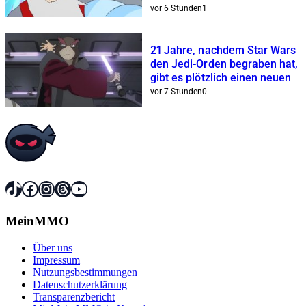
geeignet
vor 6 Stunden
1
21 Jahre, nachdem Star Wars
den Jedi-Orden begraben hat,
gibt es plötzlich einen neuen
vor 7 Stunden
0
TikTok
Facebook
Instagram
Threads
YouTube
MeinMMO
Über uns
Impressum
Nutzungsbestimmungen
Datenschutzerklärung
Transparenzbericht