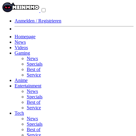
Navigationsmenü
aus-/einklappen
Anmelden / Registrieren
Homepage
News
Videos
Gaming
News
Specials
Best of
Service
Anime
Entertainment
News
Specials
Best of
Service
Tech
News
Specials
Best of
Service