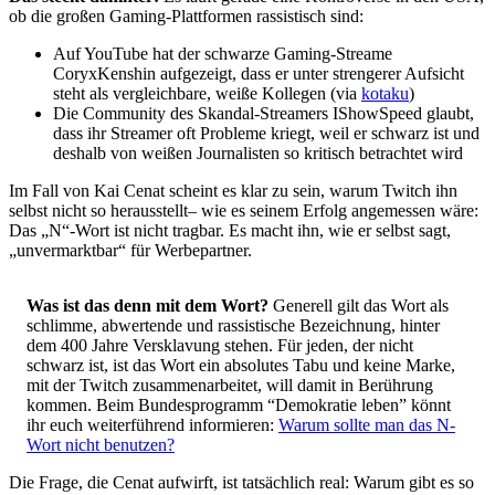
ob die großen Gaming-Plattformen rassistisch sind:
Auf YouTube hat der schwarze Gaming-Streame
CoryxKenshin aufgezeigt, dass er unter strengerer Aufsicht
steht als vergleichbare, weiße Kollegen (via
kotaku
)
Die Community des Skandal-Streamers IShowSpeed glaubt,
dass ihr Streamer oft Probleme kriegt, weil er schwarz ist und
deshalb von weißen Journalisten so kritisch betrachtet wird
Im Fall von Kai Cenat scheint es klar zu sein, warum Twitch ihn
selbst nicht so herausstellt– wie es seinem Erfolg angemessen wäre:
Das „N“-Wort ist nicht tragbar. Es macht ihn, wie er selbst sagt,
„unvermarktbar“ für Werbepartner.
Was ist das denn mit dem Wort?
Generell gilt das Wort als
schlimme, abwertende und rassistische Bezeichnung, hinter
dem 400 Jahre Versklavung stehen. Für jeden, der nicht
schwarz ist, ist das Wort ein absolutes Tabu und keine Marke,
mit der Twitch zusammenarbeitet, will damit in Berührung
kommen. Beim Bundesprogramm “Demokratie leben” könnt
ihr euch weiterführend informieren:
Warum sollte man das N-
Wort nicht benutzen?
Die Frage, die Cenat aufwirft, ist tatsächlich real: Warum gibt es so