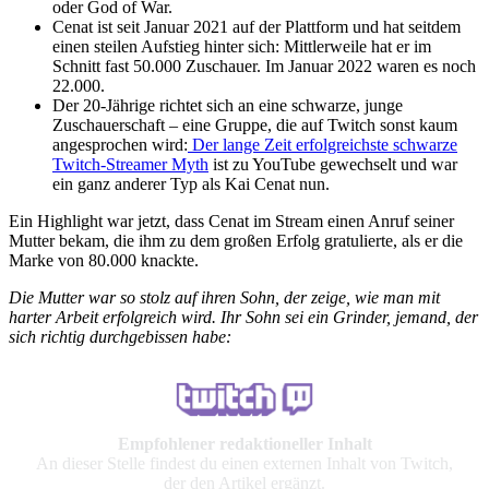
oder God of War.
Cenat ist seit Januar 2021 auf der Plattform und hat seitdem
einen steilen Aufstieg hinter sich: Mittlerweile hat er im
Schnitt fast 50.000 Zuschauer. Im Januar 2022 waren es noch
22.000.
Der 20-Jährige richtet sich an eine schwarze, junge
Zuschauerschaft – eine Gruppe, die auf Twitch sonst kaum
angesprochen wird:
Der lange Zeit erfolgreichste schwarze
Twitch-Streamer Myth
ist zu YouTube gewechselt und war
ein ganz anderer Typ als Kai Cenat nun.
Ein Highlight war jetzt, dass Cenat im Stream einen Anruf seiner
Mutter bekam, die ihm zu dem großen Erfolg gratulierte, als er die
Marke von 80.000 knackte.
Die Mutter war so stolz auf ihren Sohn, der zeige, wie man mit
harter Arbeit erfolgreich wird. Ihr Sohn sei ein Grinder, jemand, der
sich richtig durchgebissen habe:
Empfohlener redaktioneller Inhalt
An dieser Stelle findest du einen externen Inhalt von Twitch,
der den Artikel ergänzt.