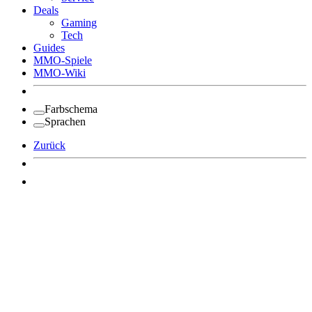
Deals
Gaming
Tech
Guides
MMO-Spiele
MMO-Wiki
Farbschema
Sprachen
Zurück
Angemeldet bleiben