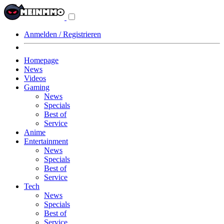
Navigationsmenü
aus-/einklappen
Anmelden / Registrieren
Homepage
News
Videos
Gaming
News
Specials
Best of
Service
Anime
Entertainment
News
Specials
Best of
Service
Tech
News
Specials
Best of
Service