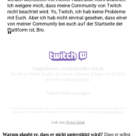
Ich weigere mich, dass meine Community von Twitch
nicht beachtet wird. Yo, Twitch, ich hab keine Probleme
mit Euch. Aber ich hab nicht einmal gesehen, dass einer
von meiner Community bei euch auf der Startseite der
Plattform ist, Bro.
Empfohlener redaktioneller Inhalt
An dieser Stelle findest du einen externen Inhalt von Twitch,
der den Artikel ergänzt.
Twitch Inhalt anzeigen
Ich bin damit einverstanden, dass mir externe Inhalte angezeigt werden. Personenbezogene Daten
können an Drittplattformen übermittelt werden. Mehr dazu in unserer
Datenschutzerklärung
.
Link zum
Twitch Inhalt
Warum glaubt er, dass er nicht unterstützt wird?
Dass er selbst