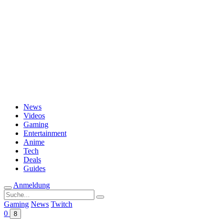
Passwort vergessen?
News
Videos
Gaming
Entertainment
Anime
Tech
Deals
Guides
Anmeldung
Suche
nach:
Gaming
News
Twitch
0
8