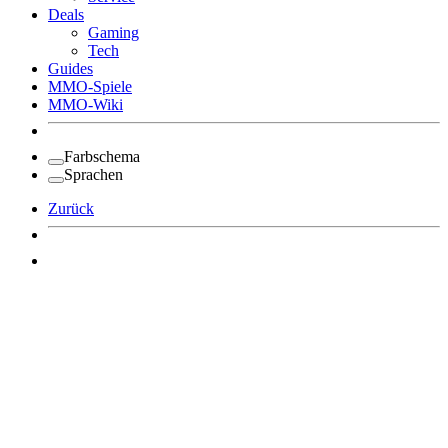
Deals
Gaming
Tech
Guides
MMO-Spiele
MMO-Wiki
Farbschema
Sprachen
Zurück
Angemeldet bleiben