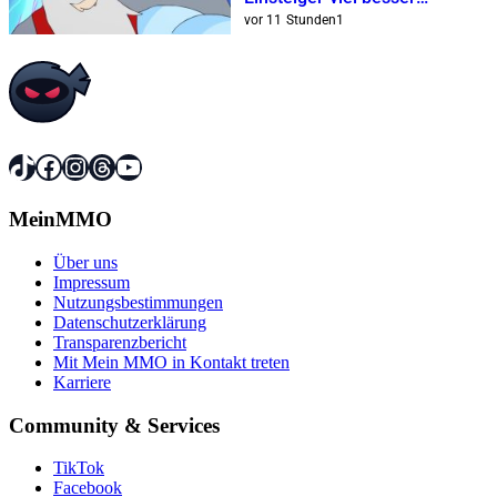
geeignet
vor 11 Stunden
1
TikTok
Facebook
Instagram
Threads
YouTube
MeinMMO
Über uns
Impressum
Nutzungsbestimmungen
Datenschutzerklärung
Transparenzbericht
Mit Mein MMO in Kontakt treten
Karriere
Community & Services
TikTok
Facebook