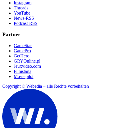
Instagram
Threads
YouTube
News-RSS
Podcast-RSS
Partner
GameStar
GamePro
GetHero
GRYOnline.pl
Jeuxvideo.com
Filmstarts
Moviepilot
Copyright © Webedia – alle Rechte vorbehalten