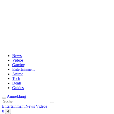
Passwort vergessen?
News
Videos
Gaming
Entertainment
Anime
Tech
Deals
Guides
Anmeldung
Suche
nach:
Entertainment
News
Videos
0
4