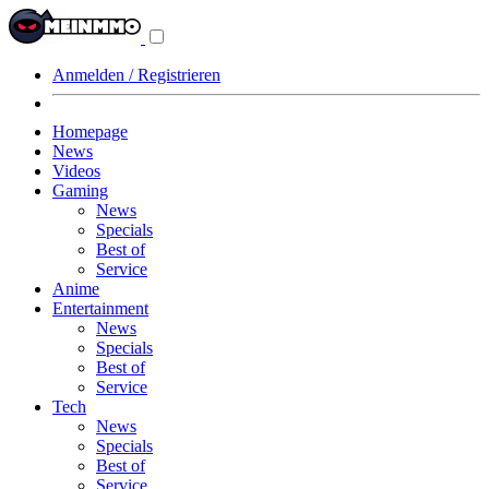
Navigationsmenü
aus-/einklappen
Anmelden / Registrieren
Homepage
News
Videos
Gaming
News
Specials
Best of
Service
Anime
Entertainment
News
Specials
Best of
Service
Tech
News
Specials
Best of
Service