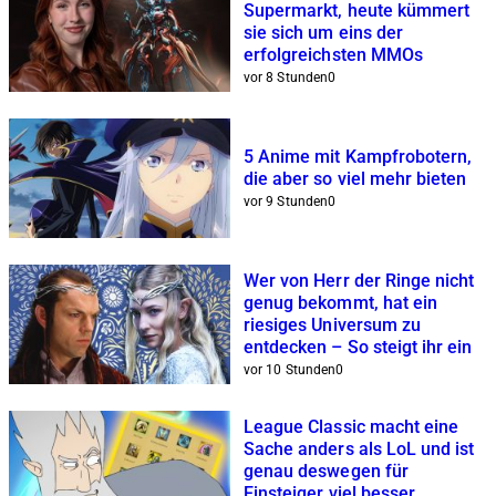
Supermarkt, heute kümmert
sie sich um eins der
erfolgreichsten MMOs
vor 8 Stunden
0
5 Anime mit Kampfrobotern,
die aber so viel mehr bieten
vor 9 Stunden
0
Wer von Herr der Ringe nicht
genug bekommt, hat ein
riesiges Universum zu
entdecken – So steigt ihr ein
vor 10 Stunden
0
League Classic macht eine
Sache anders als LoL und ist
genau deswegen für
Einsteiger viel besser