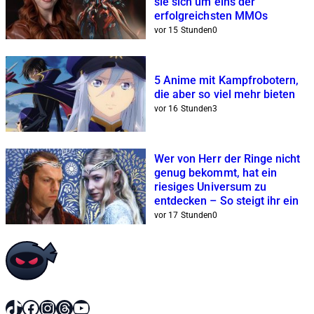
sie sich um eins der
erfolgreichsten MMOs
vor 15 Stunden
0
5 Anime mit Kampfrobotern,
die aber so viel mehr bieten
vor 16 Stunden
3
Wer von Herr der Ringe nicht
genug bekommt, hat ein
riesiges Universum zu
entdecken – So steigt ihr ein
vor 17 Stunden
0
TikTok
Facebook
Instagram
Threads
YouTube