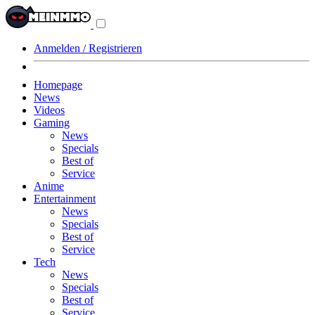
Navigationsmenü
aus-/einklappen
Anmelden / Registrieren
Homepage
News
Videos
Gaming
News
Specials
Best of
Service
Anime
Entertainment
News
Specials
Best of
Service
Tech
News
Specials
Best of
Service