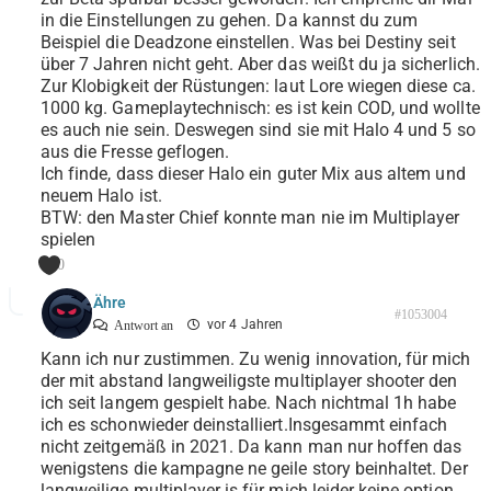
in die Einstellungen zu gehen. Da kannst du zum
Beispiel die Deadzone einstellen. Was bei Destiny seit
über 7 Jahren nicht geht. Aber das weißt du ja sicherlich.
Zur Klobigkeit der Rüstungen: laut Lore wiegen diese ca.
1000 kg. Gameplaytechnisch: es ist kein COD, und wollte
es auch nie sein. Deswegen sind sie mit Halo 4 und 5 so
aus die Fresse geflogen.
Ich finde, dass dieser Halo ein guter Mix aus altem und
neuem Halo ist.
BTW: den Master Chief konnte man nie im Multiplayer
spielen
0
Ähre
#1053004
vor 4 Jahren
Antwort an
Kann ich nur zustimmen. Zu wenig innovation, für mich
der mit abstand langweiligste multiplayer shooter den
ich seit langem gespielt habe. Nach nichtmal 1h habe
ich es schonwieder deinstalliert.Insgesammt einfach
nicht zeitgemäß in 2021. Da kann man nur hoffen das
wenigstens die kampagne ne geile story beinhaltet. Der
langweilige multiplayer is für mich leider keine option.