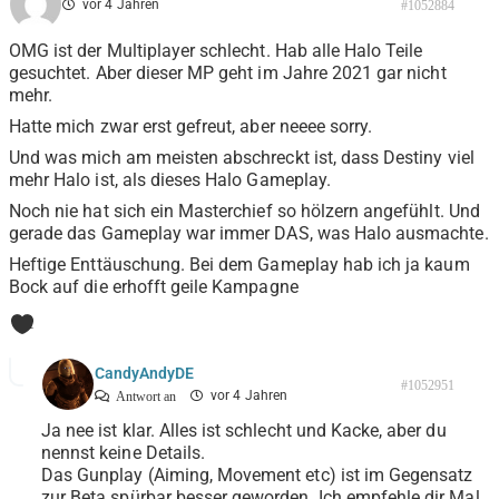
vor 4 Jahren
#1052884
OMG ist der Multiplayer schlecht. Hab alle Halo Teile
gesuchtet. Aber dieser MP geht im Jahre 2021 gar nicht
mehr.
Hatte mich zwar erst gefreut, aber neeee sorry.
Und was mich am meisten abschreckt ist, dass Destiny viel
mehr Halo ist, als dieses Halo Gameplay.
Noch nie hat sich ein Masterchief so hölzern angefühlt. Und
gerade das Gameplay war immer DAS, was Halo ausmachte.
Heftige Enttäuschung. Bei dem Gameplay hab ich ja kaum
Bock auf die erhofft geile Kampagne
1
CandyAndyDE
#1052951
vor 4 Jahren
Antwort an
Ja nee ist klar. Alles ist schlecht und Kacke, aber du
nennst keine Details.
Das Gunplay (Aiming, Movement etc) ist im Gegensatz
zur Beta spürbar besser geworden. Ich empfehle dir Mal