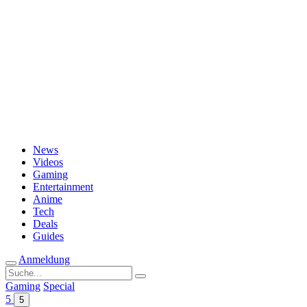
Passwort vergessen?
News
Videos
Gaming
Entertainment
Anime
Tech
Deals
Guides
Anmeldung
Suche
nach:
Gaming
Special
5
5