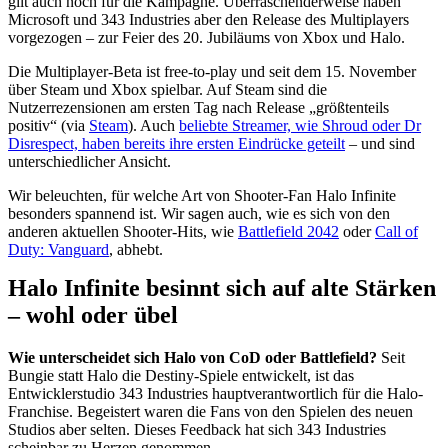
gilt auch noch für die Kampagne. Überraschenderweise haben
Microsoft und 343 Industries aber den Release des Multiplayers
vorgezogen – zur Feier des 20. Jubiläums von Xbox und Halo.
Die Multiplayer-Beta ist free-to-play und seit dem 15. November
über Steam und Xbox spielbar. Auf Steam sind die
Nutzerrezensionen am ersten Tag nach Release „größtenteils
positiv“ (via
S
team
). Auch
beliebte Streamer, wie Shroud oder Dr
Disrespect, haben bereits ihre ersten Eindrücke geteilt
– und sind
unterschiedlicher Ansicht.
Wir beleuchten, für welche Art von Shooter-Fan Halo Infinite
besonders spannend ist. Wir sagen auch, wie es sich von den
anderen aktuellen Shooter-Hits, wie
Battlefield 2042
oder
Call of
Duty: Vanguard
, abhebt.
Halo Infinite besinnt sich auf alte Stärken
– wohl oder übel
Wie unterscheidet sich Halo von CoD oder Battlefield?
Seit
Bungie statt Halo die Destiny-Spiele entwickelt, ist das
Entwicklerstudio 343 Industries hauptverantwortlich für die Halo-
Franchise. Begeistert waren die Fans von den Spielen des neuen
Studios aber selten. Dieses Feedback hat sich 343 Industries
scheinbar zu Herzen genommen.