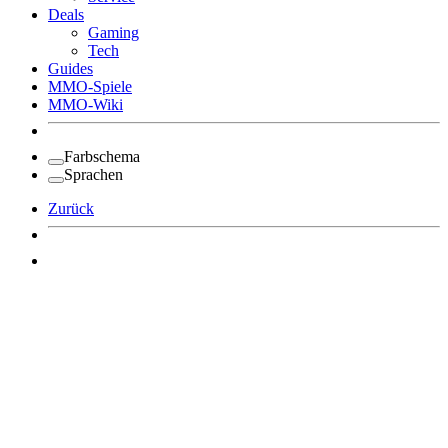
Deals
Gaming
Tech
Guides
MMO-Spiele
MMO-Wiki
Farbschema
Sprachen
Zurück
Angemeldet bleiben