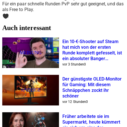
Für ein paar schnelle Runden PvP sehr gut geeignet, und das
als Free to Play.
2
Auch interessant
Ein 10-€-Shooter auf Steam
hat mich von der ersten
MEINUNG
Runde komplett gefesselt, ist
ein absoluter Banger
mit Dopaminrausch-Garantie
vor 3 Stunden
0
Der günstigste OLED-Monitor
für Gaming: Mit diesem
ANZEIGE
Schnäppchen zockt ihr
schöner
vor 12 Stunden
0
Früher arbeitete sie im
Supermarkt, heute kümmert