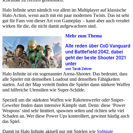
Halo Infinite setzt nämlich vor allem im Multiplayer auf klassische
Halo-Action, wenn auch mit ein paar modernen Twists. Das ist sehr
gut für Fans von dieser Art von Gameplay – kann aber auch veraltet
wirken für die, die nicht damit aufgewachsen sind.
Mehr zum Thema
Alle reden über CoD Vanguard
und Battlefield 2042, dabei
geht der beste Shooter 2021
unter
von Tarek Zehrer
Halo Infinite ist ein sogenannter Arena-Shooter. Das bedeutet, dass
alle Spieler mit demselben Loadout und denselben Fähigkeiten
starten. Auf der Map verteilt finden die Spieler dann stärkere Waffen
und hilfreiche Utensilien wie Super-Schilde.
Speziell um die stärksten Waffen wie Raketenwerfer oder Sniper-
Gewehre finden dann intensive Kämpfe statt. Denn: diese ‘Power
Weapons’ sind sehr limitiert, spawnen selten und richten sehr viel
Schaden an. Wer diese Power Ups kontrolliert, gewinnt häufig auch
das Spiel.
Damit ist Halo Infinite aktuell nur mit Spielen wie
Splitgate