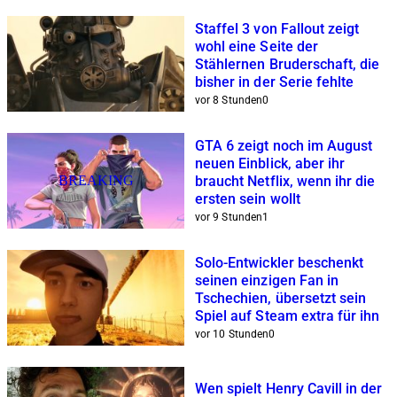
Staffel 3 von Fallout zeigt
wohl eine Seite der
Stählernen Bruderschaft, die
bisher in der Serie fehlte
vor 8 Stunden
0
GTA 6 zeigt noch im August
neuen Einblick, aber ihr
BREAKING
braucht Netflix, wenn ihr die
ersten sein wollt
vor 9 Stunden
1
Solo-Entwickler beschenkt
seinen einzigen Fan in
Tschechien, übersetzt sein
Spiel auf Steam extra für ihn
vor 10 Stunden
0
Wen spielt Henry Cavill in der