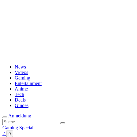
Passwort vergessen?
News
Videos
Gaming
Entertainment
Anime
Tech
Deals
Guides
Anmeldung
Suche
nach:
Gaming
Special
2
9