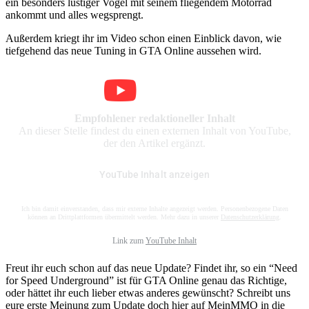
ein besonders lustiger Vogel mit seinem fliegendem Motorrad
ankommt und alles wegsprengt.
Außerdem kriegt ihr im Video schon einen Einblick davon, wie
tiefgehend das neue Tuning in GTA Online aussehen wird.
Empfohlener redaktioneller Inhalt
An dieser Stelle findest du einen externen Inhalt von YouTube,
der den Artikel ergänzt.
YouTube Inhalt anzeigen
Ich bin damit einverstanden, dass mir externe Inhalte angezeigt werden. Personenbezogene Daten
können an Drittplattformen übermittelt werden. Mehr dazu in unserer
Datenschutzerklärung
.
Link zum
YouTube Inhalt
Freut ihr euch schon auf das neue Update? Findet ihr, so ein “Need
for Speed Underground” ist für GTA Online genau das Richtige,
oder hättet ihr euch lieber etwas anderes gewünscht? Schreibt uns
eure erste Meinung zum Update doch hier auf MeinMMO in die