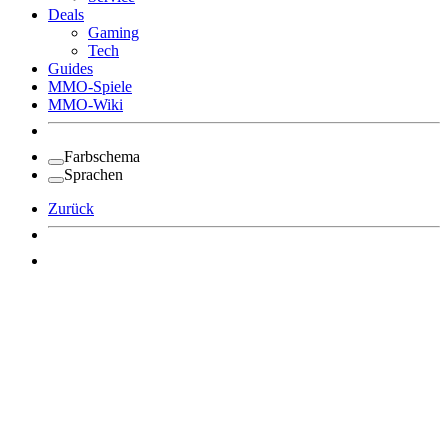
Deals
Gaming
Tech
Guides
MMO-Spiele
MMO-Wiki
Farbschema
Sprachen
Zurück
Angemeldet bleiben