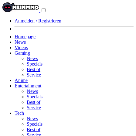
Navigationsmenü
aus-/einklappen
Anmelden / Registrieren
Homepage
News
Videos
Gaming
News
Specials
Best of
Service
Anime
Entertainment
News
Specials
Best of
Service
Tech
News
Specials
Best of
Service