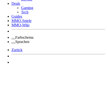
Deals
Gaming
Tech
Guides
MMO-Spiele
MMO-Wiki
Farbschema
Sprachen
Zurück
Angemeldet bleiben