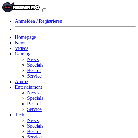
Navigationsmenü
aus-/einklappen
Anmelden / Registrieren
Homepage
News
Videos
Gaming
News
Specials
Best of
Service
Anime
Entertainment
News
Specials
Best of
Service
Tech
News
Specials
Best of
Service