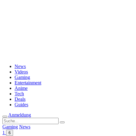
Passwort vergessen?
News
Videos
Gaming
Entertainment
Anime
Tech
Deals
Guides
Anmeldung
Suche
nach:
Gaming
News
1
6