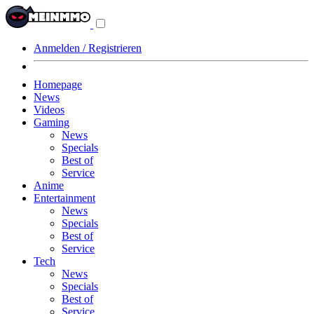
Navigationsmenü
aus-/einklappen
Anmelden / Registrieren
Homepage
News
Videos
Gaming
News
Specials
Best of
Service
Anime
Entertainment
News
Specials
Best of
Service
Tech
News
Specials
Best of
Service