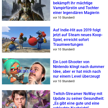
bekämpft ihr mächtige
Vampirfürstin und Tochter
einer legendären Magierin
vor 10 Stunden
0
Auf Indie-Hit aus 2019 folgt
jetzt auf Steam neues Koop-
Spiel, erreicht sofort
Traumwertungen
vor 10 Stunden
0
Ein Loot-Shooter von
Nintendo klingt nach dummer
MEINUNG
Idee, aber er hat mich nach
nur einem Level überzeugt
vor 10 Stunden
0
Twitch-Streamer NoWay mit
Update zu seiner Gesundheit:
„Es gibt eine gute und eine