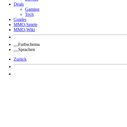
Deals
Gaming
Tech
Guides
MMO-Spiele
MMO-Wiki
Farbschema
Sprachen
Zurück
Angemeldet bleiben