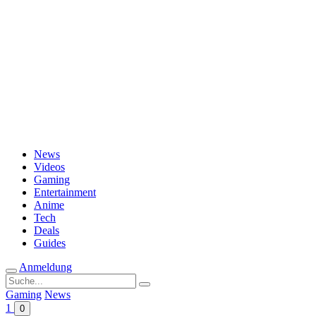
Passwort vergessen?
News
Videos
Gaming
Entertainment
Anime
Tech
Deals
Guides
Anmeldung
Suche
nach:
Gaming
News
1
0