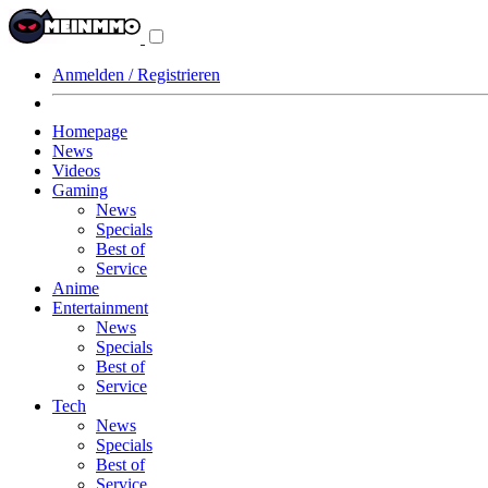
Navigationsmenü
aus-/einklappen
Anmelden / Registrieren
Homepage
News
Videos
Gaming
News
Specials
Best of
Service
Anime
Entertainment
News
Specials
Best of
Service
Tech
News
Specials
Best of
Service