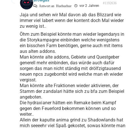
Browgas
#1192636
vor 2 Jahren
Antwort an
Huehuehue
Jaja und sehen wir Mal davon ab das Blizzard wie
immer viel labert wenn der kontent doch Mal wieder
zu wenig ist..
Öhm zum Beispiel könnte man wieder legendarys in
die Storykampagne einbinden welche wenigstens
ein bisschen Farm benötigen, gerne auch mit items
aus alten addons.
Man könnte alte addons, Gebiete und Questgeber
generell mehr einbinden, das würde auch dafür
sorgen das man nicht ständig mit drölfzigtausend
neuen npcs zugebombt wird welche man eh wieder
vergisst.
Man könnte alte Fraktionen wieder aktivieren, der
Stamm der zandalari hätte sich zu bfa zum Beispiel
angeboten.
Die hydraxianer hätten ein Remake beim Kampf
gegen den Feuerlord bekommen können und so
weiter..
Allein der kaputte anima grind zu Shadowlands hat
mich seeeehr viel Spaß gekostet, sowas könnte man