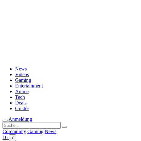
Passwort vergessen?
News
Videos
Gaming
Entertainment
Anime
Tech
Deals
Guides
Anmeldung
Suche
nach:
Community
Gaming
News
16
7