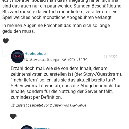
echt nice aber sobald man das timegating hinter sich hat
sind das auch nur ein paar wenige Stunden Beschäftigung,
Blizzard müsste da einfach mehr liefern, vorallem für ein
Spiel welches noch monatliche Abogebühren verlangt.
In meinen Augen ne Frechheit das man sich so lange
gedulden muss.
1
Huehuehue
#1192225
vor 2 Jahren
Antwort an
Browgas
Erzähl doch mal, wie sie von dem Inhalt, der am
zeitintensivsten zu erstellen ist (der Story-/Questkram),
“mehr liefern” sollen, als sie das aktuell bereits tun?
Sehen wir mal davon ab, dass die Abogebühr nicht für
Inhalte, sondern für die Nutzung der Server anfällt,
zumindest per Definition.
Zuletzt bearbeitet vor 2 Jahren von Huehuehue
0