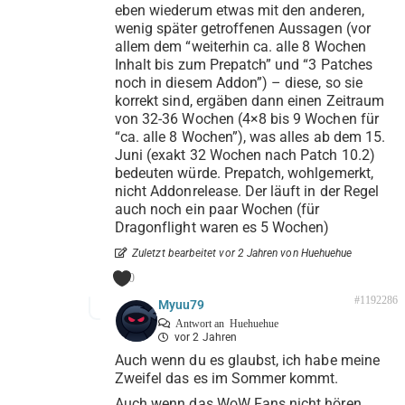
eben wiederum etwas mit den anderen,
wenig später getroffenen Aussagen (vor
allem dem “weiterhin ca. alle 8 Wochen
Inhalt bis zum Prepatch” und “3 Patches
noch in diesem Addon”) – diese, so sie
korrekt sind, ergäben dann einen Zeitraum
von 32-36 Wochen (4×8 bis 9 Wochen für
“ca. alle 8 Wochen”), was alles ab dem 15.
Juni (exakt 32 Wochen nach Patch 10.2)
bedeuten würde. Prepatch, wohlgemerkt,
nicht Addonrelease. Der läuft in der Regel
auch noch ein paar Wochen (für
Dragonflight waren es 5 Wochen)
Zuletzt bearbeitet vor 2 Jahren von Huehuehue
0
#1192286
Myuu79
Antwort an
Huehuehue
vor 2 Jahren
Auch wenn du es glaubst, ich habe meine
Zweifel das es im Sommer kommt.
Auch wenn das WoW Fans nicht hören