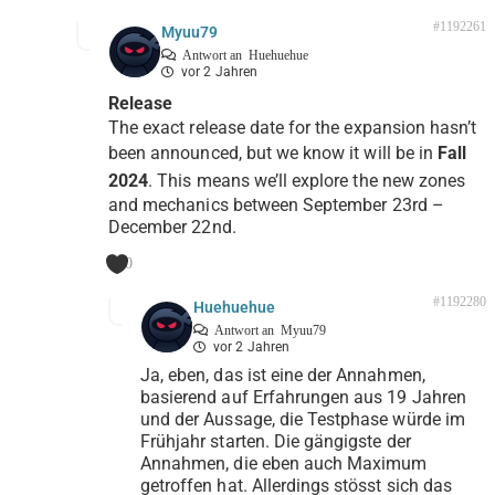
#1192261
Myuu79
Antwort an
Huehuehue
vor 2 Jahren
Release
The exact release date for the expansion hasn’t
been announced, but we know it will be in
Fall
2024
. This means we’ll explore the new zones
and mechanics between September 23rd –
December 22nd.
0
#1192280
Huehuehue
Antwort an
Myuu79
vor 2 Jahren
Ja, eben, das ist eine der Annahmen,
basierend auf Erfahrungen aus 19 Jahren
und der Aussage, die Testphase würde im
Frühjahr starten. Die gängigste der
Annahmen, die eben auch Maximum
getroffen hat. Allerdings stösst sich das