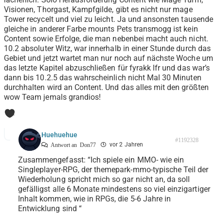
Visionen, Thorgast, Kampfgilde, gibt es nicht nur mage
Tower recycelt und viel zu leicht. Ja und ansonsten tausende
gleiche in anderer Farbe mounts Pets transmogg ist kein
Content sowie Erfolge, die man nebenbei macht auch nicht.
10.2 absoluter Witz, war innerhalb in einer Stunde durch das
Gebiet und jetzt wartet man nur noch auf nächste Woche um
das letzte Kapitel abzuschließen für fyrakk lfr und das war’s
dann bis 10.2.5 das wahrscheinlich nicht Mal 30 Minuten
durchhalten wird an Content. Und das alles mit den größten
wow Team jemals grandios!
1
Huehuehue
#1192328
vor 2 Jahren
Antwort an
Don77
Zusammengefasst: “Ich spiele ein MMO- wie ein
Singleplayer-RPG, der themepark-mmo-typische Teil der
Wiederholung spricht mich so gar nicht an, da soll
gefälligst alle 6 Monate mindestens so viel einzigartiger
Inhalt kommen, wie in RPGs, die 5-6 Jahre in
Entwicklung sind “