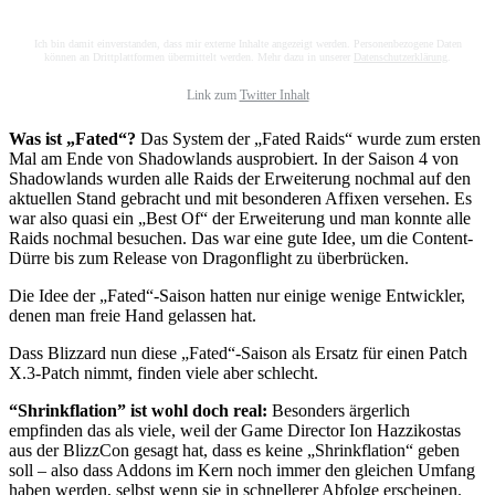
Ich bin damit einverstanden, dass mir externe Inhalte angezeigt werden. Personenbezogene Daten
können an Drittplattformen übermittelt werden. Mehr dazu in unserer
Datenschutzerklärung
.
Link zum
Twitter Inhalt
Was ist „Fated“?
Das System der „Fated Raids“ wurde zum ersten
Mal am Ende von Shadowlands ausprobiert. In der Saison 4 von
Shadowlands wurden alle Raids der Erweiterung nochmal auf den
aktuellen Stand gebracht und mit besonderen Affixen versehen. Es
war also quasi ein „Best Of“ der Erweiterung und man konnte alle
Raids nochmal besuchen. Das war eine gute Idee, um die Content-
Dürre bis zum Release von Dragonflight zu überbrücken.
Die Idee der „Fated“-Saison hatten nur einige wenige Entwickler,
denen man freie Hand gelassen hat.
Dass Blizzard nun diese „Fated“-Saison als Ersatz für einen Patch
X.3-Patch nimmt, finden viele aber schlecht.
“Shrinkflation” ist wohl doch real:
Besonders ärgerlich
empfinden das als viele, weil der Game Director Ion Hazzikostas
aus der BlizzCon gesagt hat, dass es keine „Shrinkflation“ geben
soll – also dass Addons im Kern noch immer den gleichen Umfang
haben werden, selbst wenn sie in schnellerer Abfolge erscheinen.