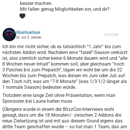
besser machen.
Mit fallen genug Möglichkeiten ein, und dir?
0
Huehuehue
#1192206
vor 2 Jahren
Ich bin mir nicht sicher, ob es tatsächlich “1 Jahr” bis zum
nächsten Addon wird. Nachdem eine “fated”-Season verkürzt
ist, also ziemlich sicher keine 6 Monate dauern wird und “alle
8 Wochen neuer Inhalt” kommen soll, aber gleichsam “noch
3 Patches bis zum Prepatch”, lägen wir wohl bei um die 32
Wochen bis zum Prepatch, was diesen im Juni oder Juli auf
den Tisch ruft, was um “7-8 Monate” (was 1/3-1/2 länger als
1 normale Season) bedeuten würde.
Trotzdem eine lange Zeit ohne Präsentation, wenn man
Sponsoren bei Laune halten muss
(Übrigens wurde in einem der BlizzCon-Interviews wohl
gesagt, dass um die 18 Monate+/- zwischen 2 Addons die
neue Zielsetzung ist und mit aus diesem Grund eigens das
dritte Team geschaffen wurde – so hat man 1 Team, das am