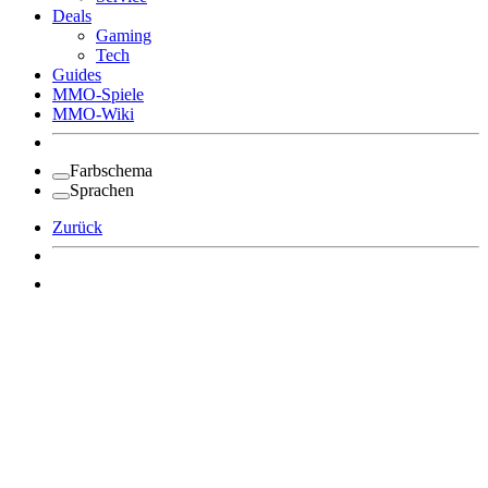
Deals
Gaming
Tech
Guides
MMO-Spiele
MMO-Wiki
Farbschema
Sprachen
Zurück
Angemeldet bleiben