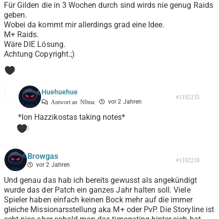
Für Gilden die in 3 Wochen durch sind wirds nie genug Raids
geben.
Wobei da kommt mir allerdings grad eine Idee.
M+ Raids.
Wäre DIE Lösung.
Achtung Copyright.;)
0
Huehuehue
#1192235
vor 2 Jahren
Antwort an
N0ma
*Ion Hazzikostas taking notes*
0
Browgas
#1192218
vor 2 Jahren
Und genau das hab ich bereits gewusst als angekündigt
wurde das der Patch ein ganzes Jahr halten soll. Viele
Spieler haben einfach keinen Bock mehr auf die immer
gleiche Missionarsstellung aka M+ oder PvP. Die Storyline ist