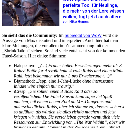
perfekte Tool für Neulinge,
die mehr von der Lore wissen
wollen, fügt jetzt auch ältere
Erweiterungen hinzu
von Niko Hernes
So sieht das die Community:
Im
Subreddit von WoW
wird die
Aussage von Max diskutiert und interpretiert. Auch hier hat man
klare Meinungen, die vor allem im Zusammenhang mit der
„Shrinkflation“ stehen. So sind viele enttäuscht von der kommenden
Fated-Saison. Hier einige Stimmen:
Halepeanyo:
„(…) Früher hatten Erweiterungen mehr als 3
Raids! Battle for Azeroth hatte 4 volle Raids und einen Mini-
Raid, jetzt bekommen wir nur 3 pro Erweiterung (…)“
Bigmethod: „Jepp, eine 1-Jahr-Lücke oh
ne interessante
Inhalte wird einfach nur traurig.“
iCresp:
„Sie sollten einen 3-Boss-Raid oder so
veröffentlichen. Die Fated-Saison kann superviel Spaß
machen, mit einem neuen Pool an M+-Dungeons und
unterschiedlichen Raids, aber ich stimme zu, dass es sich erst
so anfühlte, als würden sie alles richtig machen und jetzt
kriegen wir nichts. Sie verschieben gerade vermutlich viele
Ressourcen zur Entwicklung von „The War Within“, aber wir
brauchen definitiv Content in der Zwischenzeit, ein Jahr ist