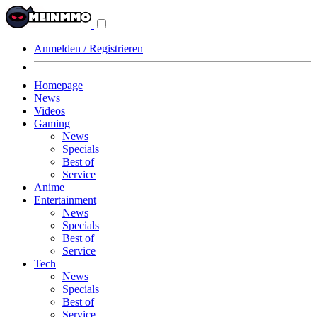
Navigationsmenü
aus-/einklappen
Anmelden / Registrieren
Homepage
News
Videos
Gaming
News
Specials
Best of
Service
Anime
Entertainment
News
Specials
Best of
Service
Tech
News
Specials
Best of
Service