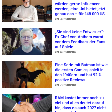
würden gerne Influencer
werden, eine Uni bietet jetzt
genau das – für 148.000 US-
Dollar
vor 3 Stunden
0
„Sie sind keine Entwickler“:
Ex-Chef von Anthem warnt
vor dem Feedback der Fans
auf Spiele
vor 4 Stunden
4
Eine Serie mit Batman ist wie
die ersten Comics, spielt in
den 1940ern und hat 92 %
positive Reviews
vor 7 Stunden
0
RAM kostet immer noch zu
viel und alles deutet darauf
hin, dass es auch 2027 nicht