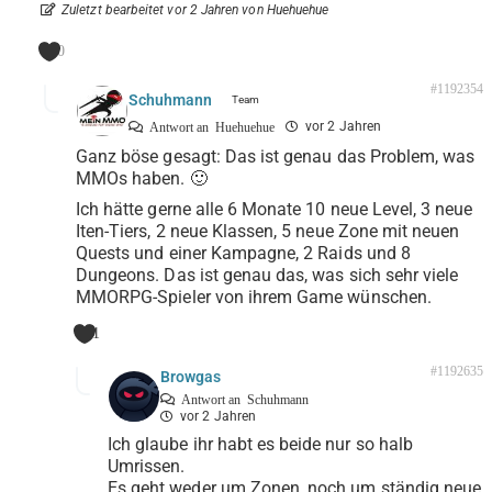
Zuletzt bearbeitet vor 2 Jahren von Huehuehue
0
#1192354
Schuhmann
vor 2 Jahren
Antwort an
Huehuehue
Ganz böse gesagt: Das ist genau das Problem, was
MMOs haben. 🙂
Ich hätte gerne alle 6 Monate 10 neue Level, 3 neue
Iten-Tiers, 2 neue Klassen, 5 neue Zone mit neuen
Quests und einer Kampagne, 2 Raids und 8
Dungeons. Das ist genau das, was sich sehr viele
MMORPG-Spieler von ihrem Game wünschen.
1
#1192635
Browgas
Antwort an
Schuhmann
vor 2 Jahren
Ich glaube ihr habt es beide nur so halb
Umrissen.
Es geht weder um Zonen, noch um ständig neue