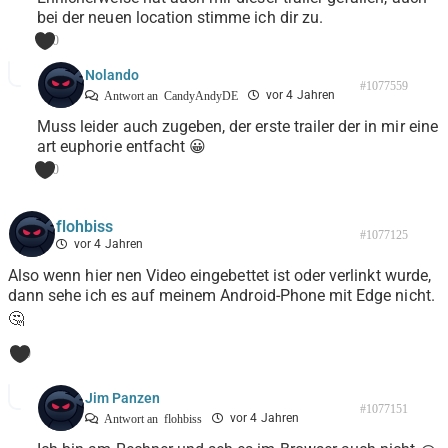
bei der neuen location stimme ich dir zu.
0
Nolando
#1077559
vor 4 Jahren
Antwort an
CandyAndyDE
Muss leider auch zugeben, der erste trailer der in mir eine
art euphorie entfacht 😀
0
flohbiss
#1077125
vor 4 Jahren
Also wenn hier nen Video eingebettet ist oder verlinkt wurde,
dann sehe ich es auf meinem Android-Phone mit Edge nicht.
🤔
0
Jim Panzen
#1077151
vor 4 Jahren
Antwort an
flohbiss