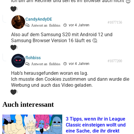
Ich bin am Rechner und seh es im Browser auch nicht
😉
0
CandyAndyDE
#1077156
vor 4 Jahren
Antwort an
flohbiss
Also auf dem Samsung S20 mit Android 12 und
Samsung Browser Version 16 läuft es 🤔
0
flohbiss
#1077200
vor 4 Jahren
Antwort an
flohbiss
Hab’s herausgefunden woran es lag.
Ich musste den Cookies zustimmen und dann wurde die
Werbung und auch das Video geladen.
0
Auch interessant
3 Tipps, wenn ihr in League
Classic einsteigen wollt und
eine Sache, die ihr direkt