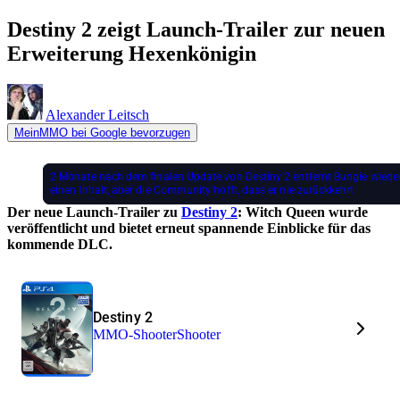
Destiny 2 zeigt Launch-Trailer zur neuen
Erweiterung Hexenkönigin
Alexander Leitsch
MeinMMO bei Google bevorzugen
2 Monate nach dem finalen Update von Destiny 2 entfernt Bungie wiede
einen Inhalt, aber die Community hofft, dass er nie zurückkehrt
Der neue Launch-Trailer zu
Destiny 2
: Witch Queen wurde
veröffentlicht und bietet erneut spannende Einblicke für das
kommende DLC.
Destiny 2
MMO-Shooter
Shooter