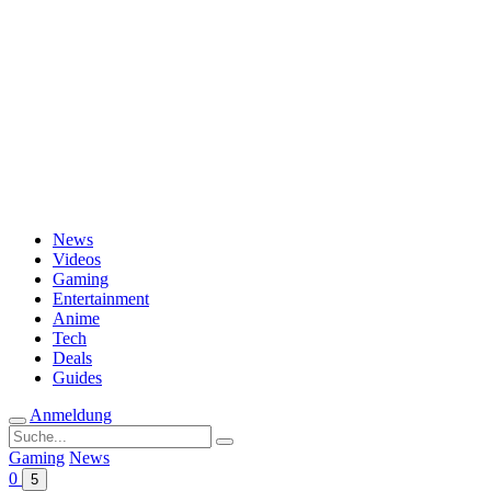
Passwort vergessen?
News
Videos
Gaming
Entertainment
Anime
Tech
Deals
Guides
Anmeldung
Suche
nach:
Gaming
News
0
5