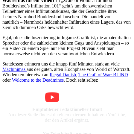
Was ist das für ein Video?
In „Scars of Honor: Narmhod
Bouldershod’s Infiltration 101“ geht’s um die zwergischen
Teilnehmer eines Infiltrationskurses, die der Geschichte ihres
Lehrers Narmhod Bouldershod lauschen. Die handelt von –
natürlich – Narmhods heldenhafter Infiltration eines Lagers, das von
ziemlich dummen Orks bewacht wird.
Egal, ob es die Inszenierung in Ingame-Grafik ist, die amateurhaften
Sprecher oder die zahlreichen kleinen Gags und Anspielungen – so
ein Video zu einem Spiel auf Fan-Projekt-Niveau sieht man
normalerweise nicht von den verantwortlichen Entwicklern.
Stattdessen erinnern uns die knapp fünf Minuten stark an viele
Machinimas
aus der guten, alten Hochphase von World of Warcraft.
Wir denken hier etwa an
Illegal Danish
,
The Craft of War: BLIND
oder
Welcome to the Deadmines
. Doch seht selbst:
Empfohlener redaktioneller Inhalt
An dieser Stelle findest du einen externen Inhalt von YouTube,
der den Artikel ergänzt.
YouTube Inhalt anzeigen