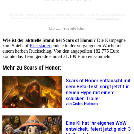
Ich bin damit einverstanden, dass mir externe Inhalte angezeigt werden. Personenbezogene Daten
können an Drittplattformen übermittelt werden. Mehr dazu in unserer
Datenschutzerklärung
.
Link zum
YouTube Inhalt
Wie ist der aktuelle Stand bei Scars of Honor?
Die Kampagne
zum Spiel auf
Kickstarter
endete in der vergangenen Woche mit
einem herben Rückschlag. Von den angepeilten 182.775 Euro
konnte das Team gerade einmal 31.109 Euro einsammeln.
Mehr zu Scars of Honor:
Scars of Honor enttäuscht mit
dem Beta-Test, sorgt jetzt für
neuen Hype mit einem
schicken Trailer
von Cedric Holmeier
Eine KI hat ihr eigenes WoW
entwickelt, feiert jetzt gleich 3