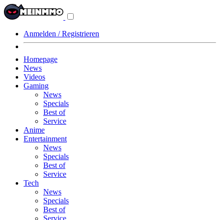
Navigationsmenü
aus-/einklappen
Anmelden / Registrieren
Homepage
News
Videos
Gaming
News
Specials
Best of
Service
Anime
Entertainment
News
Specials
Best of
Service
Tech
News
Specials
Best of
Service