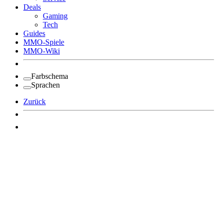
Deals
Gaming
Tech
Guides
MMO-Spiele
MMO-Wiki
Farbschema
Sprachen
Zurück
Angemeldet bleiben