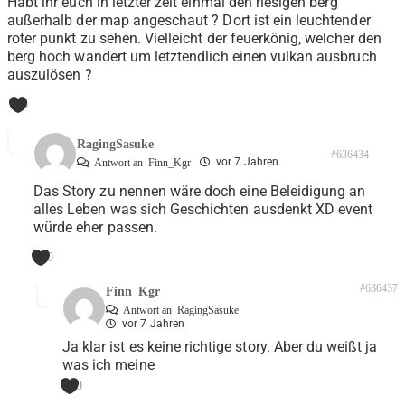
Habt ihr euch in letzter zeit einmal den riesigen berg
außerhalb der map angeschaut ? Dort ist ein leuchtender
roter punkt zu sehen. Vielleicht der feuerkönig, welcher den
berg hoch wandert um letztendlich einen vulkan ausbruch
auszulösen ?
0
RagingSasuke
#636434
vor 7 Jahren
Antwort an
Finn_Kgr
Das Story zu nennen wäre doch eine Beleidigung an
alles Leben was sich Geschichten ausdenkt XD event
würde eher passen.
0
#636437
Finn_Kgr
Antwort an
RagingSasuke
vor 7 Jahren
Ja klar ist es keine richtige story. Aber du weißt ja
was ich meine
0