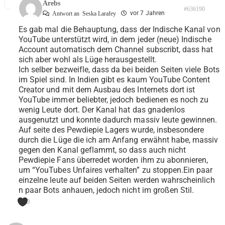
Arebs
#636190
vor 7 Jahren
Antwort an
Seska Larafey
Es gab mal die Behauptung, dass der Indische Kanal von
YouTube unterstützt wird, in dem jeder (neue) Indische
Account automatisch dem Channel subscribt, dass hat
sich aber wohl als Lüge herausgestellt.
Ich selber bezweifle, dass da bei beiden Seiten viele Bots
im Spiel sind. In Indien gibt es kaum YouTube Content
Creator und mit dem Ausbau des Internets dort ist
YouTube immer beliebter, jedoch bedienen es noch zu
wenig Leute dort. Der Kanal hat das gnadenlos
ausgenutzt und konnte dadurch massiv leute gewinnen.
Auf seite des Pewdiepie Lagers wurde, insbesondere
durch die Lüge die ich am Anfang erwähnt habe, massiv
gegen den Kanal geflammt, so dass auch nicht
Pewdiepie Fans überredet worden ihm zu abonnieren,
um “YouTubes Unfaires verhalten” zu stoppen.Ein paar
einzelne leute auf beiden Seiten werden wahrscheinlich
n paar Bots anhauen, jedoch nicht im großen Stil.
0