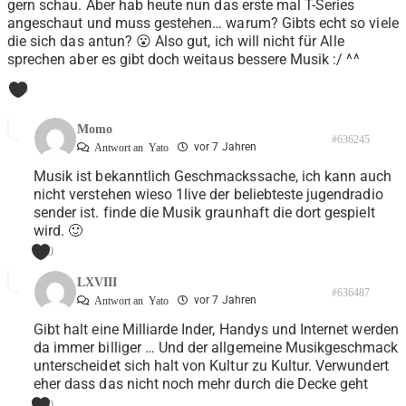
gern schau. Aber hab heute nun das erste mal T-Series
angeschaut und muss gestehen… warum? Gibts echt so viele
die sich das antun? 😮 Also gut, ich will nicht für Alle
sprechen aber es gibt doch weitaus bessere Musik :/ ^^
0
Momo
#636245
vor 7 Jahren
Antwort an
Yato
Musik ist bekanntlich Geschmackssache, ich kann auch
nicht verstehen wieso 1live der beliebteste jugendradio
sender ist. finde die Musik graunhaft die dort gespielt
wird. 🙂
0
LXVIII
#636487
vor 7 Jahren
Antwort an
Yato
Gibt halt eine Milliarde Inder, Handys und Internet werden
da immer billiger … Und der allgemeine Musikgeschmack
unterscheidet sich halt von Kultur zu Kultur. Verwundert
eher dass das nicht noch mehr durch die Decke geht
0