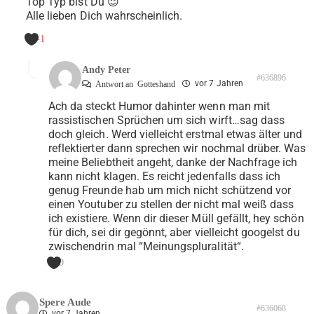
Top Typ bist Du 😉
Alle lieben Dich wahrscheinlich.
-1
Andy Peter
#636896
vor 7 Jahren
Antwort an
Gotteshand
Ach da steckt Humor dahinter wenn man mit
rassistischen Sprüchen um sich wirft…sag dass
doch gleich. Werd vielleicht erstmal etwas älter und
reflektierter dann sprechen wir nochmal drüber. Was
meine Beliebtheit angeht, danke der Nachfrage ich
kann nicht klagen. Es reicht jedenfalls dass ich
genug Freunde hab um mich nicht schützend vor
einen Youtuber zu stellen der nicht mal weiß dass
ich existiere. Wenn dir dieser Müll gefällt, hey schön
für dich, sei dir gegönnt, aber vielleicht googelst du
zwischendrin mal “Meinungspluralität“.
0
Spere Aude
#636068
vor 7 Jahren