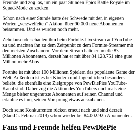
Freunde und zog los, um ein paar Stunden Epics Battle Royale im
Squad-Mode zu zocken.
Schon nach einer Stunde hatte der Schwede mit der, in eigenen
Worten „verzweifelten“ Aktion, über 90.000 neue Abonnenten
beisammen. Und es wurden noch mehr.
Zehntausende schauten ihm beim Fortnite-Livestream auf YouTube
zu und machten ihn zu dem Zeitpunkt zu dem Fortnite-Streamer mit
den meisten Zuschauern. Vor dem Stream hatte er um die 83
Millionen Abonnenten, derzeit hat er mit über 84.128.751 eine gute
Million mehr Abos.
Fortnite ist mit über 100 Millionen Spielern das populärste Game der
Welt. Außerdem ist es bei Kindern und Jugendlichen besonders
beliebt, die ebenfalls eine Zielgruppe von PewDiePies YouTube-
Kanal sind. Daher zog die Aktion des YouTubers nochmals eine
Menge bisher ungenutzte Abonnenten auf seinen Channel und
erlaubte es ihm, seinen Vorsprung etwas auszubauen.
Doch seine Konkurrenten rücken erneut nach und sind derzeit
(Stand 5. Februar 2019) schon wieder bei 84.002.925 Abonnenten.
Fans und Freunde helfen PewDiePie