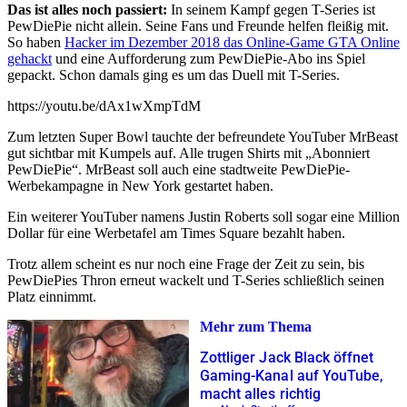
Das ist alles noch passiert:
In seinem Kampf gegen T-Series ist
PewDiePie nicht allein. Seine Fans und Freunde helfen fleißig mit.
So haben
Hacker im Dezember 2018 das Online-Game GTA Online
gehackt
und eine Aufforderung zum PewDiePie-Abo ins Spiel
gepackt. Schon damals ging es um das Duell mit T-Series.
https://youtu.be/dAx1wXmpTdM
Zum letzten Super Bowl tauchte der befreundete YouTuber MrBeast
gut sichtbar mit Kumpels auf. Alle trugen Shirts mit „Abonniert
PewDiePie“. MrBeast soll auch eine stadtweite PewDiePie-
Werbekampagne in New York gestartet haben.
Ein weiterer YouTuber namens Justin Roberts soll sogar eine Million
Dollar für eine Werbetafel am Times Square bezahlt haben.
Trotz allem scheint es nur noch eine Frage der Zeit zu sein, bis
PewDiePies Thron erneut wackelt und T-Series schließlich seinen
Platz einnimmt.
Mehr zum Thema
Zottliger Jack Black öffnet
Gaming-Kanal auf YouTube,
macht alles richtig