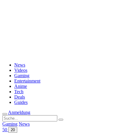
Passwort vergessen?
News
Videos
Gaming
Entertainment
Anime
Tech
Deals
Guides
Anmeldung
Suche
nach:
Gaming
News
50
20