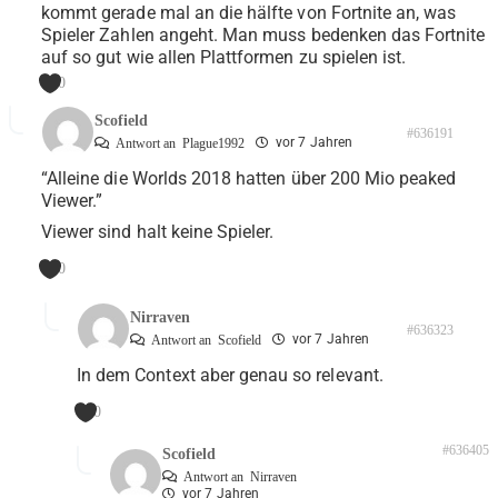
kommt gerade mal an die hälfte von Fortnite an, was
Spieler Zahlen angeht. Man muss bedenken das Fortnite
auf so gut wie allen Plattformen zu spielen ist.
0
Scofield
#636191
vor 7 Jahren
Antwort an
Plague1992
“Alleine die Worlds 2018 hatten über 200 Mio peaked
Viewer.”
Viewer sind halt keine Spieler.
0
Nirraven
#636323
vor 7 Jahren
Antwort an
Scofield
In dem Context aber genau so relevant.
0
#636405
Scofield
Antwort an
Nirraven
vor 7 Jahren