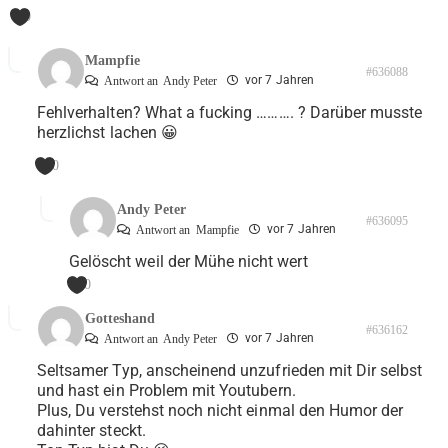
0
Mampfie
#636088
vor 7 Jahren
Antwort an
Andy Peter
Fehlverhalten? What a fucking ………. ? Darüber musste
herzlichst lachen 😀
0
Andy Peter
#636095
vor 7 Jahren
Antwort an
Mampfie
Gelöscht weil der Mühe nicht wert
0
Gotteshand
#636162
vor 7 Jahren
Antwort an
Andy Peter
Seltsamer Typ, anscheinend unzufrieden mit Dir selbst
und hast ein Problem mit Youtubern.
Plus, Du verstehst noch nicht einmal den Humor der
dahinter steckt.