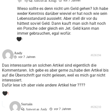
vor 7 Jahren
Antwort an
Keragi
Wieso sollte es denn nicht um Geld gehen? Ich habe
weder Kenntnis darüber wieviel er hat noch wie sein
Lebensstandard aussieht. Aber stell dir vor du
hättest soviel Geld. Dann kauft man sich halt noch
ein Porsche oder gleich ein Jet. Geld kann man
immer gebrauchen, egal wofür.
0
Andy
#636194
vor 7 Jahren
Das interessante an solchen Artikel sind eigentlich die
Kommentaren. Ich gebe es aber gerne zu,habe den Artikel bis
auf die Überschrift gar nicht gelesen, weil es mich gar nicht
interessiert.
Dafür lese ich aber viele andere Artikel hier ????
-1
Surtain
#636210
vor 7 Jahren
Antwort an
Andy