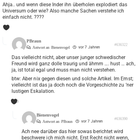
Ahja.. und wenn diese Inder ihn überholen explodiert das
Universum oder wie? Also manche Sachen verstehe ich
einfach nicht. ????
0
PBraun
#636322
vor 7 Jahren
Antwort an
Bienenvogel
Das vielleicht nicht, aber unser junger schwedischer
Freund wird ganz dolle traurig und ähmm …. hust … ach,
ja, ist total egal und muss man nicht verstehen.
btw: Aber nix gegen diesen und solche Artikel. Im Ernst;
vielleicht ist das ja doch noch die Vorgeschichte zu ‘ner
lustigen Eskalation.
0
Bienenvogel
#636390
vor 7 Jahren
Antwort an
PBraun
Ach nee darüber das hier sowas berichtet wird
beschwere ich mich nicht. Erst Recht nicht wenn,