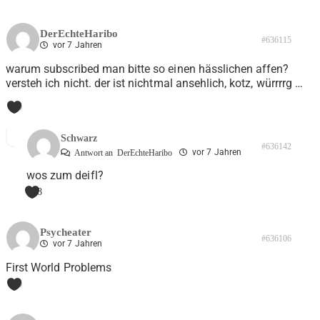
DerEchteHaribo
#636115
vor 7 Jahren
warum subscribed man bitte so einen hässlichen affen?
versteh ich nicht. der ist nichtmal ansehlich, kotz, würrrrg …
0
Schwarz
#636142
vor 7 Jahren
Antwort an
DerEchteHaribo
wos zum deifl?
8
Psycheater
#636106
vor 7 Jahren
First World Problems
0