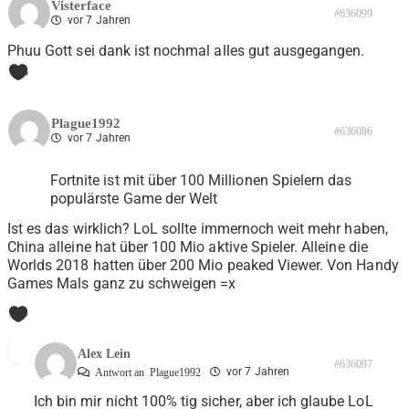
Visterface
#636099
vor 7 Jahren
Phuu Gott sei dank ist nochmal alles gut ausgegangen.
3
Plague1992
#636086
vor 7 Jahren
Fortnite ist mit über 100 Millionen Spielern das
populärste Game der Welt
Ist es das wirklich? LoL sollte immernoch weit mehr haben,
China alleine hat über 100 Mio aktive Spieler. Alleine die
Worlds 2018 hatten über 200 Mio peaked Viewer. Von Handy
Games Mals ganz zu schweigen =x
0
Alex Lein
#636097
vor 7 Jahren
Antwort an
Plague1992
Ich bin mir nicht 100% tig sicher, aber ich glaube LoL