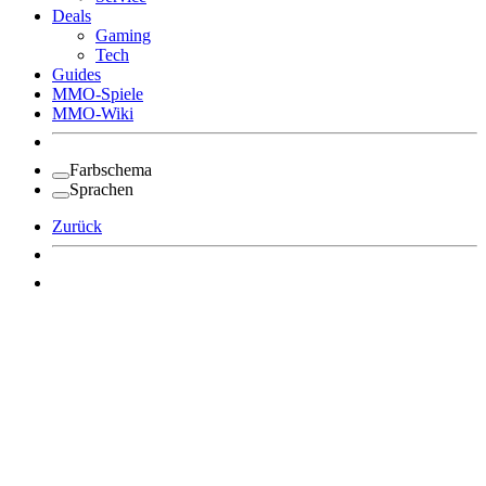
Deals
Gaming
Tech
Guides
MMO-Spiele
MMO-Wiki
Farbschema
Sprachen
Zurück
Angemeldet bleiben