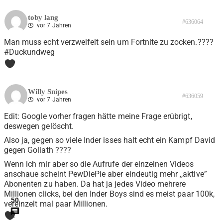
toby lang
#636064
vor 7 Jahren
Man muss echt verzweifelt sein um Fortnite zu zocken.????
#Duckundweg
7
Willy Snipes
#636059
vor 7 Jahren
Edit: Google vorher fragen hätte meine Frage erübrigt,
deswegen gelöscht.
Also ja, gegen so viele Inder isses halt echt ein Kampf David
gegen Goliath ????
Wenn ich mir aber so die Aufrufe der einzelnen Videos
anschaue scheint PewDiePie aber eindeutig mehr ,,aktive”
Abonenten zu haben. Da hat ja jedes Video mehrere
Millionen clicks, bei den Inder Boys sind es meist paar 100k,
50
vereinzelt mal paar Millionen.
1