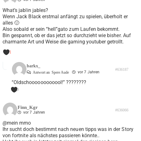
What’s jablin jables?
Wenn Jack Black erstmal anfängt zu spielen, überholt er
alles 🙂
Also sobald er sein “hell”gato zum Laufen bekommt.
Bin gespannt, ob er das jetzt so durchzieht wie bisher. Auf
charmante Art und Weise die gaming youtuber getrollt.
-1
barkx_
#636187
vor 7 Jahren
Antwort an
Spere Aude
“Oldschoooooooooool!” ????????
0
Finn_Kgr
#636066
vor 7 Jahren
@mein mmo
Ihr sucht doch bestimmt nach neuen tipps was in der Story
von fortnite als nächstes passieren könnte..