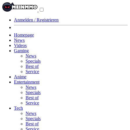
Navigationsmenü
aus-/einklappen
Anmelden / Registrieren
Homepage
News
Videos
Gaming
News
Specials
Best of
Service
Anime
Entertainment
News
Specials
Best of
Service
Tech
News
Specials
Best of
Service