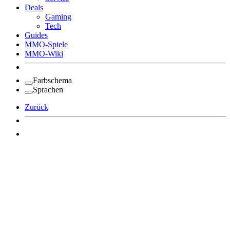
Deals
Gaming
Tech
Guides
MMO-Spiele
MMO-Wiki
Farbschema
Sprachen
Zurück
Angemeldet bleiben