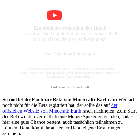
Empfohlener redaktioneller Inhalt
An dieser Stelle findest du einen externen Inhalt
von YouTube, der den Artikel ergänzt.
YouTube Inhalt anzeigen
Ich bin damit einverstanden, dass mir externe Inhalte angezeigt werden.
Personenbezogene Daten können an Drittplattformen übermittelt werden. Mehr
dazu in unserer
Datenschutzerklärung
.
Link zum
YouTube Inhalt
So meldet ihr Euch zur Beta von Minecraft: Earth an:
Wer sich
noch nicht für die Beta registriert hat, der sollte das auf
der
offiziellen Website von Minecraft: Earth
rasch nachholen. Zum Start
der Beta werden vermutlich eine Menge Spieler eingeladen, sodass
hier eine gute Chance besteht, auch tatsächlich teilnehmen zu
können. Dann könnt ihr aus erster Hand eigene Erfahrungen
sammeln.