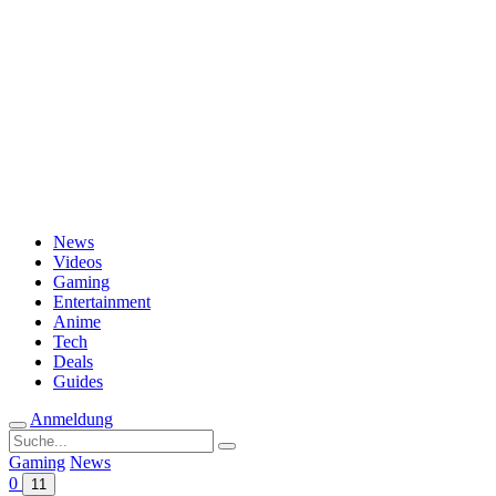
Passwort vergessen?
News
Videos
Gaming
Entertainment
Anime
Tech
Deals
Guides
Anmeldung
Suche
nach:
Gaming
News
0
11