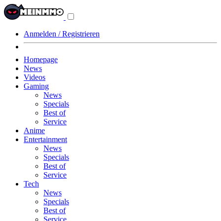
Navigationsmenü
aus-/einklappen
Anmelden / Registrieren
Homepage
News
Videos
Gaming
News
Specials
Best of
Service
Anime
Entertainment
News
Specials
Best of
Service
Tech
News
Specials
Best of
Service