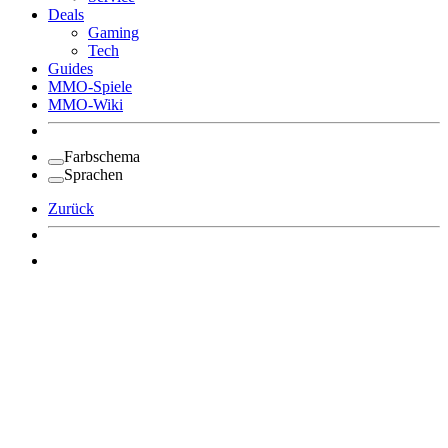
Deals
Gaming
Tech
Guides
MMO-Spiele
MMO-Wiki
Farbschema
Sprachen
Zurück
Angemeldet bleiben