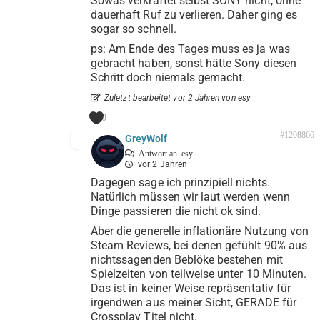
Sowas verkraftet selbst SONY nicht, ohne
dauerhaft Ruf zu verlieren. Daher ging es
sogar so schnell.
ps: Am Ende des Tages muss es ja was
gebracht haben, sonst hätte Sony diesen
Schritt doch niemals gemacht.
Zuletzt bearbeitet vor 2 Jahren von esy
0
#1208866
GreyWolf
Antwort an
esy
vor 2 Jahren
Dagegen sage ich prinzipiell nichts.
Natürlich müssen wir laut werden wenn
Dinge passieren die nicht ok sind.
Aber die generelle inflationäre Nutzung von
Steam Reviews, bei denen gefühlt 90% aus
nichtssagenden Beblöke bestehen mit
Spielzeiten von teilweise unter 10 Minuten.
Das ist in keiner Weise repräsentativ für
irgendwen aus meiner Sicht, GERADE für
Crossplay Titel nicht.