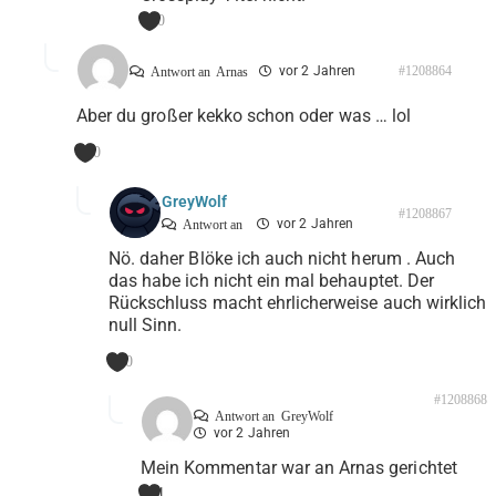
0
vor 2 Jahren
#1208864
Antwort an
Arnas
Aber du großer kekko schon oder was … lol
0
GreyWolf
#1208867
vor 2 Jahren
Antwort an
Nö. daher Blöke ich auch nicht herum . Auch
das habe ich nicht ein mal behauptet. Der
Rückschluss macht ehrlicherweise auch wirklich
null Sinn.
0
#1208868
Antwort an
GreyWolf
vor 2 Jahren
Mein Kommentar war an Arnas gerichtet
1