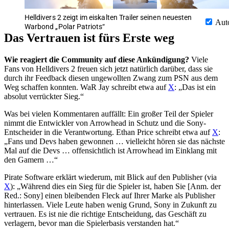
Helldivers 2 zeigt im eiskalten Trailer seinen neuesten
Aut
Warbond „Polar Patriots“
Das Vertrauen ist fürs Erste weg
Wie reagiert die Community auf diese Ankündigung?
Viele
Fans von Helldivers 2 freuen sich jetzt natürlich darüber, dass sie
durch ihr Feedback diesen ungewollten Zwang zum PSN aus dem
Weg schaffen konnten. WaR Jay schreibt etwa auf
X
: „Das ist ein
absolut verrückter Sieg.“
Was bei vielen Kommentaren auffällt: Ein großer Teil der Spieler
nimmt die Entwickler von Arrowhead in Schutz und die Sony-
Entscheider in die Verantwortung. Ethan Price schreibt etwa auf
X
:
„Fans und Devs haben gewonnen … vielleicht hören sie das nächste
Mal auf die Devs … offensichtlich ist Arrowhead im Einklang mit
den Gamern …“
Pirate Software erklärt wiederum, mit Blick auf den Publisher (via
X
): „Während dies ein Sieg für die Spieler ist, haben Sie [Anm. der
Red.: Sony] einen bleibenden Fleck auf Ihrer Marke als Publisher
hinterlassen. Viele Leute haben wenig Grund, Sony in Zukunft zu
vertrauen. Es ist nie die richtige Entscheidung, das Geschäft zu
verlagern, bevor man die Spielerbasis verstanden hat.“