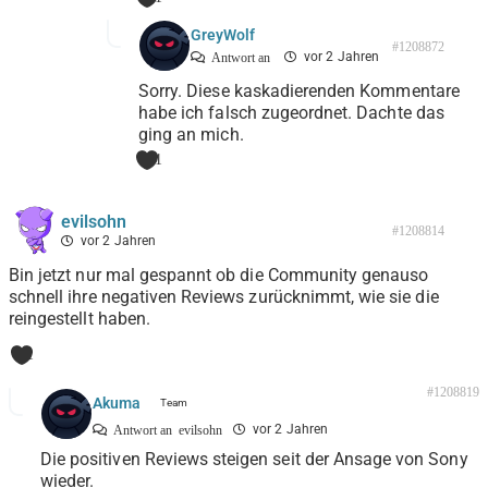
GreyWolf
#1208872
vor 2 Jahren
Antwort an
Sorry. Diese kaskadierenden Kommentare
habe ich falsch zugeordnet. Dachte das
ging an mich.
1
evilsohn
#1208814
vor 2 Jahren
Bin jetzt nur mal gespannt ob die Community genauso
schnell ihre negativen Reviews zurücknimmt, wie sie die
reingestellt haben.
1
#1208819
Akuma
vor 2 Jahren
Antwort an
evilsohn
Die positiven Reviews steigen seit der Ansage von Sony
wieder.