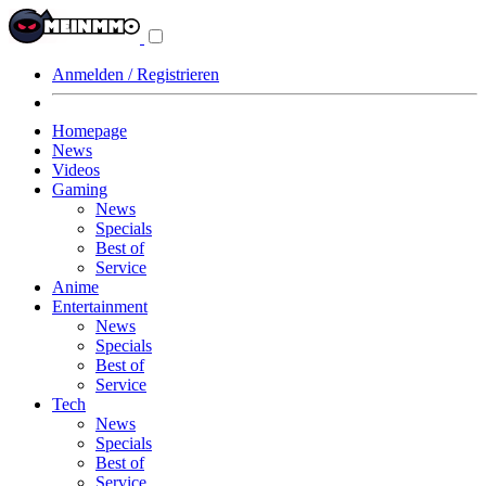
Navigationsmenü
aus-/einklappen
Anmelden / Registrieren
Homepage
News
Videos
Gaming
News
Specials
Best of
Service
Anime
Entertainment
News
Specials
Best of
Service
Tech
News
Specials
Best of
Service