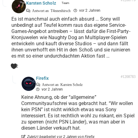
#1208779
Karsten Scholz
vor 2 Jahren
Antwort an
T4nnenhirsch
Es ist manchmal auch einfach absurd … Sony will
unbedingt auf Teufel komm raus das eigene Service-
Games-Angebot antreiben – lässt dafür die First-Party-
Kronjuwelen wie Naughty Dog an Multiplayer-Spielen
entwickeln und kauft diverse Studios – und dann fällt
ihnen unverhofft ein Hit in den Schoß und sie ruinieren
es mit so einer undurchdachten Aktion fast …
2
#1208783
Firefix
Antwort an
Karsten Scholz
vor 2 Jahren
Keine Ahnung, ob der “allgemeine”
Communityaufschrei was gebracht hat. “Wir wollen
kein PSN” ist nicht wirklich etwas was Sony
interessiert. Es ist rechtlich wohl zu riskant, ein Spiel
zu sperren (nicht PSN Länder), was man aber in
diesen Länder verkauft hat.
Zuletzt bearbeitet vor 2 Jahren von Firefix