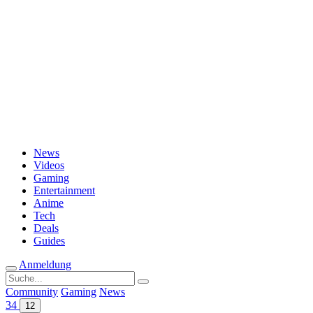
Passwort vergessen?
News
Videos
Gaming
Entertainment
Anime
Tech
Deals
Guides
Anmeldung
Suche
nach:
Community
Gaming
News
34
12