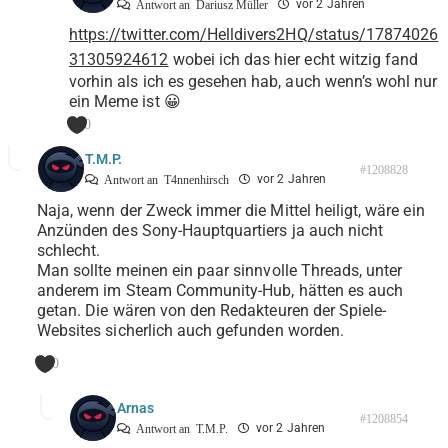
vor 2 Jahren
Antwort an
Dariusz Müller
https://twitter.com/Helldivers2HQ/status/17874026
31305924612
wobei ich das hier echt witzig fand
vorhin als ich es gesehen hab, auch wenn’s wohl nur
ein Meme ist 😀
0
T.M.P.
#1208828
vor 2 Jahren
Antwort an
T4nnenhirsch
Naja, wenn der Zweck immer die Mittel heiligt, wäre ein
Anzünden des Sony-Hauptquartiers ja auch nicht
schlecht.
Man sollte meinen ein paar sinnvolle Threads, unter
anderem im Steam Community-Hub, hätten es auch
getan. Die wären von den Redakteuren der Spiele-
Websites sicherlich auch gefunden worden.
0
Arnas
#1208854
vor 2 Jahren
Antwort an
T.M.P.