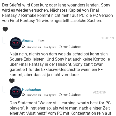
Der Stiefel wird über kurz oder lang woanders landen. Sony
wird es wieder versuchen. Nächstes Kapitel von Final
Fantasy 7 Remake kommt nicht mehr auf PC, die PC Version
von Final Fantasy 16 wird eingestellt…..solche Sachen.
0
#1208789
Akuma
vor 2 Jahren
Antwort an
HiveTyrant
Naja nein, nichts von dem was du schreibst kann sich
Square Enix leisten. Und Sony hat auch keine Kontrolle
über Final Fantasy in der Hinsicht. Sony zahlt zwar
garantiert für die Exklusive-Geschichte wenn ein FF
kommt, aber das ist ja nicht von dauer.
2
Huehuehue
#1208790
vor 2 Jahren
Antwort an
HiveTyrant
Das Statement “We are still learning, what’s best for PC
players”, klingt eher so, als wäre man, nach einiger Zeit
einer Art “Abstinenz” vom PC mit Konzentration rein auf