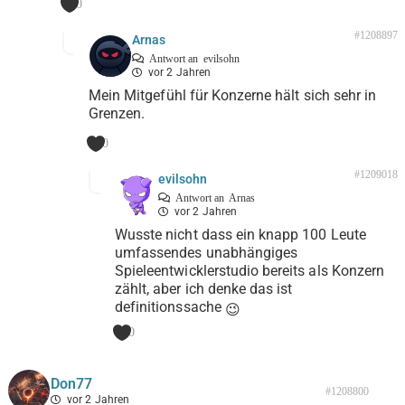
0
#1208897
Arnas
Antwort an
evilsohn
vor 2 Jahren
Mein Mitgefühl für Konzerne hält sich sehr in
Grenzen.
0
#1209018
evilsohn
Antwort an
Arnas
vor 2 Jahren
Wusste nicht dass ein knapp 100 Leute
umfassendes unabhängiges
Spieleentwicklerstudio bereits als Konzern
zählt, aber ich denke das ist
definitionssache
😉
0
Don77
#1208800
vor 2 Jahren