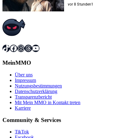
vor 8 Stunden
1
TikTok
Facebook
Instagram
Threads
YouTube
MeinMMO
Über uns
Impressum
Nutzungsbestimmungen
Datenschutzerklärung
Transparenzbericht
Mit Mein MMO in Kontakt treten
Karriere
Community & Services
TikTok
Facebook