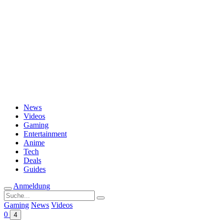
Passwort vergessen?
News
Videos
Gaming
Entertainment
Anime
Tech
Deals
Guides
Anmeldung
Suche
nach:
Gaming
News
Videos
0
4