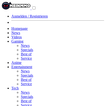
Navigationsmenü
aus-/einklappen
Anmelden / Registrieren
Homepage
News
Videos
Gaming
News
Specials
Best of
Service
Anime
Entertainment
News
Specials
Best of
Service
Tech
News
Specials
Best of
Service