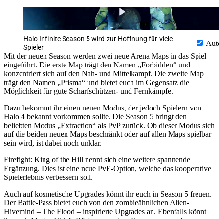
Halo Infinite Season 5 wird zur Hoffnung für viele
Aut
Spieler
Mit der neuen Season werden zwei neue Arena Maps in das Spiel
eingeführt. Die erste Map trägt den Namen
Forbidden
und
konzentriert sich auf den Nah- und Mittelkampf. Die zweite Map
trägt den Namen
Prisma
und bietet euch im Gegensatz die
Möglichkeit für gute Scharfschützen- und Fernkämpfe.
Dazu bekommt ihr einen neuen Modus, der jedoch Spielern von
Halo 4 bekannt vorkommen sollte. Die Season 5 bringt den
beliebten Modus
Extraction
als PvP zurück. Ob dieser Modus sich
auf die beiden neuen Maps beschränkt oder auf allen Maps spielbar
sein wird, ist dabei noch unklar.
Firefight: King of the Hill nennt sich eine weitere spannende
Ergänzung. Dies ist eine neue PvE-Option, welche das kooperative
Spielerlebnis verbessern soll.
Auch auf kosmetische Upgrades könnt ihr euch in Season 5 freuen.
Der Battle-Pass bietet euch von den zombieähnlichen Alien-
Hivemind – The Flood – inspirierte Upgrades an. Ebenfalls könnt