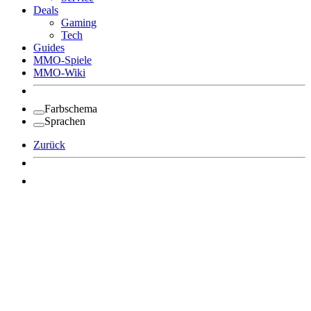
Deals
Gaming
Tech
Guides
MMO-Spiele
MMO-Wiki
Farbschema
Sprachen
Zurück
Angemeldet bleiben