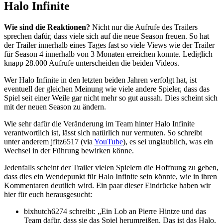
Halo Infinite
Wie sind die Reaktionen?
Nicht nur die Aufrufe des Trailers
sprechen dafür, dass viele sich auf die neue Season freuen. So hat
der Trailer innerhalb eines Tages fast so viele Views wie der Trailer
für Season 4 innerhalb von 3 Monaten erreichen konnte. Lediglich
knapp 28.000 Aufrufe unterscheiden die beiden Videos.
Wer Halo Infinite in den letzten beiden Jahren verfolgt hat, ist
eventuell der gleichen Meinung wie viele andere Spieler, dass das
Spiel seit einer Weile gar nicht mehr so gut aussah. Dies scheint sich
mit der neuen Season zu ändern.
Wie sehr dafür die Veränderung im Team hinter Halo Infinite
verantwortlich ist, lässt sich natürlich nur vermuten. So schreibt
unter anderem jfitz6517 (via
YouTube
), es sei unglaublich, was ein
Wechsel in der Führung bewirken könne.
Jedenfalls scheint der Trailer vielen Spielern die Hoffnung zu geben,
dass dies ein Wendepunkt für Halo Infinite sein könnte, wie in ihren
Kommentaren deutlich wird. Ein paar dieser Eindrücke haben wir
hier für euch herausgesucht:
bixhutch6274 schreibt:
Ein Lob an Pierre Hintze und das
Team dafür, dass sie das Spiel herumreißen. Das ist das Halo,