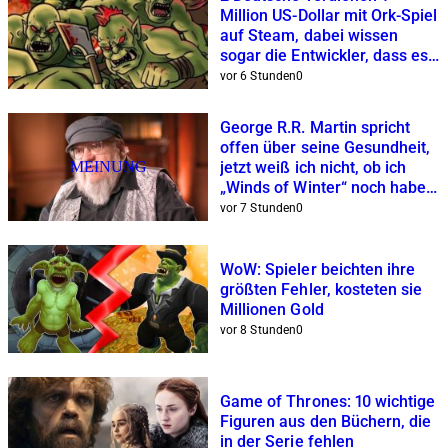
Million US-Dollar mit Ork-Spiel
auf Steam, dabei wissen
sogar die Entwickler, dass es
verdammt hässlich ist
vor 6 Stunden
0
George R.R. Martin spricht
offen über seine Gesundheit,
MEINUNG
jetzt weiß ich nicht, ob ich
„Winds of Winter“ noch haben
will
vor 7 Stunden
0
WoW: Spieler beichten ihre
größten Fehler, kosteten sie
Millionen Gold
vor 8 Stunden
0
Game of Thrones: 10 wichtige
Figuren aus den Büchern, die
in der Serie fehlen