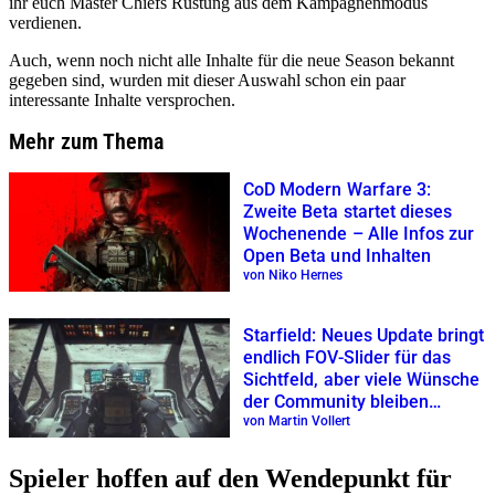
ihr euch Master Chiefs Rüstung aus dem Kampagnenmodus
verdienen.
Auch, wenn noch nicht alle Inhalte für die neue Season bekannt
gegeben sind, wurden mit dieser Auswahl schon ein paar
interessante Inhalte versprochen.
Mehr zum Thema
CoD Modern Warfare 3:
Zweite Beta startet dieses
Wochenende – Alle Infos zur
Open Beta und Inhalten
von Niko Hernes
Starfield: Neues Update bringt
endlich FOV-Slider für das
Sichtfeld, aber viele Wünsche
der Community bleiben
unerfüllt
von Martin Vollert
Spieler hoffen auf den Wendepunkt für