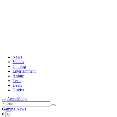
Passwort vergessen?
News
Videos
Gaming
Entertainment
Anime
Tech
Deals
Guides
Anmeldung
Suche
nach:
Gaming
News
8
6