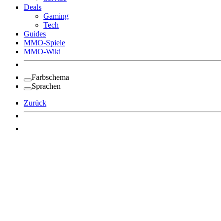
Deals
Gaming
Tech
Guides
MMO-Spiele
MMO-Wiki
Farbschema
Sprachen
Zurück
Angemeldet bleiben