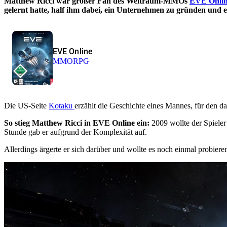
Matthew Ricci war großer Fan des Weltraum-MMOs
EVE Onli
gelernt hatte, half ihm dabei, ein Unternehmen zu gründen und es
EVE Online
MMORPG
Die US-Seite
Kotaku
erzählt die Geschichte eines Mannes, für den d
So stieg Matthew Ricci in EVE Online ein:
2009 wollte der Spiele
Stunde gab er aufgrund der Komplexität auf.
Allerdings ärgerte er sich darüber und wollte es noch einmal probiere