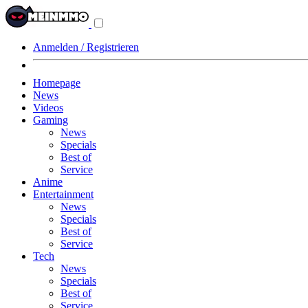
Navigationsmenü
aus-/einklappen
Anmelden / Registrieren
Homepage
News
Videos
Gaming
News
Specials
Best of
Service
Anime
Entertainment
News
Specials
Best of
Service
Tech
News
Specials
Best of
Service