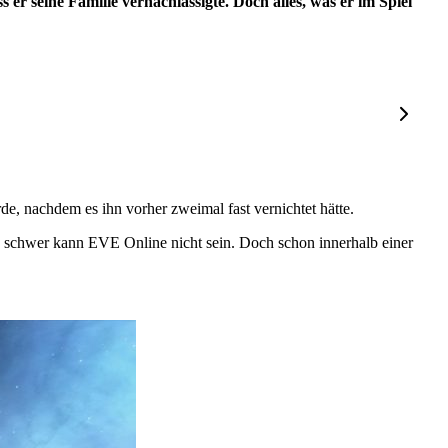
s er seine Familie vernachlässigte. Doch alles, was er im Spiel
e, nachdem es ihn vorher zweimal fast vernichtet hätte.
 schwer kann EVE Online nicht sein. Doch schon innerhalb einer