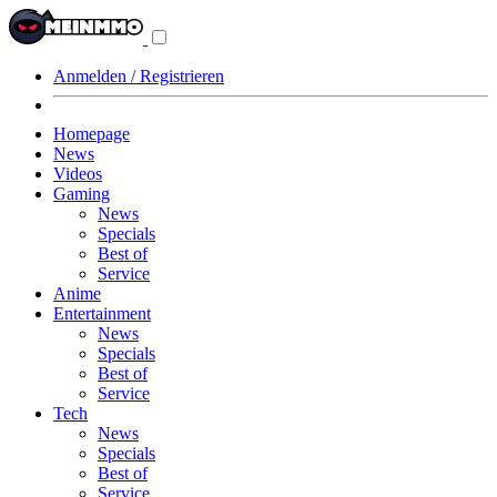
Navigationsmenü
aus-/einklappen
Anmelden / Registrieren
Homepage
News
Videos
Gaming
News
Specials
Best of
Service
Anime
Entertainment
News
Specials
Best of
Service
Tech
News
Specials
Best of
Service