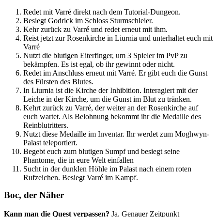
Redet mit Varré direkt nach dem Tutorial-Dungeon.
Besiegt Godrick im Schloss Sturmschleier.
Kehr zurück zu Varré und redet erneut mit ihm.
Reist jetzt zur Rosenkirche in Liurnia und unterhaltet euch mit
Varré
Nutzt die blutigen Eiterfinger, um 3 Spieler im PvP zu
bekämpfen. Es ist egal, ob ihr gewinnt oder nicht.
Redet im Anschluss erneut mit Varré. Er gibt euch die Gunst
des Fürsten des Blutes.
In Liurnia ist die Kirche der Inhibition. Interagiert mit der
Leiche in der Kirche, um die Gunst im Blut zu tränken.
Kehrt zurück zu Varré, der weiter an der Rosenkirche auf
euch wartet. Als Belohnung bekommt ihr die Medaille des
Reinblutritters.
Nutzt diese Medaille im Inventar. Ihr werdet zum Moghwyn-
Palast teleportiert.
Begebt euch zum blutigen Sumpf und besiegt seine
Phantome, die in eure Welt einfallen
Sucht in der dunklen Höhle im Palast nach einem roten
Rufzeichen. Besiegt Varré im Kampf.
Boc, der Näher
Kann man die Quest verpassen?
Ja. Genauer Zeitpunkt