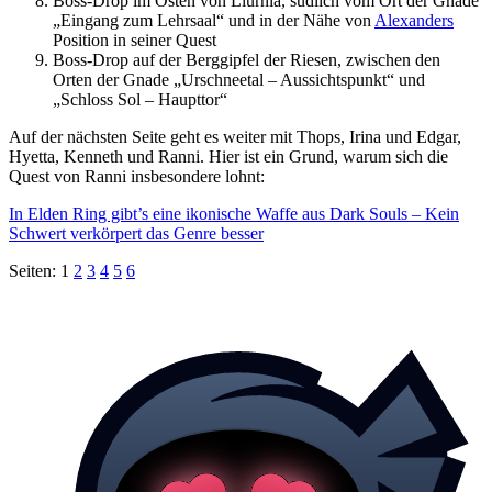
Boss-Drop im Osten von Liurnia, südlich vom Ort der Gnade
„Eingang zum Lehrsaal“ und in der Nähe von
Alexanders
Position in seiner Quest
Boss-Drop auf der Berggipfel der Riesen, zwischen den
Orten der Gnade „Urschneetal – Aussichtspunkt“ und
„Schloss Sol – Haupttor“
Auf der nächsten Seite geht es weiter mit Thops, Irina und Edgar,
Hyetta, Kenneth und Ranni. Hier ist ein Grund, warum sich die
Quest von Ranni insbesondere lohnt:
In Elden Ring gibt’s eine ikonische Waffe aus Dark Souls – Kein
Schwert verkörpert das Genre besser
Seiten:
1
2
3
4
5
6