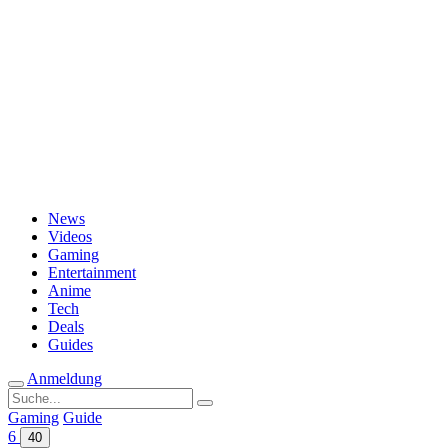
Passwort vergessen?
News
Videos
Gaming
Entertainment
Anime
Tech
Deals
Guides
Anmeldung
Suche
nach:
Gaming
Guide
6
40