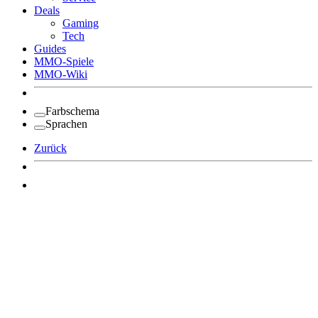
Deals
Gaming
Tech
Guides
MMO-Spiele
MMO-Wiki
Farbschema
Sprachen
Zurück
Angemeldet bleiben