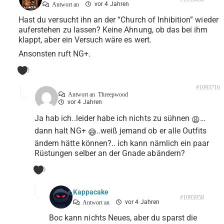
vor 4 Jahren
Antwort an
Hast du versucht ihn an der “Church of Inhibition” wieder
auferstehen zu lassen? Keine Ahnung, ob das bei ihm
klappt, aber ein Versuch wäre es wert.
Ansonsten ruft NG+.
0
#1093716
Antwort an
Threepwood
vor 4 Jahren
Ja hab ich..leider habe ich nichts zu sühnen
…
😩
dann halt NG+
..weiß jemand ob er alle Outfits
😅
ändern hätte können?.. ich kann nämlich ein paar
Rüstungen selber an der Gnade abändern?
0
Kappacake
#1093958
vor 4 Jahren
Antwort an
Boc kann nichts Neues, aber du sparst die