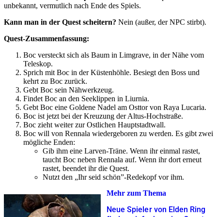
unbekannt, vermutlich nach Ende des Spiels.
Kann man in der Quest scheitern?
Nein (außer, der NPC stirbt).
Quest-Zusammenfassung:
Boc versteckt sich als Baum in Limgrave, in der Nähe vom
Teleskop.
Sprich mit Boc in der Küstenhöhle. Besiegt den Boss und
kehrt zu Boc zurück.
Gebt Boc sein Nähwerkzeug.
Findet Boc an den Seeklippen in Liurnia.
Gebt Boc eine Goldene Nadel am Osttor von Raya Lucaria.
Boc ist jetzt bei der Kreuzung der Altus-Hochstraße.
Boc zieht weiter zur Ostlichen Hauptstadtwall.
Boc will von Rennala wiedergeboren zu werden. Es gibt zwei
mögliche Enden:
Gib ihm eine Larven-Träne. Wenn ihr einmal rastet,
taucht Boc neben Rennala auf. Wenn ihr dort erneut
rastet, beendet ihr die Quest.
Nutzt den „Ihr seid schön”-Redekopf vor ihm.
Mehr zum Thema
Neue Spieler von Elden Ring