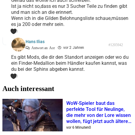
Genau das wollte ich auch schreiben.
Ist ja nicht so,dass es nur 3 Sucher Teile zu finden gibt
und man sich an die erinnert.
Wenn ich in die Gilden Belohnungsliste schaue,müssen
es ja 200 oder mehr sein.
0
Hans Ilias
#1205942
vor 2 Jahren
Antwort an
Ace
Es gibt Mods, die dir den Standort anzeigen oder wo du
ein Finder-Medallion beim Händler kaufen kannst, was
du bei der Sphinx abgeben kannst.
0
Auch interessant
WoW-Spieler baut das
perfekte Tool für Neulinge,
die mehr von der Lore wissen
wollen, fügt jetzt auch ältere
Erweiterungen hinzu
vor 6 Minuten
0