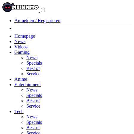
Navigationsmenü
aus-/einklappen
Anmelden / Registrieren
Homepage
News
Videos
Gaming
News
Specials
Best of
Service
Anime
Entertainment
News
Specials
Best of
Service
Tech
News
Specials
Best of
Service