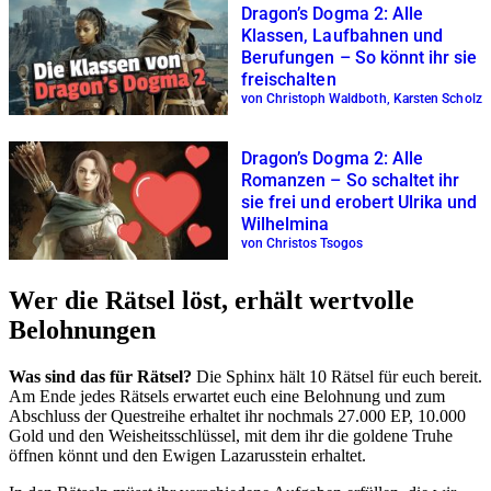
Dragon’s Dogma 2: Alle
Klassen, Laufbahnen und
Berufungen – So könnt ihr sie
freischalten
von Christoph Waldboth, Karsten Scholz
Dragon’s Dogma 2: Alle
Romanzen – So schaltet ihr
sie frei und erobert Ulrika und
Wilhelmina
von Christos Tsogos
Wer die Rätsel löst, erhält wertvolle
Belohnungen
Was sind das für Rätsel?
Die Sphinx hält 10 Rätsel für euch bereit.
Am Ende jedes Rätsels erwartet euch eine Belohnung und zum
Abschluss der Questreihe erhaltet ihr nochmals 27.000 EP, 10.000
Gold und den Weisheitsschlüssel, mit dem ihr die goldene Truhe
öffnen könnt und den Ewigen Lazarusstein erhaltet.