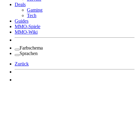
Deals
Gaming
Tech
Guides
MMO-Spiele
MMO-Wiki
Farbschema
Sprachen
Zurück
Angemeldet bleiben