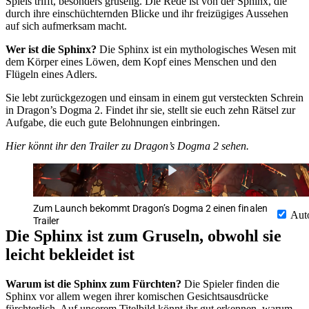
Spiels trifft, besonders gruselig. Die Rede ist von der Sphinx, die
durch ihre einschüchternden Blicke und ihr freizügiges Aussehen
auf sich aufmerksam macht.
Wer ist die Sphinx?
Die Sphinx ist ein mythologisches Wesen mit
dem Körper eines Löwen, dem Kopf eines Menschen und den
Flügeln eines Adlers.
Sie lebt zurückgezogen und einsam in einem gut versteckten Schrein
in Dragon’s Dogma 2. Findet ihr sie, stellt sie euch zehn Rätsel zur
Aufgabe, die euch gute Belohnungen einbringen.
Hier könnt ihr den Trailer zu Dragon’s Dogma 2 sehen.
Zum Launch bekommt Dragon’s Dogma 2 einen finalen
Aut
Trailer
Die Sphinx ist zum Gruseln, obwohl sie
leicht bekleidet ist
Warum ist die Sphinx zum Fürchten?
Die Spieler finden die
Sphinx vor allem wegen ihrer komischen Gesichtsausdrücke
fürchterlich. Auf unserem Titelbild könnt ihr gut erkennen, warum