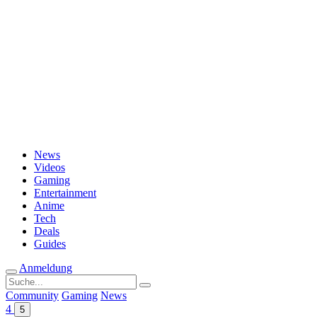
Passwort vergessen?
News
Videos
Gaming
Entertainment
Anime
Tech
Deals
Guides
Anmeldung
Suche
nach:
Community
Gaming
News
4
5