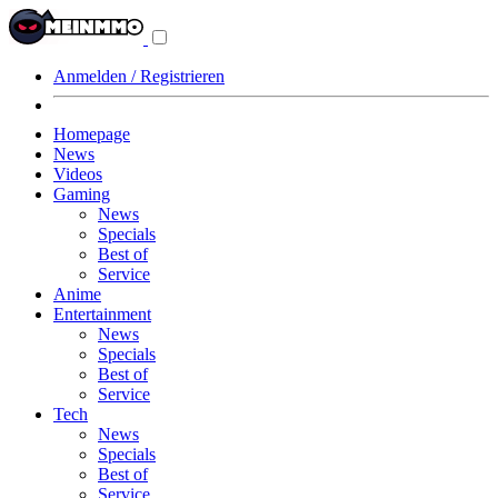
Navigationsmenü
aus-/einklappen
Anmelden / Registrieren
Homepage
News
Videos
Gaming
News
Specials
Best of
Service
Anime
Entertainment
News
Specials
Best of
Service
Tech
News
Specials
Best of
Service