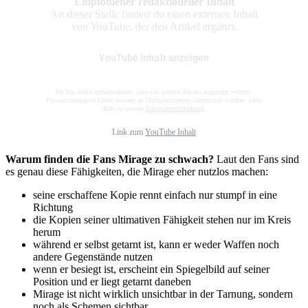
Empfohlener redaktioneller Inhalt
An dieser Stelle findest du einen externen Inhalt
von YouTube, der den Artikel ergänzt.
YouTube Inhalt anzeigen
Ich bin damit einverstanden, dass mir externe Inhalte angezeigt werden.
Personenbezogene Daten können an Drittplattformen übermittelt werden. Mehr
dazu in unserer
Datenschutzerklärung
.
Link zum
YouTube Inhalt
Warum finden die Fans Mirage zu schwach?
Laut den Fans sind
es genau diese Fähigkeiten, die Mirage eher nutzlos machen:
seine erschaffene Kopie rennt einfach nur stumpf in eine
Richtung
die Kopien seiner ultimativen Fähigkeit stehen nur im Kreis
herum
während er selbst getarnt ist, kann er weder Waffen noch
andere Gegenstände nutzen
wenn er besiegt ist, erscheint ein Spiegelbild auf seiner
Position und er liegt getarnt daneben
Mirage ist nicht wirklich unsichtbar in der Tarnung, sondern
noch als Schemen sichtbar