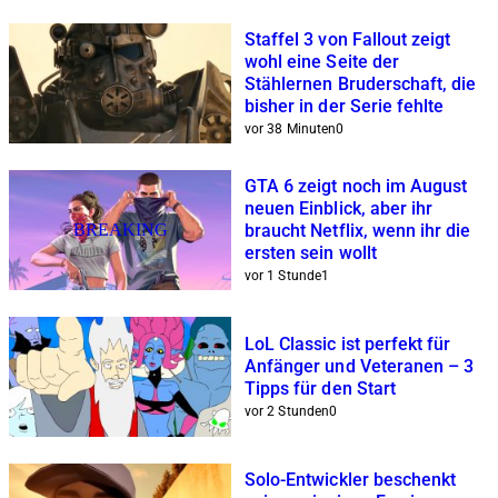
Staffel 3 von Fallout zeigt
wohl eine Seite der
Stählernen Bruderschaft, die
bisher in der Serie fehlte
vor 38 Minuten
0
GTA 6 zeigt noch im August
neuen Einblick, aber ihr
BREAKING
braucht Netflix, wenn ihr die
ersten sein wollt
vor 1 Stunde
1
LoL Classic ist perfekt für
Anfänger und Veteranen – 3
Tipps für den Start
vor 2 Stunden
0
Solo-Entwickler beschenkt