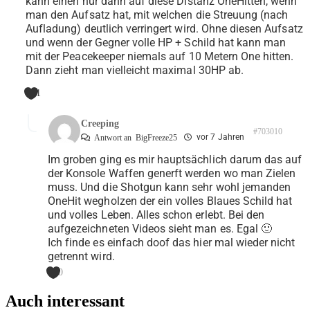
kann einen nur dann auf diese Distanz OneHitten, wenn
man den Aufsatz hat, mit welchen die Streuung (nach
Aufladung) deutlich verringert wird. Ohne diesen Aufsatz
und wenn der Gegner volle HP + Schild hat kann man
mit der Peacekeeper niemals auf 10 Metern One hitten.
Dann zieht man vielleicht maximal 30HP ab.
1
Creeping
#703010
vor 7 Jahren
Antwort an
BigFreeze25
Im groben ging es mir hauptsächlich darum das auf
der Konsole Waffen generft werden wo man Zielen
muss. Und die Shotgun kann sehr wohl jemanden
OneHit wegholzen der ein volles Blaues Schild hat
und volles Leben. Alles schon erlebt. Bei den
aufgezeichneten Videos sieht man es. Egal 🙂
Ich finde es einfach doof das hier mal wieder nicht
getrennt wird.
0
Auch interessant