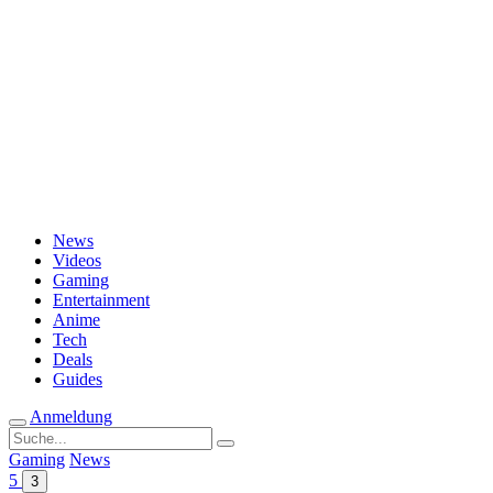
Passwort vergessen?
News
Videos
Gaming
Entertainment
Anime
Tech
Deals
Guides
Anmeldung
Suche
nach:
Gaming
News
5
3