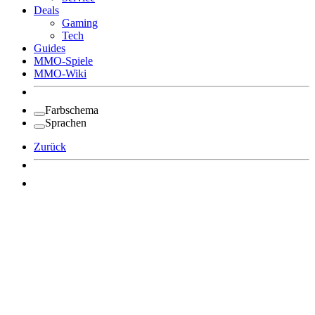
Deals
Gaming
Tech
Guides
MMO-Spiele
MMO-Wiki
Farbschema
Sprachen
Zurück
Angemeldet bleiben