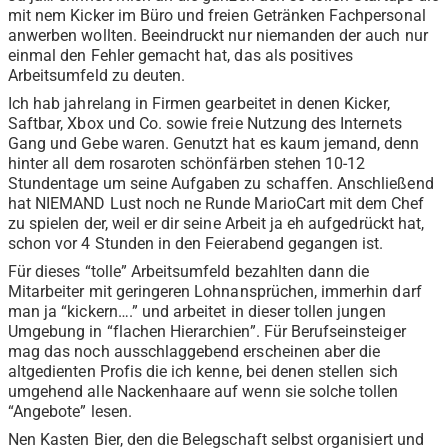
mit nem Kicker im Büro und freien Getränken Fachpersonal
anwerben wollten. Beeindruckt nur niemanden der auch nur
einmal den Fehler gemacht hat, das als positives
Arbeitsumfeld zu deuten.
Ich hab jahrelang in Firmen gearbeitet in denen Kicker,
Saftbar, Xbox und Co. sowie freie Nutzung des Internets
Gang und Gebe waren. Genutzt hat es kaum jemand, denn
hinter all dem rosaroten schönfärben stehen 10-12
Stundentage um seine Aufgaben zu schaffen. Anschließend
hat NIEMAND Lust noch ne Runde MarioCart mit dem Chef
zu spielen der, weil er dir seine Arbeit ja eh aufgedrückt hat,
schon vor 4 Stunden in den Feierabend gegangen ist.
Für dieses “tolle” Arbeitsumfeld bezahlten dann die
Mitarbeiter mit geringeren Lohnansprüchen, immerhin darf
man ja “kickern….” und arbeitet in dieser tollen jungen
Umgebung in “flachen Hierarchien”. Für Berufseinsteiger
mag das noch ausschlaggebend erscheinen aber die
altgedienten Profis die ich kenne, bei denen stellen sich
umgehend alle Nackenhaare auf wenn sie solche tollen
“Angebote” lesen.
Nen Kasten Bier, den die Belegschaft selbst organisiert und