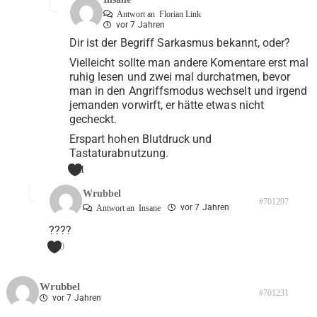
Antwort an
Florian Link
vor 7 Jahren
Dir ist der Begriff Sarkasmus bekannt, oder?
Vielleicht sollte man andere Komentare erst mal
ruhig lesen und zwei mal durchatmen, bevor
man in den Angriffsmodus wechselt und irgend
jemanden vorwirft, er hätte etwas nicht
gecheckt.
Erspart hohen Blutdruck und
Tastaturabnutzung.
1
Wrubbel
#701297
vor 7 Jahren
Antwort an
Insane
????
0
Wrubbel
#701231
vor 7 Jahren