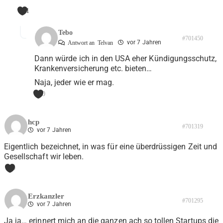
1
Tebo
#701450
vor 7 Jahren
Antwort an
Telvan
Dann würde ich in den USA eher Kündigungsschutz,
Krankenversicherung etc. bieten…
Naja, jeder wie er mag.
0
hcp
#701319
vor 7 Jahren
Eigentlich bezeichnet, in was für eine überdrüssigen Zeit und
Gesellschaft wir leben.
0
Erzkanzler
#701295
vor 7 Jahren
Ja ja… erinnert mich an die ganzen ach so tollen Startups die