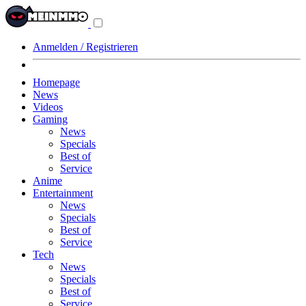
Navigationsmenü
aus-/einklappen
Anmelden / Registrieren
Homepage
News
Videos
Gaming
News
Specials
Best of
Service
Anime
Entertainment
News
Specials
Best of
Service
Tech
News
Specials
Best of
Service