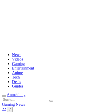
Passwort vergessen?
News
Videos
Gaming
Entertainment
Anime
Tech
Deals
Guides
Anmeldung
Suche
nach:
Gaming
News
22
7