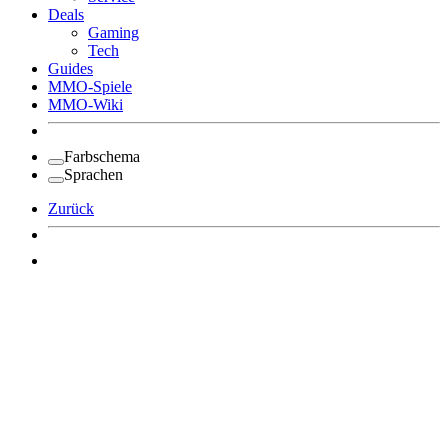
Deals
Gaming
Tech
Guides
MMO-Spiele
MMO-Wiki
Farbschema
Sprachen
Zurück
Angemeldet bleiben