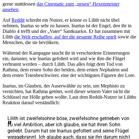
gerne stattdessen
das Cinematic zum „neuen“ Hexenmeister
ansehen
.
Auf
Reddit
schreibt ein Nutzer, er könne es Lilith nicht übel
nehmen, Inarius so sehr zu hassen. Inarius ist der Engel, den ihr in
Diablo 4 trefft und der „Vater“ Santkuarios. Er hat zusammen mit
Lilith
die Welt erschaffen, auf der die gesamte Reihe spielt
sowie die
Menschen, die sie bevölkern.
Während der Kampagne taucht ihr in verschiedene Erinnerungen
ein, darunter, wie Inarius gefoltert wird und wie ihm die Flügel
verbrannt werden – durch Lilith. Das alles folgt dem Tod von
Rathma, dem ersten Sohn der beiden, dem ersten Nephalem und
dem ersten Totenbeschwörer, eine der wichtigsten Figuren der Lore.
Inarius, im Glauben, der Auserwählte zu sein, um Mephisto zu
vernichten, hat Rathma getötet, weil dieser seinem Vater nicht die
Schlüssel zur Hölle geben wollte. Laut dem Reddit-Nutzer ist Liliths
Reaktion darauf verständlich:
Lilith ist zweifelsohne böse, zweifelsohne getrieben von
zu viel Ambition, aber ich glaube, sie hat ihren Sohn
geliebt. Darum hat sie Inarius gefoltert und seine Flügel
weggebrannt. Ich glaube auch, dass sie ihn darum nicht