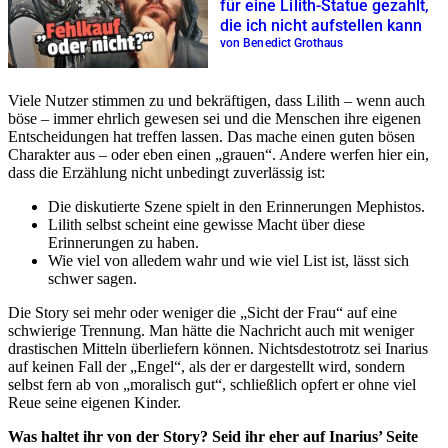
für eine Lilith-Statue gezahlt,
die ich nicht aufstellen kann
von Benedict Grothaus
Viele Nutzer stimmen zu und bekräftigen, dass Lilith – wenn auch
böse – immer ehrlich gewesen sei und die Menschen ihre eigenen
Entscheidungen hat treffen lassen. Das mache einen guten bösen
Charakter aus – oder eben einen „grauen“. Andere werfen hier ein,
dass die Erzählung nicht unbedingt zuverlässig ist:
Die diskutierte Szene spielt in den Erinnerungen Mephistos.
Lilith selbst scheint eine gewisse Macht über diese
Erinnerungen zu haben.
Wie viel von alledem wahr und wie viel List ist, lässt sich
schwer sagen.
Die Story sei mehr oder weniger die „Sicht der Frau“ auf eine
schwierige Trennung. Man hätte die Nachricht auch mit weniger
drastischen Mitteln überliefern können. Nichtsdestotrotz sei Inarius
auf keinen Fall der „Engel“, als der er dargestellt wird, sondern
selbst fern ab von „moralisch gut“, schließlich opfert er ohne viel
Reue seine eigenen Kinder.
Was haltet ihr von der Story? Seid ihr eher auf Inarius’ Seite