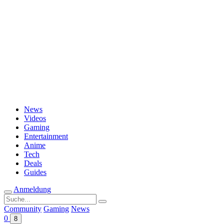
Passwort vergessen?
News
Videos
Gaming
Entertainment
Anime
Tech
Deals
Guides
Anmeldung
Suche
nach:
Community
Gaming
News
0
8