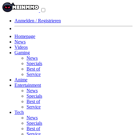
Navigationsmenü
aus-/einklappen
Anmelden / Registrieren
Homepage
News
Videos
Gaming
News
Specials
Best of
Service
Anime
Entertainment
News
Specials
Best of
Service
Tech
News
Specials
Best of
Service