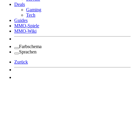
Deals
Gaming
Tech
Guides
MMO-Spiele
MMO-Wiki
Farbschema
Sprachen
Zurück
Angemeldet bleiben