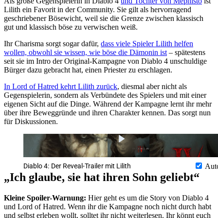
Als große Gegenspielerin in Diablo 4
und Tochter von Mephisto
ist
Lilith ein Favorit in der Community. Sie gilt als hervorragend
geschriebener Bösewicht, weil sie die Grenze zwischen klassisch
gut und klassisch böse zu verwischen weiß.
Ihr Charisma sorgt sogar dafür,
dass viele Spieler Lilith helfen
wollen, obwohl sie wissen, wie böse die Dämonin ist
– spätestens
seit sie im Intro der Original-Kampagne von Diablo 4 unschuldige
Bürger dazu gebracht hat, einen Priester zu erschlagen.
In Lord of Hatred kehrt Lilith zurück
, diesmal aber nicht als
Gegenspielerin, sondern als Verbündete des Spielers und mit einer
eigenen Sicht auf die Dinge. Während der Kampagne lernt ihr mehr
über ihre Beweggründe und ihren Charakter kennen. Das sorgt nun
für Diskussionen.
Diablo 4: Der Reveal-Trailer mit Lilith
Aut
„Ich glaube, sie hat ihren Sohn geliebt“
Kleine Spoiler-Warnung:
Hier geht es um die Story von Diablo 4
und Lord of Hatred. Wenn ihr die Kampagne noch nicht durch habt
und selbst erleben wollt, solltet ihr nicht weiterlesen. Ihr könnt euch