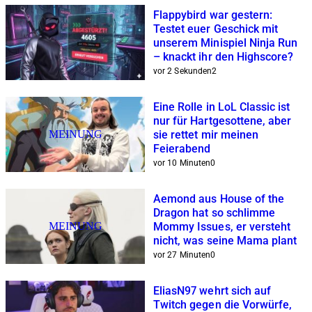
Flappybird war gestern:
Testet euer Geschick mit
unserem Minispiel Ninja Run
– knackt ihr den Highscore?
vor 2 Sekunden
2
Eine Rolle in LoL Classic ist
nur für Hartgesottene, aber
MEINUNG
sie rettet mir meinen
Feierabend
vor 10 Minuten
0
Aemond aus House of the
Dragon hat so schlimme
MEINUNG
Mommy Issues, er versteht
nicht, was seine Mama plant
vor 27 Minuten
0
EliasN97 wehrt sich auf
Twitch gegen die Vorwürfe,