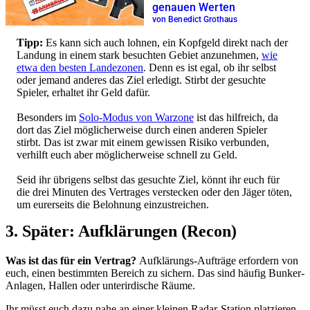
genauen Werten
von Benedict Grothaus
Tipp:
Es kann sich auch lohnen, ein Kopfgeld direkt nach der
Landung in einem stark besuchten Gebiet anzunehmen,
wie
etwa den besten Landezonen
. Denn es ist egal, ob ihr selbst
oder jemand anderes das Ziel erledigt. Stirbt der gesuchte
Spieler, erhaltet ihr Geld dafür.
Besonders im
Solo-Modus von Warzone
ist das hilfreich, da
dort das Ziel möglicherweise durch einen anderen Spieler
stirbt. Das ist zwar mit einem gewissen Risiko verbunden,
verhilft euch aber möglicherweise schnell zu Geld.
Seid ihr übrigens selbst das gesuchte Ziel, könnt ihr euch für
die drei Minuten des Vertrages verstecken oder den Jäger töten,
um eurerseits die Belohnung einzustreichen.
3. Später: Aufklärungen (Recon)
Was ist das für ein Vertrag?
Aufklärungs-Aufträge erfordern von
euch, einen bestimmten Bereich zu sichern. Das sind häufig Bunker-
Anlagen, Hallen oder unterirdische Räume.
Ihr müsst euch dazu nahe an einer kleinen Radar-Station platzieren,