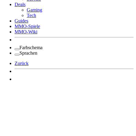
Deals
Gaming
Tech
Guides
MMO-Spiele
MMO-Wiki
Farbschema
Sprachen
Zurück
Angemeldet bleiben