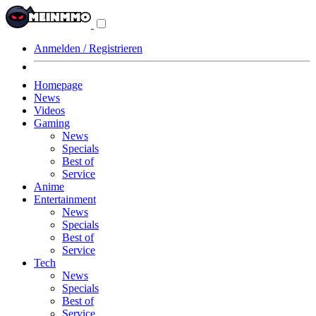
Navigationsmenü
aus-/einklappen
Anmelden / Registrieren
Homepage
News
Videos
Gaming
News
Specials
Best of
Service
Anime
Entertainment
News
Specials
Best of
Service
Tech
News
Specials
Best of
Service