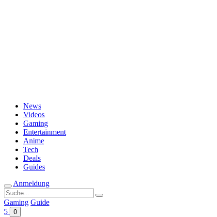
Passwort vergessen?
News
Videos
Gaming
Entertainment
Anime
Tech
Deals
Guides
Anmeldung
Suche
nach:
Gaming
Guide
5
0