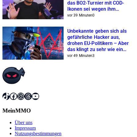
das BO2-Turnier mit COD-
Ikonen sei wegen ihm
abgesagt worden
vor 39 Minuten
0
Unbekannte geben sich als
gefährliche Hacker aus,
drohen EU-Politikern – Aber
das klingt zu sehr wie ein
Ubisoft-Klassiker
vor 49 Minuten
3
TikTok
Facebook
Instagram
Threads
YouTube
MeinMMO
Über uns
Impressum
Nutzungsbestimmungen