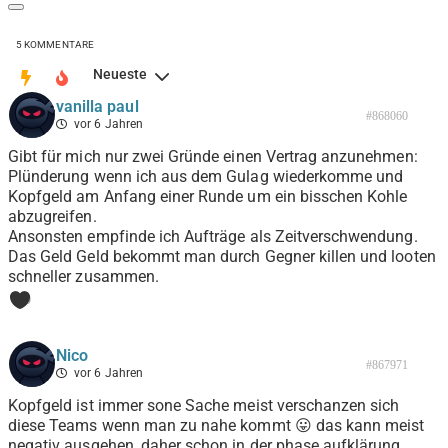
5
KOMMENTARE
Neueste
vanilla paul
#868060
vor 6 Jahren
Gibt für mich nur zwei Gründe einen Vertrag anzunehmen:
Plünderung wenn ich aus dem Gulag wiederkomme und
Kopfgeld am Anfang einer Runde um ein bisschen Kohle
abzugreifen.
Ansonsten empfinde ich Aufträge als Zeitverschwendung.
Das Geld Geld bekommt man durch Gegner killen und looten
schneller zusammen.
0
Nico
#867971
vor 6 Jahren
Kopfgeld ist immer sone Sache meist verschanzen sich
diese Teams wenn man zu nahe kommt 😛 das kann meist
negativ ausgehen, daher schon in der phase aufklärung