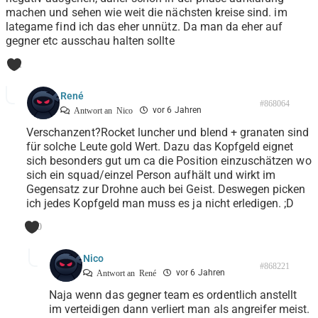
machen und sehen wie weit die nächsten kreise sind. im
lategame find ich das eher unnütz. Da man da eher auf
gegner etc ausschau halten sollte
1
René
#868064
vor 6 Jahren
Antwort an
Nico
Verschanzent?Rocket luncher und blend + granaten sind
für solche Leute gold Wert. Dazu das Kopfgeld eignet
sich besonders gut um ca die Position einzuschätzen wo
sich ein squad/einzel Person aufhält und wirkt im
Gegensatz zur Drohne auch bei Geist. Deswegen picken
ich jedes Kopfgeld man muss es ja nicht erledigen. ;D
0
Nico
#868221
vor 6 Jahren
Antwort an
René
Naja wenn das gegner team es ordentlich anstellt
im verteidigen dann verliert man als angreifer meist.