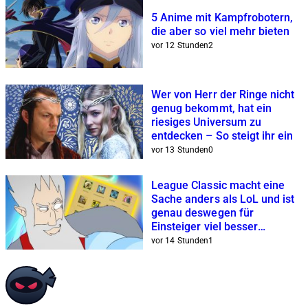
5 Anime mit Kampfrobotern,
die aber so viel mehr bieten
vor 12 Stunden
2
Wer von Herr der Ringe nicht
genug bekommt, hat ein
riesiges Universum zu
entdecken – So steigt ihr ein
vor 13 Stunden
0
League Classic macht eine
Sache anders als LoL und ist
genau deswegen für
Einsteiger viel besser
geeignet
vor 14 Stunden
1