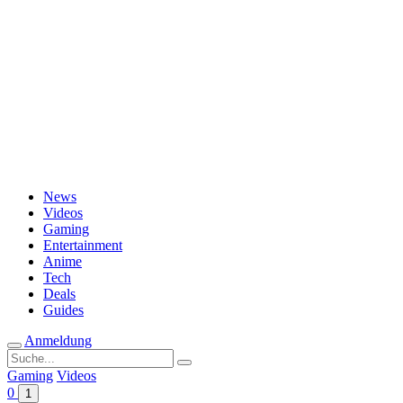
Passwort vergessen?
News
Videos
Gaming
Entertainment
Anime
Tech
Deals
Guides
Anmeldung
Suche
nach:
Gaming
Videos
0
1