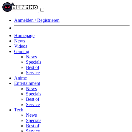
Navigationsmenü
aus-/einklappen
Anmelden / Registrieren
Homepage
News
Videos
Gaming
News
Specials
Best of
Service
Anime
Entertainment
News
Specials
Best of
Service
Tech
News
Specials
Best of
Service