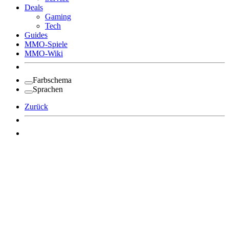
Deals
Gaming
Tech
Guides
MMO-Spiele
MMO-Wiki
Farbschema
Sprachen
Zurück
Angemeldet bleiben