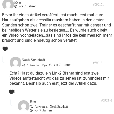
Ryu
#590151
vor 7 Jahren
Bevor ihr einen Artikel veröffentlicht macht erst mal eure
Hausaufgaben als cressilia rauskam haben in den ersten
Stunden schon zwei Trainer es geschafft nur mit gengar und
bei nebligen Wetter sie zu besiegen…. Es wurde auch direkt
ein Video hochgeladen…das sind Infos die kein mensch mehr
braucht und sind eindeutig schon veraltet
0
Noah Struthoff
#590181
vor 7 Jahren
Antwort an
Ryu
Echt? Hast du dazu ein Link? Bisher sind erst zwei
Videos aufgetaucht wo das zu sehen ist, zumindest mir
bekannt. Deshalb auch erst jetzt der Artikel dazu.
0
#590346
Ryu
Antwort an
Noah Struthoff
vor 7 Jahren