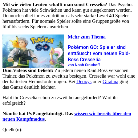
Mit wie vielen Leuten schafft man sonst Cresselia?
Das Psycho-
Pokémon hat viele Schwächen und kann gut ausgekontert werden.
Dennoch solltet ihr es zu dritt nur als sehr starke Level 40 Spieler
herausfordern. Für normale Spieler sollte eine Gruppengröße von
fünf bis sechs Spielern ausreichen.
Mehr zum Thema
Pokémon GO: Spieler sind
enttäuscht vom neuen Raid-
Boss Cresselia
von Noah Struthoff
Duo-Videos sind beliebt:
Zu jedem neuen Raid-Boss versuchen
Trainer, das Pokémon zu zweit zu besiegen. Cresselia war wohl eine
der härtesten Herausforderungen. Bei
Deoxys
oder
Giratina
ging
das Ganze deutlich leichter.
Habt ihr Cresselia schon zu zweit herausgefordert? Wart ihr
erfolgreich?
Niantic hat PvP angekündigt. Das
wissen wir bereits über den
neuen Kampfmodus
.
Quelle(n):