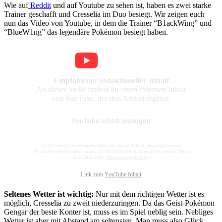
Wie auf
Reddit
und auf Youtube zu sehen ist, haben es zwei starke
Trainer geschafft und Cresselia im Duo besiegt. Wir zeigen euch
nun das Video von Youtube, in dem die Trainer “B1ackWing” und
“BlueW1ng” das legendäre Pokémon besiegt haben.
Empfohlener redaktioneller Inhalt
An dieser Stelle findest du einen externen Inhalt
von YouTube, der den Artikel ergänzt.
YouTube Inhalt anzeigen
Ich bin damit einverstanden, dass mir externe Inhalte angezeigt werden.
Personenbezogene Daten können an Drittplattformen übermittelt werden. Mehr
dazu in unserer
Datenschutzerklärung
.
Link zum
YouTube Inhalt
Seltenes Wetter ist wichtig:
Nur mit dem richtigen Wetter ist es
möglich, Cresselia zu zweit niederzuringen. Da das Geist-Pokémon
Gengar der beste Konter ist, muss es im Spiel neblig sein. Nebliges
Wetter ist aber mit Abstand am seltensten. Man muss also Glück