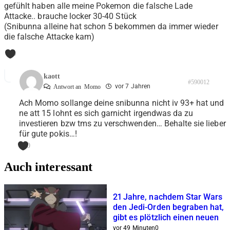
gefühlt haben alle meine Pokemon die falsche Lade
Attacke.. brauche locker 30-40 Stück
(Snibunna alleine hat schon 5 bekommen da immer wieder
die falsche Attacke kam)
0
kaott
#590012
vor 7 Jahren
Antwort an
Momo
Ach Momo sollange deine snibunna nicht iv 93+ hat und
ne att 15 lohnt es sich garnicht irgendwas da zu
investieren bzw tms zu verschwenden… Behalte sie lieber
für gute pokis…!
0
Auch interessant
21 Jahre, nachdem Star Wars
den Jedi-Orden begraben hat,
gibt es plötzlich einen neuen
vor 49 Minuten
0