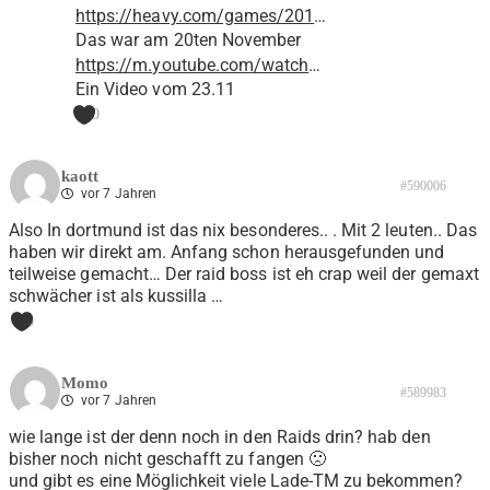
https://heavy.com/games/201
…
Das war am 20ten November
https://m.youtube.com/watch
…
Ein Video vom 23.11
0
kaott
#590006
vor 7 Jahren
Also In dortmund ist das nix besonderes.. . Mit 2 leuten.. Das
haben wir direkt am. Anfang schon herausgefunden und
teilweise gemacht… Der raid boss ist eh crap weil der gemaxt
schwächer ist als kussilla …
0
Momo
#589983
vor 7 Jahren
wie lange ist der denn noch in den Raids drin? hab den
bisher noch nicht geschafft zu fangen 🙁
und gibt es eine Möglichkeit viele Lade-TM zu bekommen?