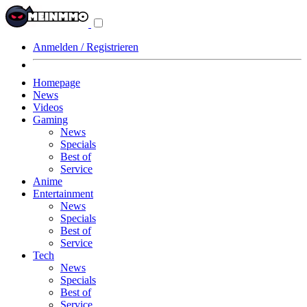
Navigationsmenü
aus-/einklappen
Anmelden / Registrieren
Homepage
News
Videos
Gaming
News
Specials
Best of
Service
Anime
Entertainment
News
Specials
Best of
Service
Tech
News
Specials
Best of
Service