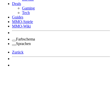
Deals
Gaming
Tech
Guides
MMO-Spiele
MMO-Wiki
Farbschema
Sprachen
Zurück
Angemeldet bleiben