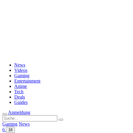
Passwort vergessen?
News
Videos
Gaming
Entertainment
Anime
Tech
Deals
Guides
Anmeldung
Suche
nach:
Gaming
News
6
18