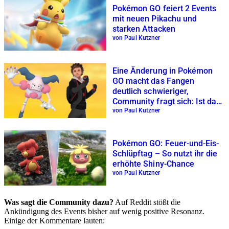
Pokémon GO feiert 2 Events
mit neuen Pikachu und
starken Attacken
von Paul Kutzner
Eine Änderung in Pokémon
GO macht das Fangen
deutlich schwieriger,
Community fragt sich: Ist das
ein Bug oder Update?
von Paul Kutzner
Pokémon GO: Feuer-und-Eis-
Schlüpftag – So nutzt ihr die
erhöhte Shiny-Chance
von Paul Kutzner
Was sagt die Community dazu?
Auf Reddit stößt die
Ankündigung des Events bisher auf wenig positive Resonanz.
Einige der Kommentare lauten: