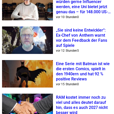
würden gerne Influencer
werden, eine Uni bietet jetzt
genau das – für 148.000 US-
Dollar
vor 10 Stunden
0
„Sie sind keine Entwickler“:
Ex-Chef von Anthem warnt
vor dem Feedback der Fans
auf Spiele
vor 12 Stunden
5
Eine Serie mit Batman ist wie
die ersten Comics, spielt in
den 1940ern und hat 92 %
positive Reviews
vor 15 Stunden
0
RAM kostet immer noch zu
viel und alles deutet darauf
hin, dass es auch 2027 nicht
besser wird