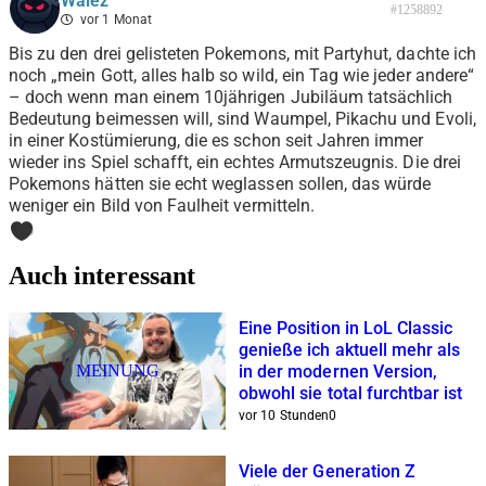
Walez
#1258892
vor 1 Monat
Bis zu den drei gelisteten Pokemons, mit Partyhut, dachte ich
noch „mein Gott, alles halb so wild, ein Tag wie jeder andere“
– doch wenn man einem 10jährigen Jubiläum tatsächlich
Bedeutung beimessen will, sind Waumpel, Pikachu und Evoli,
in einer Kostümierung, die es schon seit Jahren immer
wieder ins Spiel schafft, ein echtes Armutszeugnis. Die drei
Pokemons hätten sie echt weglassen sollen, das würde
weniger ein Bild von Faulheit vermitteln.
0
Auch interessant
Eine Position in LoL Classic
genieße ich aktuell mehr als
MEINUNG
in der modernen Version,
obwohl sie total furchtbar ist
vor 10 Stunden
0
Viele der Generation Z