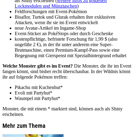
als Shiny erscheinen (
weitere Infos zu goldenen
Lockmodulen und Münztaschen
)
Feldforschungen mit Event-Pokémon
Bisaflor, Turtok und Glurak erhalten ihre exklusiven
Attacken, wenn ihr sie im Event entwickelt
neue Avatar-Artikel im Ingame-Shop
Event-Sticker an PokéStops oder durch Geschenke
kostenpflichtige, befristete Forschung für 1,99 $ (also
ungefähr 2 €), in der ihr unter anderem eine Super-
Brutmaschine, einen Premium-Kampf-Pass sowie eine
Begegnung mit Gierspenst mit Spezialhintergrund erhaltet
Welche Monster gibt es im Event?
Die Monster, die ihr im Event
fangen könnt, sind bisher recht überschaubar. In der Wildnis könnt
ihr auf folgende Pokémon treffen:
Pikachu mit Kuchenhut*
Evoli mit Partyhut*
Waumpel mit Partyhut*
Monster, die mit einem * markiert sind, können auch als Shiny
erscheinen.
Mehr zum Thema