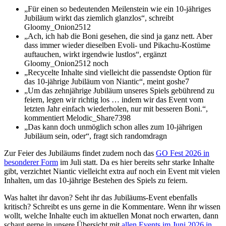
„Für einen so bedeutenden Meilenstein wie ein 10-jähriges
Jubiläum wirkt das ziemlich glanzlos“, schreibt
Gloomy_Onion2512
„Ach, ich hab die Boni gesehen, die sind ja ganz nett. Aber
dass immer wieder dieselben Evoli- und Pikachu-Kostüme
auftauchen, wirkt irgendwie lustlos“, ergänzt
Gloomy_Onion2512 noch
„Recycelte Inhalte sind vielleicht die passendste Option für
das 10-jährige Jubiläum von Niantic“, meint goshe7
„Um das zehnjährige Jubiläum unseres Spiels gebührend zu
feiern, legen wir richtig los … indem wir das Event vom
letzten Jahr einfach wiederholen, nur mit besseren Boni.“,
kommentiert Melodic_Share7398
„Das kann doch unmöglich schon alles zum 10-jährigen
Jubiläum sein, oder“, fragt sich randomdragn
Zur Feier des Jubiläums findet zudem noch das
GO Fest 2026 in
besonderer Form
im Juli statt. Da es hier bereits sehr starke Inhalte
gibt, verzichtet Niantic vielleicht extra auf noch ein Event mit vielen
Inhalten, um das 10-jährige Bestehen des Spiels zu feiern.
Was haltet ihr davon? Seht ihr das Jubiläums-Event ebenfalls
kritisch? Schreibt es uns gerne in die Kommentare. Wenn ihr wissen
wollt, welche Inhalte euch im aktuellen Monat noch erwarten, dann
schaut gerne in unsere Übersicht mit
allen Events im Juni 2026 in