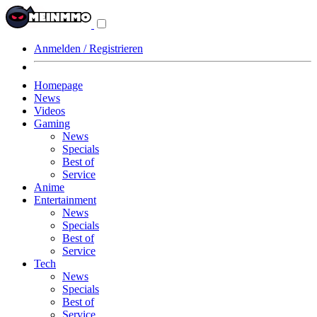
Navigationsmenü
aus-/einklappen
Anmelden / Registrieren
Homepage
News
Videos
Gaming
News
Specials
Best of
Service
Anime
Entertainment
News
Specials
Best of
Service
Tech
News
Specials
Best of
Service