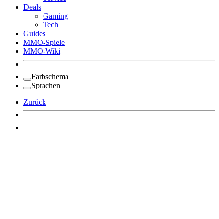
Deals
Gaming
Tech
Guides
MMO-Spiele
MMO-Wiki
Farbschema
Sprachen
Zurück
Angemeldet bleiben