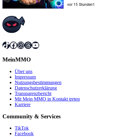
vor 15 Stunden
1
TikTok
Facebook
Instagram
Threads
YouTube
MeinMMO
Über uns
Impressum
Nutzungsbestimmungen
Datenschutzerklärung
Transparenzbericht
Mit Mein MMO in Kontakt treten
Karriere
Community & Services
TikTok
Facebook