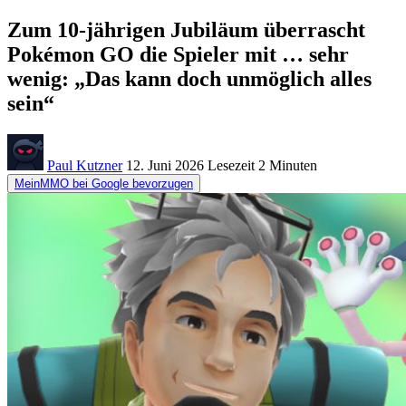
Zum 10-jährigen Jubiläum überrascht
Pokémon GO die Spieler mit … sehr
wenig: „Das kann doch unmöglich alles
sein“
Paul Kutzner
12. Juni 2026
Lesezeit
2 Minuten
MeinMMO bei Google bevorzugen