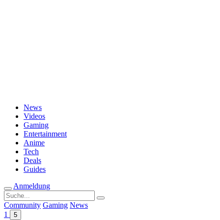
Passwort vergessen?
News
Videos
Gaming
Entertainment
Anime
Tech
Deals
Guides
Anmeldung
Suche
nach:
Community
Gaming
News
1
5