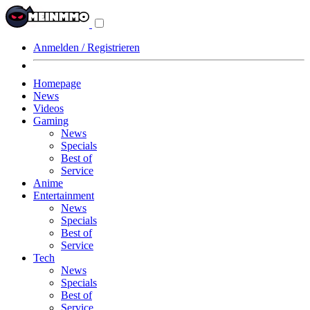
Navigationsmenü
aus-/einklappen
Anmelden / Registrieren
Homepage
News
Videos
Gaming
News
Specials
Best of
Service
Anime
Entertainment
News
Specials
Best of
Service
Tech
News
Specials
Best of
Service