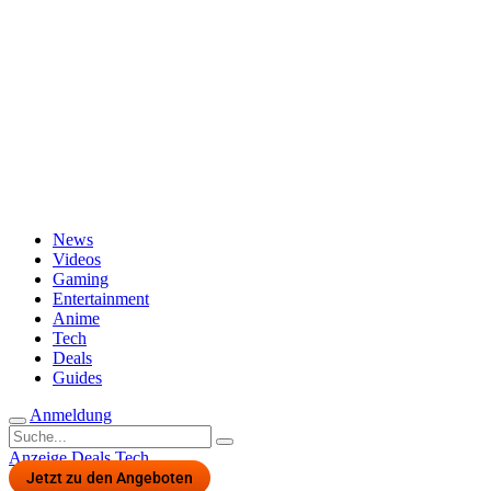
Passwort vergessen?
News
Videos
Gaming
Entertainment
Anime
Tech
Deals
Guides
Anmeldung
Suche
nach:
Anzeige
Deals
Tech
Jetzt zu den Angeboten