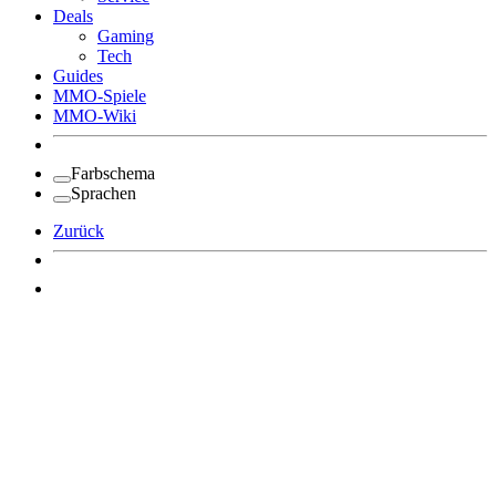
Deals
Gaming
Tech
Guides
MMO-Spiele
MMO-Wiki
Farbschema
Sprachen
Zurück
Angemeldet bleiben