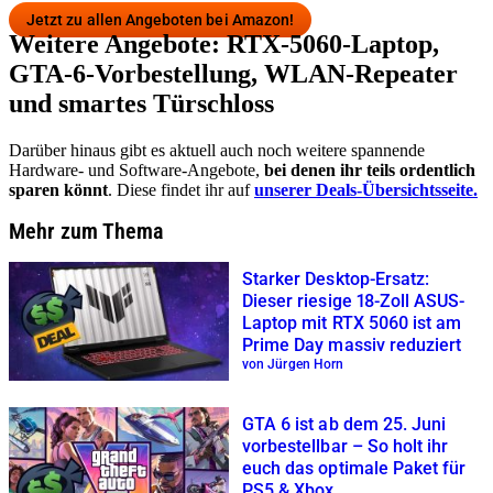
Jetzt zu allen Angeboten bei Amazon!
Weitere Angebote: RTX-5060-Laptop,
GTA-6-Vorbestellung, WLAN-Repeater
und smartes Türschloss
Darüber hinaus gibt es aktuell auch noch weitere spannende
Hardware- und Software-Angebote,
bei denen ihr teils ordentlich
sparen könnt
. Diese findet ihr auf
unserer Deals-Übersichtsseite.
Mehr zum Thema
Starker Desktop-Ersatz:
Dieser riesige 18-Zoll ASUS-
Laptop mit RTX 5060 ist am
Prime Day massiv reduziert
von Jürgen Horn
GTA 6 ist ab dem 25. Juni
vorbestellbar – So holt ihr
euch das optimale Paket für
PS5 & Xbox