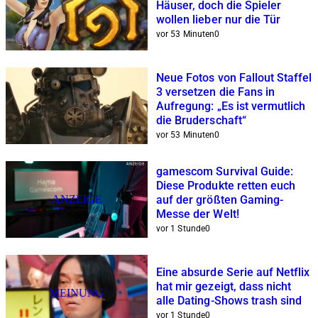
Häuser, doch die Spieler
wollen lieber nur die Tür
vor 53 Minuten
0
Neue Fotos von Fallout Staffel
3 versetzen die Fans in
Aufregung: „Es ist vermutlich
die Bruderschaft“
vor 53 Minuten
0
gamescom Survival Guide:
Diese Produkte retten euch
ANZEIGE
auf der größten Gaming-
Messe der Welt!
vor 1 Stunde
0
Eine absurde Serie auf Netflix
hat mir gezeigt, dass nicht
MEINUNG
alle Dating-Shows trash sind
vor 1 Stunde
0