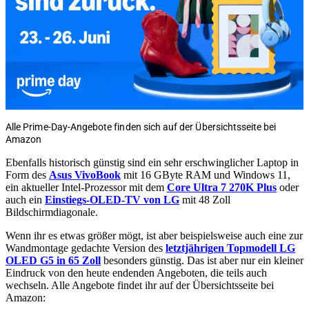
Alle Prime-Day-Angebote finden sich auf der Übersichtsseite bei
Amazon
Ebenfalls historisch günstig sind ein sehr erschwinglicher Laptop in
Form des
Asus VivoBook
mit 16 GByte RAM und Windows 11,
ein aktueller Intel-Prozessor mit dem
Core Ultra 7 270K Plus
oder
auch ein
Einstiegs-OLED-TV von LG
mit 48 Zoll
Bildschirmdiagonale.
Wenn ihr es etwas größer mögt, ist aber beispielsweise auch eine zur
Wandmontage gedachte Version des
letztjährigen Topmodell LG
OLED G5 in 65 Zoll
besonders günstig. Das ist aber nur ein kleiner
Eindruck von den heute endenden Angeboten, die teils auch
wechseln. Alle Angebote findet ihr auf der Übersichtsseite bei
Amazon: