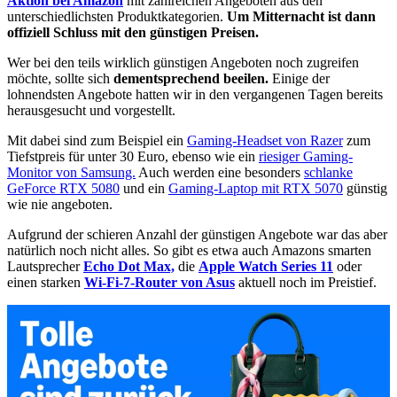
Aktion bei Amazon
mit zahlreichen Angeboten aus den
unterschiedlichsten Produktkategorien.
Um Mitternacht ist dann
offiziell Schluss mit den günstigen Preisen.
Wer bei den teils wirklich günstigen Angeboten noch zugreifen
möchte, sollte sich
dementsprechend beeilen.
Einige der
lohnendsten Angebote hatten wir in den vergangenen Tagen bereits
herausgesucht und vorgestellt.
Mit dabei sind zum Beispiel ein
Gaming-Headset von Razer
zum
Tiefstpreis für unter 30 Euro, ebenso wie ein
riesiger Gaming-
Monitor von Samsung.
Auch werden eine besonders
schlanke
GeForce RTX 5080
und ein
Gaming-Laptop mit RTX 5070
günstig
wie nie angeboten.
Aufgrund der schieren Anzahl der günstigen Angebote war das aber
natürlich noch nicht alles. So gibt es etwa auch Amazons smarten
Lautsprecher
Echo Dot Max,
die
Apple Watch Series 11
oder
einen starken
Wi-Fi-7-Router von Asus
aktuell noch im Preistief.