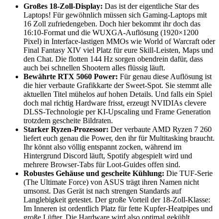
Großes 18-Zoll-Display:
Das ist der eigentliche Star des
Laptops! Für gewöhnlich müssen sich Gaming-Laptops mit
16 Zoll zufriedengeben. Doch hier bekommt ihr doch das
16:10-Format und die WUXGA-Auflösung (1920×1200
Pixel) in Interface-lastigen MMOs wie World of Warcraft oder
Final Fantasy XIV viel Platz für eure Skill-Leisten, Maps und
den Chat. Die flotten 144 Hz sorgen obendrein dafür, dass
auch bei schnellen Shootern alles flüssig läuft.
Bewährte RTX 5060 Power:
Für genau diese Auflösung ist
die hier verbaute Grafikkarte der Sweet-Spot. Sie stemmt alle
aktuellen Titel mühelos auf hohen Details. Und falls ein Spiel
doch mal richtig Hardware frisst, erzeugt NVIDIAs clevere
DLSS-Technologie per KI-Upscaling und Frame Generation
trotzdem gescheite Bildraten.
Starker Ryzen-Prozessor:
Der verbaute AMD Ryzen 7 260
liefert euch genau die Power, den ihr für Multitasking braucht.
Ihr könnt also völlig entspannt zocken, während im
Hintergrund Discord läuft, Spotify abgespielt wird und
mehrere Browser-Tabs für Loot-Guides offen sind.
Robustes Gehäuse und gescheite Kühlung:
Die TUF-Serie
(The Ultimate Force) von ASUS trägt ihren Namen nicht
umsonst. Das Gerät ist nach strengen Standards auf
Langlebigkeit getestet. Der große Vorteil der 18-Zoll-Klasse:
Im Inneren ist ordentlich Platz für fette Kupfer-Heatpipes und
große Lüfter. Die Hardware wird also optimal gekühlt.