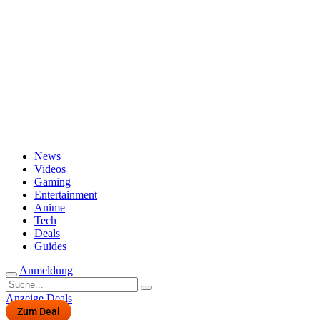
Passwort vergessen?
News
Videos
Gaming
Entertainment
Anime
Tech
Deals
Guides
Anmeldung
Suche
nach:
Anzeige
Deals
Zum Deal