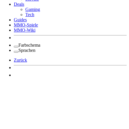
Deals
Gaming
Tech
Guides
MMO-Spiele
MMO-Wiki
Farbschema
Sprachen
Zurück
Angemeldet bleiben