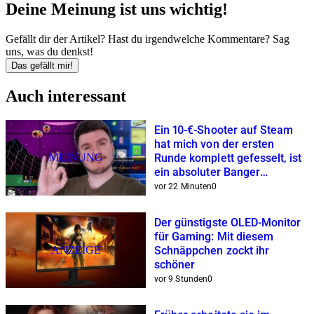
Deine Meinung ist uns wichtig!
Gefällt dir der Artikel? Hast du irgendwelche Kommentare? Sag
uns, was du denkst!
Das gefällt mir!
Auch interessant
Ein 10-€-Shooter auf Steam
hat mich von der ersten
MEINUNG
Runde komplett gefesselt, ist
ein absoluter Banger
mit Dopaminrausch-Garantie
vor 22 Minuten
0
Der günstigste OLED-Monitor
für Gaming: Mit diesem
ANZEIGE
Schnäppchen zockt ihr
schöner
vor 9 Stunden
0