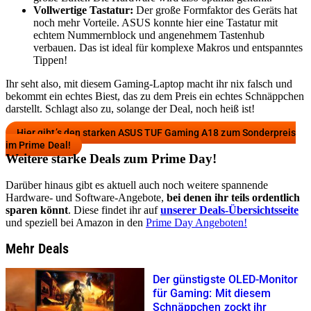
Vollwertige Tastatur:
Der große Formfaktor des Geräts hat
noch mehr Vorteile. ASUS konnte hier eine Tastatur mit
echtem Nummernblock und angenehmem Tastenhub
verbauen. Das ist ideal für komplexe Makros und entspanntes
Tippen!
Ihr seht also, mit diesem Gaming-Laptop macht ihr nix falsch und
bekommt ein echtes Biest, das zu dem Preis ein echtes Schnäppchen
darstellt. Schlagt also zu, solange der Deal, noch heiß ist!
Hier gibt’s den starken ASUS TUF Gaming A18 zum Sonderpreis
im Prime Deal!
Weitere starke Deals zum Prime Day!
Darüber hinaus gibt es aktuell auch noch weitere spannende
Hardware- und Software-Angebote,
bei denen ihr teils ordentlich
sparen könnt
. Diese findet ihr auf
unserer Deals-Übersichtsseite
und speziell bei Amazon in den
Prime Day Angeboten!
Mehr Deals
Der günstigste OLED-Monitor
für Gaming: Mit diesem
Schnäppchen zockt ihr