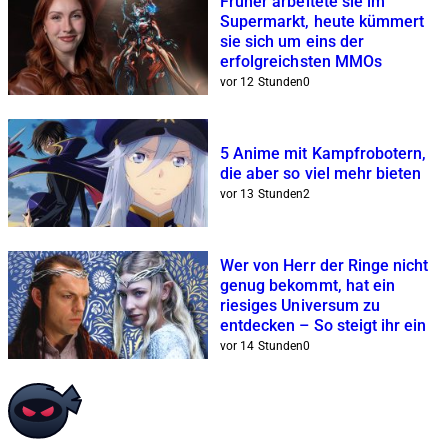
Früher arbeitete sie im
Supermarkt, heute kümmert
sie sich um eins der
erfolgreichsten MMOs
vor 12 Stunden
0
5 Anime mit Kampfrobotern,
die aber so viel mehr bieten
vor 13 Stunden
2
Wer von Herr der Ringe nicht
genug bekommt, hat ein
riesiges Universum zu
entdecken – So steigt ihr ein
vor 14 Stunden
0