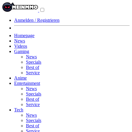
Navigationsmenü
aus-/einklappen
Anmelden / Registrieren
Homepage
News
Videos
Gaming
News
Specials
Best of
Service
Anime
Entertainment
News
Specials
Best of
Service
Tech
News
Specials
Best of
Service