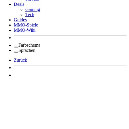
Deals
Gaming
Tech
Guides
MMO-Spiele
MMO-Wiki
Farbschema
Sprachen
Zurück
Angemeldet bleiben