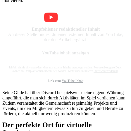
motivieren.
Empfohlener redaktioneller Inhalt
An dieser Stelle findest du einen externen Inhalt von YouTube,
der den Artikel ergänzt.
YouTube Inhalt anzeigen
Ich bin damit einverstanden, dass mir externe Inhalte angezeigt werden. Personenbezogene Daten
können an Drittplattformen übermittelt werden. Mehr dazu in unserer
Datenschutzerklärung
.
Link zum
YouTube Inhalt
Seine Gilde hat über Discord beispielsweise eine eigene Währung
eingeführt, die man sich durch Aktivitäten im Spiel verdienen kann.
Zudem veranstaltet die Gemeinschaft regelmäßig Projekte und
Events, um den Mitgliedern etwas zu tun zu geben und Berufe zu
fördern, die aktuell nur wenig produzieren können.
Der perfekte Ort für virtuelle