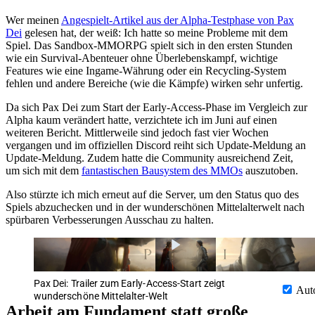
Wer meinen
Angespielt-Artikel aus der Alpha-Testphase von Pax
Dei
gelesen hat, der weiß: Ich hatte so meine Probleme mit dem
Spiel. Das Sandbox-MMORPG spielt sich in den ersten Stunden
wie ein Survival-Abenteuer ohne Überlebenskampf, wichtige
Features wie eine Ingame-Währung oder ein Recycling-System
fehlen und andere Bereiche (wie die Kämpfe) wirken sehr unfertig.
Da sich Pax Dei zum Start der Early-Access-Phase im Vergleich zur
Alpha kaum verändert hatte, verzichtete ich im Juni auf einen
weiteren Bericht. Mittlerweile sind jedoch fast vier Wochen
vergangen und im offiziellen Discord reiht sich Update-Meldung an
Update-Meldung. Zudem hatte die Community ausreichend Zeit,
um sich mit dem
fantastischen Bausystem des MMOs
auszutoben.
Also stürzte ich mich erneut auf die Server, um den Status quo des
Spiels abzuchecken und in der wunderschönen Mittelalterwelt nach
spürbaren Verbesserungen Ausschau zu halten.
Pax Dei: Trailer zum Early-Access-Start zeigt
Aut
wunderschöne Mittelalter-Welt
Arbeit am Fundament statt große