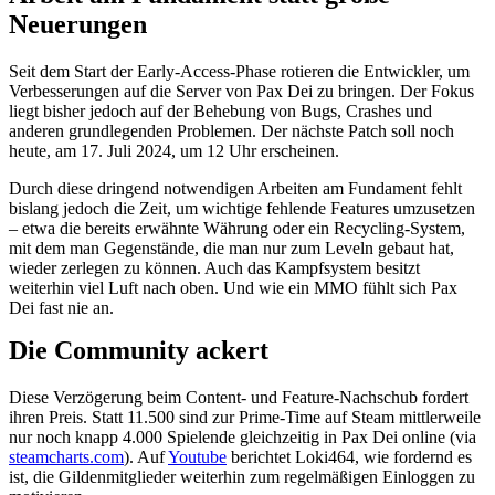
Neuerungen
Seit dem Start der Early-Access-Phase rotieren die Entwickler, um
Verbesserungen auf die Server von Pax Dei zu bringen. Der Fokus
liegt bisher jedoch auf der Behebung von Bugs, Crashes und
anderen grundlegenden Problemen. Der nächste Patch soll noch
heute, am 17. Juli 2024, um 12 Uhr erscheinen.
Durch diese dringend notwendigen Arbeiten am Fundament fehlt
bislang jedoch die Zeit, um wichtige fehlende Features umzusetzen
– etwa die bereits erwähnte Währung oder ein Recycling-System,
mit dem man Gegenstände, die man nur zum Leveln gebaut hat,
wieder zerlegen zu können. Auch das Kampfsystem besitzt
weiterhin viel Luft nach oben. Und wie ein MMO fühlt sich Pax
Dei fast nie an.
Die Community ackert
Diese Verzögerung beim Content- und Feature-Nachschub fordert
ihren Preis. Statt 11.500 sind zur Prime-Time auf Steam mittlerweile
nur noch knapp 4.000 Spielende gleichzeitig in Pax Dei online (via
steamcharts.com
). Auf
Youtube
berichtet Loki464, wie fordernd es
ist, die Gildenmitglieder weiterhin zum regelmäßigen Einloggen zu