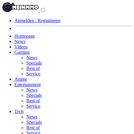
Navigationsmenü
aus-/einklappen
Anmelden / Registrieren
Homepage
News
Videos
Gaming
News
Specials
Best of
Service
Anime
Entertainment
News
Specials
Best of
Service
Tech
News
Specials
Best of
Service