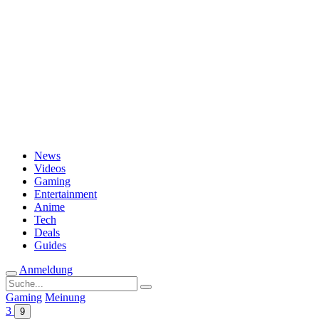
Passwort vergessen?
News
Videos
Gaming
Entertainment
Anime
Tech
Deals
Guides
Anmeldung
Suche
nach:
Gaming
Meinung
3
9