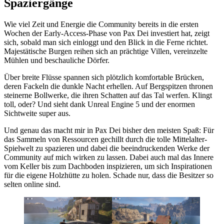
Spaziergänge
Wie viel Zeit und Energie die Community bereits in die ersten
Wochen der Early-Access-Phase von Pax Dei investiert hat, zeigt
sich, sobald man sich einloggt und den Blick in die Ferne richtet.
Majestätische Burgen reihen sich an prächtige Villen, vereinzelte
Mühlen und beschauliche Dörfer.
Über breite Flüsse spannen sich plötzlich komfortable Brücken,
deren Fackeln die dunkle Nacht erhellen. Auf Bergspitzen thronen
steinerne Bollwerke, die ihren Schatten auf das Tal werfen. Klingt
toll, oder? Und sieht dank Unreal Engine 5 und der enormen
Sichtweite super aus.
Und genau das macht mir in Pax Dei bisher den meisten Spaß: Für
das Sammeln von Ressourcen gechillt durch die tolle Mittelalter-
Spielwelt zu spazieren und dabei die beeindruckenden Werke der
Community auf mich wirken zu lassen. Dabei auch mal das Innere
vom Keller bis zum Dachboden inspizieren, um sich Inspirationen
für die eigene Holzhütte zu holen. Schade nur, dass die Besitzer so
selten online sind.