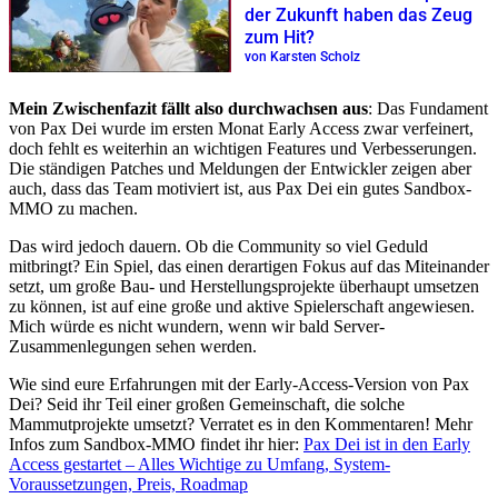
der Zukunft haben das Zeug
zum Hit?
von Karsten Scholz
Mein Zwischenfazit fällt also durchwachsen aus
: Das Fundament
von Pax Dei wurde im ersten Monat Early Access zwar verfeinert,
doch fehlt es weiterhin an wichtigen Features und Verbesserungen.
Die ständigen Patches und Meldungen der Entwickler zeigen aber
auch, dass das Team motiviert ist, aus Pax Dei ein gutes Sandbox-
MMO zu machen.
Das wird jedoch dauern. Ob die Community so viel Geduld
mitbringt? Ein Spiel, das einen derartigen Fokus auf das Miteinander
setzt, um große Bau- und Herstellungsprojekte überhaupt umsetzen
zu können, ist auf eine große und aktive Spielerschaft angewiesen.
Mich würde es nicht wundern, wenn wir bald Server-
Zusammenlegungen sehen werden.
Wie sind eure Erfahrungen mit der Early-Access-Version von Pax
Dei? Seid ihr Teil einer großen Gemeinschaft, die solche
Mammutprojekte umsetzt? Verratet es in den Kommentaren! Mehr
Infos zum Sandbox-MMO findet ihr hier:
Pax Dei ist in den Early
Access gestartet – Alles Wichtige zu Umfang, System-
Voraussetzungen, Preis, Roadmap