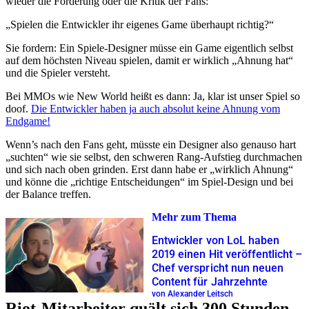
wieder die Forderung oder die Kritik der Fans:
„Spielen die Entwickler ihr eigenes Game überhaupt richtig?“
Sie fordern: Ein Spiele-Designer müsse ein Game eigentlich selbst
auf dem höchsten Niveau spielen, damit er wirklich „Ahnung hat“
und die Spieler versteht.
Bei MMOs wie New World heißt es dann: Ja, klar ist unser Spiel so
doof.
Die Entwickler haben ja auch absolut keine Ahnung vom
Endgame!
Wenn’s nach den Fans geht, müsste ein Designer also genauso hart
„suchten“ wie sie selbst, den schweren Rang-Aufstieg durchmachen
und sich nach oben grinden. Erst dann habe er „wirklich Ahnung“
und könne die „richtige Entscheidungen“ im Spiel-Design und bei
der Balance treffen.
Mehr zum Thema
Entwickler von LoL haben
2019 einen Hit veröffentlicht –
Chef verspricht nun neuen
Content für Jahrzehnte
von Alexander Leitsch
Riot-Mitarbeiter quält sich 300 Stunden