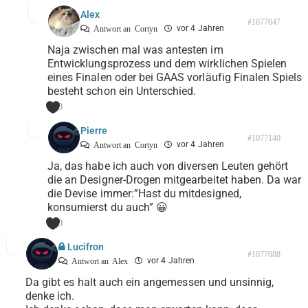
Alex
#1077047
vor 4 Jahren
Antwort an
Cortyn
Naja zwischen mal was antesten im
Entwicklungsprozess und dem wirklichen Spielen
eines Finalen oder bei GAAS vorläufig Finalen Spiels
besteht schon ein Unterschied.
0
Pierre
#1077140
vor 4 Jahren
Antwort an
Cortyn
Ja, das habe ich auch von diversen Leuten gehört
die an Designer-Drogen mitgearbeitet haben. Da war
die Devise immer:”Hast du mitdesigned,
konsumierst du auch” 😀
0
Lucifron
#1077088
vor 4 Jahren
Antwort an
Alex
Da gibt es halt auch ein angemessen und unsinnig,
denke ich.