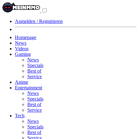
Navigationsmenü
aus-/einklappen
Anmelden / Registrieren
Homepage
News
Videos
Gaming
News
Specials
Best of
Service
Anime
Entertainment
News
Specials
Best of
Service
Tech
News
Specials
Best of
Service