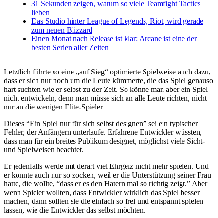
31 Sekunden zeigen, warum so viele Teamfight Tactics
lieben
Das Studio hinter League of Legends, Riot, wird gerade
zum neuen Blizzard
Einen Monat nach Release ist klar: Arcane ist eine der
besten Serien aller Zeiten
Letztlich führte so eine „auf Sieg“ optimierte Spielweise auch dazu,
dass er sich nur noch um die Leute kümmerte, die das Spiel genauso
hart suchten wie er selbst zu der Zeit. So könne man aber ein Spiel
nicht entwickeln, denn man müsse sich an alle Leute richten, nicht
nur an die wenigen Elite-Spieler.
Dieses “Ein Spiel nur für sich selbst designen” sei ein typischer
Fehler, der Anfängern unterlaufe. Erfahrene Entwickler wüssten,
dass man für ein breites Publikum designet, möglichst viele Sicht-
und Spielweisen beachtet.
Er jedenfalls werde mit derart viel Ehrgeiz nicht mehr spielen. Und
er konnte auch nur so zocken, weil er die Unterstützung seiner Frau
hatte, die wollte, “dass er es den Hatern mal so richtig zeigt.” Aber
wenn Spieler wollten, dass Entwickler wirklich das Spiel besser
machen, dann sollten sie die einfach so frei und entspannt spielen
lassen, wie die Entwickler das selbst möchten.