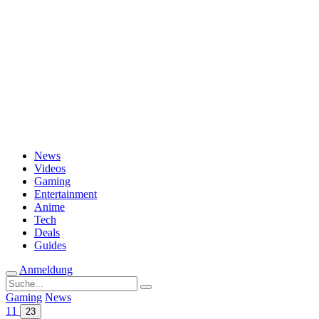
Passwort vergessen?
News
Videos
Gaming
Entertainment
Anime
Tech
Deals
Guides
Anmeldung
Suche
nach:
Gaming
News
11
23