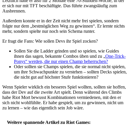
Letztlich hatte er also für 2 Monate eine 70-Stunden-Woche, in der
er sich nur mit TFT beschäftigte. Das führte zwangsläufig zum
Ausbrennen.
Außerdem konnte er in der Zeit nicht mehr frei spielen, sondern
folgte nur dem „bestmöglichen Weg zu gewinnen“. Er lernte nichts
mehr, sondern spielte nur noch sein Schema runter.
Er fragt die Fans: Wie sollen Devs ihr Spiel zocken?
Sollen Sie die Ladder grinden und so spielen, wie Guides
ihnen das sagen, bekannte Combos üben und zu „
One-Trick-
Ponys“ werden, die nur einen Champ beherrschen?
Oder sollten sie Champs spielen, die sie normal nicht spielen,
um ihre Schwachpunkte zu verstehen – sollten Decks spielen,
die nicht gut auf höchster Stufe funktionieren?
Wenn Spieler wirklich ein besseres Spiel wollten, sollten sie hoffen,
dass der Dev auf die zweite Art spielt. Denn während des Climbs
habe Riot Mort bewusst Kombinationen vermiedenen, mit den er
sich nicht wohlfühlte. Er habe gespielt, um zu gewinnen, nicht um
zu lernen – wie das eigentlich sein Job wäre.
Weitere spannende Artikel zu Riot Games: