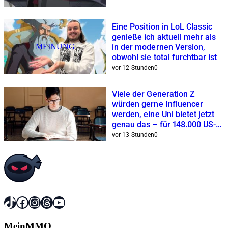
Eine Position in LoL Classic
genieße ich aktuell mehr als
MEINUNG
in der modernen Version,
obwohl sie total furchtbar ist
vor 12 Stunden
0
Viele der Generation Z
würden gerne Influencer
werden, eine Uni bietet jetzt
genau das – für 148.000 US-
Dollar
vor 13 Stunden
0
TikTok
Facebook
Instagram
Threads
YouTube
MeinMMO