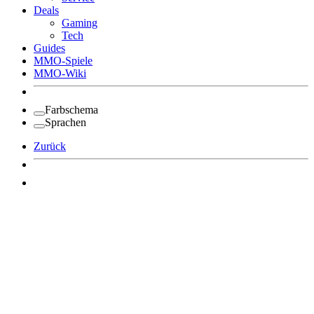
Deals
Gaming
Tech
Guides
MMO-Spiele
MMO-Wiki
Farbschema
Sprachen
Zurück
Angemeldet bleiben