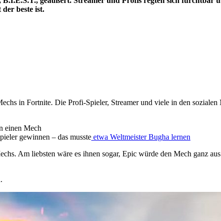
B.I.E.S.T., geäußert. Streamer und Profis regten sich furchtbar üb
der beste ist.
echs in Fortnite. Die Profi-Spieler, Streamer und viele in den soziale
en einen Mech
pieler gewinnen – das musste
etwa Weltmeister Bugha lernen
 Mechs. Am liebsten wäre es ihnen sogar, Epic würde den Mech ganz au
.