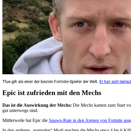
Tfue gilt als einer der besten Fortnite-Spieler der Welt.
Er hat sich tieri
Epic ist zufrieden mit den Mechs
Das ist die Auswirkung der Mechs:
Die Mechs kamen zum Start von 
gut unterwegs sind.
Mittlerweile hat Epic die
Spawn-Rate in den Arenen von Fortnite ang
In den anderen „normalen“ Modi machen die Mechs etwa 4 bis 6 Kills