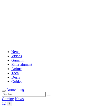
Passwort vergessen?
News
Videos
Gaming
Entertainment
Anime
Tech
Deals
Guides
Anmeldung
Suche
nach:
Gaming
News
12
7