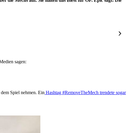
er die Mechs auf. Sie halten das Biest für OP. Epic sagt: Die
n Medien sagen:
s dem Spiel nehmen. Ein
Hashtag #RemoveTheMech trendete sogar