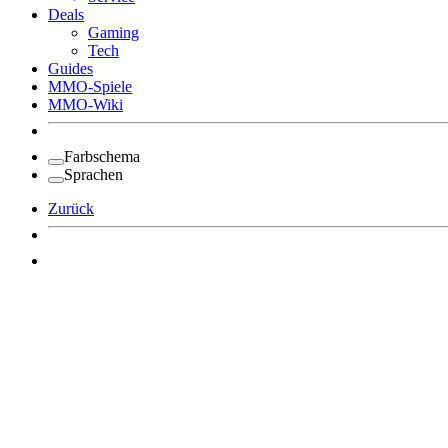
Deals
Gaming
Tech
Guides
MMO-Spiele
MMO-Wiki
Farbschema
Sprachen
Zurück
Angemeldet bleiben