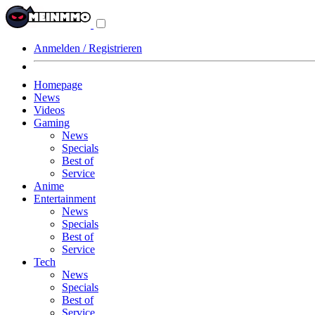
Navigationsmenü
aus-/einklappen
Anmelden / Registrieren
Homepage
News
Videos
Gaming
News
Specials
Best of
Service
Anime
Entertainment
News
Specials
Best of
Service
Tech
News
Specials
Best of
Service