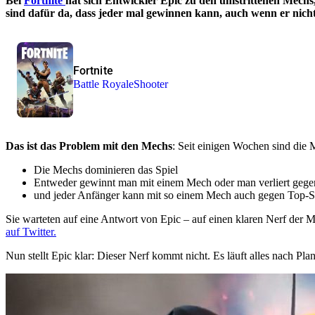
Bei
Fortnite
hat sich Entwickler Epic zu den umstrittenen Mechs, 
sind dafür da, dass jeder mal gewinnen kann, auch wenn er nicht 
Fortnite
Battle Royale
Shooter
Das ist das Problem mit den Mechs
: Seit einigen Wochen sind die M
Die Mechs dominieren das Spiel
Entweder gewinnt man mit einem Mech oder man verliert geg
und jeder Anfänger kann mit so einem Mech auch gegen Top-S
Sie warteten auf eine Antwort von Epic – auf einen klaren Nerf der
auf Twitter.
Nun stellt Epic klar: Dieser Nerf kommt nicht. Es läuft alles nach Plan