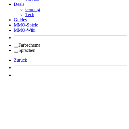
Deals
Gaming
Tech
Guides
MMO-Spiele
MMO-Wiki
Farbschema
Sprachen
Zurück
Angemeldet bleiben