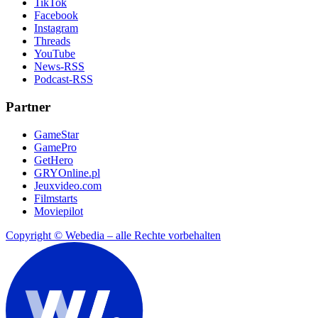
TikTok
Facebook
Instagram
Threads
YouTube
News-RSS
Podcast-RSS
Partner
GameStar
GamePro
GetHero
GRYOnline.pl
Jeuxvideo.com
Filmstarts
Moviepilot
Copyright © Webedia – alle Rechte vorbehalten