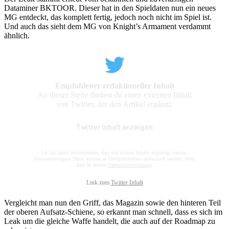
Dataminer BKTOOR. Dieser hat in den Spieldaten nun ein neues
MG entdeckt, das komplett fertig, jedoch noch nicht im Spiel ist.
Und auch das sieht dem MG von Knight’s Armament verdammt
ähnlich.
Empfohlener redaktioneller Inhalt
An dieser Stelle findest du einen externen Inhalt
von Twitter, der den Artikel ergänzt.
Twitter Inhalt anzeigen
Ich bin damit einverstanden, dass mir externe Inhalte angezeigt werden.
Personenbezogene Daten können an Drittplattformen übermittelt werden. Mehr
dazu in unserer
Datenschutzerklärung
.
Link zum
Twitter Inhalt
Vergleicht man nun den Griff, das Magazin sowie den hinteren Teil
der oberen Aufsatz-Schiene, so erkannt man schnell, dass es sich im
Leak um die gleiche Waffe handelt, die auch auf der Roadmap zu