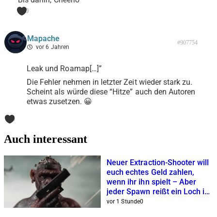
0
Mapache
#907754
vor 6 Jahren
Leak und Roamap[…]”
Die Fehler nehmen in letzter Zeit wieder stark zu.
Scheint als würde diese “Hitze” auch den Autoren
etwas zusetzen. 😀
0
Auch interessant
Neuer Extraction-Shooter will
euch echtes Geld zahlen,
wenn ihr ihn spielt – Aber
jeder Spawn reißt ein Loch in
eure Geldbörse
vor 1 Stunde
0