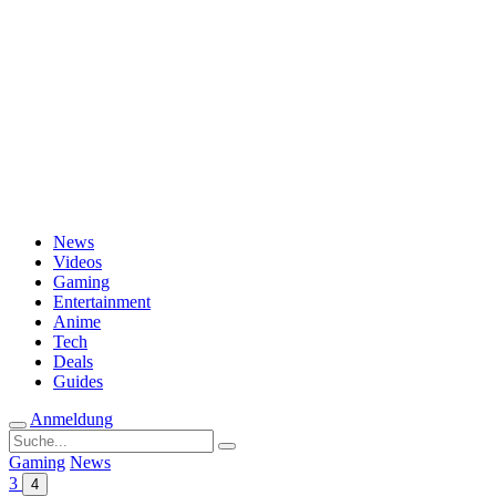
Passwort vergessen?
News
Videos
Gaming
Entertainment
Anime
Tech
Deals
Guides
Anmeldung
Suche
nach:
Gaming
News
3
4