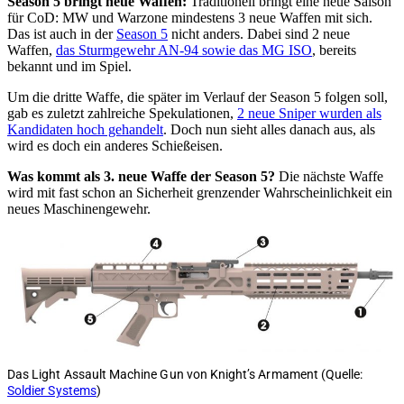
Season 5 bringt neue Waffen:
Traditionell bringt eine neue Saison
für CoD: MW und Warzone mindestens 3 neue Waffen mit sich.
Das ist auch in der
Season 5
nicht anders. Dabei sind 2 neue
Waffen,
das Sturmgewehr AN-94 sowie das MG ISO
, bereits
bekannt und im Spiel.
Um die dritte Waffe, die später im Verlauf der Season 5 folgen soll,
gab es zuletzt zahlreiche Spekulationen,
2 neue Sniper wurden als
Kandidaten hoch gehandelt
. Doch nun sieht alles danach aus, als
wird es doch ein anderes Schießeisen.
Was kommt als 3. neue Waffe der Season 5?
Die nächste Waffe
wird mit fast schon an Sicherheit grenzender Wahrscheinlichkeit ein
neues Maschinengewehr.
Das Light Assault Machine Gun von Knight’s Armament (Quelle:
Soldier Systems
)