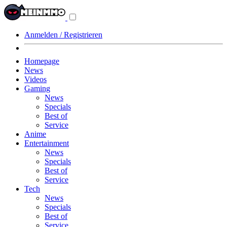
Navigationsmenü
aus-/einklappen
Anmelden / Registrieren
Homepage
News
Videos
Gaming
News
Specials
Best of
Service
Anime
Entertainment
News
Specials
Best of
Service
Tech
News
Specials
Best of
Service