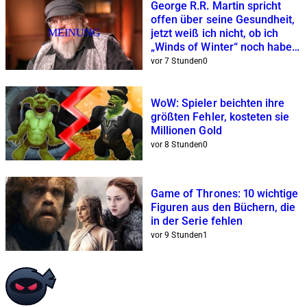
George R.R. Martin spricht
offen über seine Gesundheit,
MEINUNG
jetzt weiß ich nicht, ob ich
„Winds of Winter“ noch haben
will
vor 7 Stunden
0
WoW: Spieler beichten ihre
größten Fehler, kosteten sie
Millionen Gold
vor 8 Stunden
0
Game of Thrones: 10 wichtige
Figuren aus den Büchern, die
in der Serie fehlen
vor 9 Stunden
1