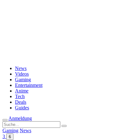
Passwort vergessen?
News
Videos
Gaming
Entertainment
Anime
Tech
Deals
Guides
Anmeldung
Suche
nach:
Gaming
News
3
6