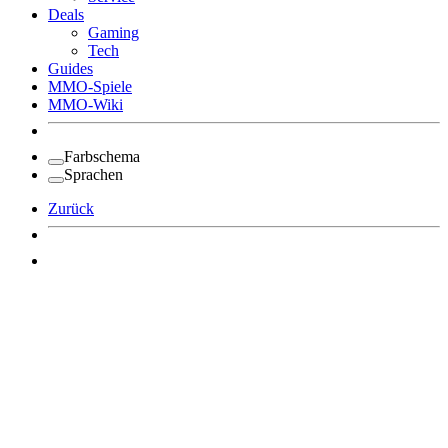
Deals
Gaming
Tech
Guides
MMO-Spiele
MMO-Wiki
Farbschema
Sprachen
Zurück
Angemeldet bleiben