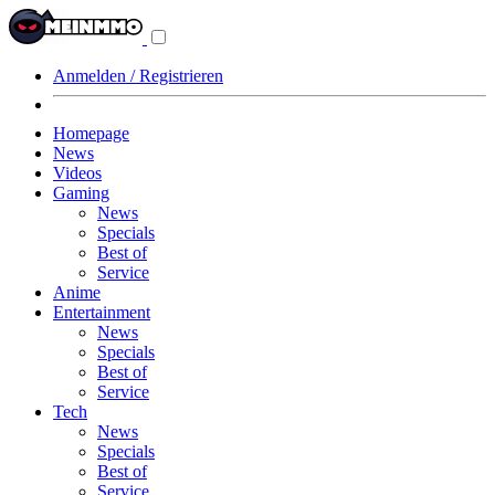
Navigationsmenü
aus-/einklappen
Anmelden / Registrieren
Homepage
News
Videos
Gaming
News
Specials
Best of
Service
Anime
Entertainment
News
Specials
Best of
Service
Tech
News
Specials
Best of
Service