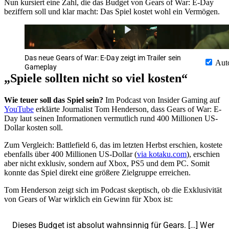
Nun kursiert eine Zahl, die das Budget von Gears of War: E-Day
beziffern soll und klar macht: Das Spiel kostet wohl ein Vermögen.
Das neue Gears of War: E-Day zeigt im Trailer sein
Aut
Gameplay
„Spiele sollten nicht so viel kosten“
Wie teuer soll das Spiel sein?
Im Podcast von Insider Gaming auf
YouTube
erklärte Journalist Tom Henderson, dass Gears of War: E-
Day laut seinen Informationen vermutlich rund 400 Millionen US-
Dollar kosten soll.
Zum Vergleich: Battlefield 6, das im letzten Herbst erschien, kostete
ebenfalls über 400 Millionen US-Dollar (
via kotaku.com
), erschien
aber nicht exklusiv, sondern auf Xbox, PS5 und dem PC. Somit
konnte das Spiel direkt eine größere Zielgruppe erreichen.
Tom Henderson zeigt sich im Podcast skeptisch, ob die Exklusivität
von Gears of War wirklich ein Gewinn für Xbox ist:
Dieses Budget ist absolut wahnsinnig für Gears. […] Wer