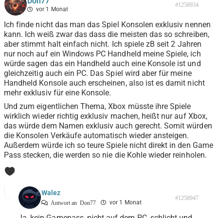
Don77
#1258934
vor 1 Monat
Ich finde nicht das man das Spiel Konsolen exklusiv nennen
kann. Ich weiß zwar das dass die meisten das so schreiben,
aber stimmt halt einfach nicht. Ich spiele zB seit 2 Jahren
nur noch auf ein Windows PC Handheld meine Spiele, ich
würde sagen das ein Handheld auch eine Konsole ist und
gleichzeitig auch ein PC. Das Spiel wird aber für meine
Handheld Konsole auch erscheinen, also ist es damit nicht
mehr exklusiv für eine Konsole.
Und zum eigentlichen Thema, Xbox müsste ihre Spiele
wirklich wieder richtig exklusiv machen, heißt nur auf Xbox,
das würde dem Namen exklusiv auch gerecht. Somit würden
die Konsolen Verkäufe automatisch wieder ansteigen.
Außerdem würde ich so teure Spiele nicht direkt in den Game
Pass stecken, die werden so nie die Kohle wieder reinholen.
0
Walez
#1258947
vor 1 Monat
Antwort an
Don77
Ja, kein Gamepass, nicht auf dem PC, schlicht und