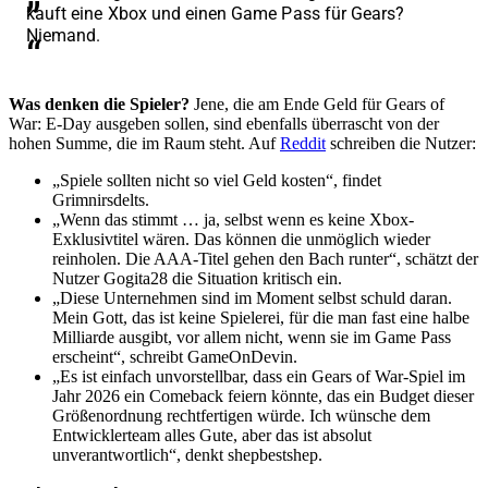
kauft eine Xbox und einen Game Pass für Gears?
Niemand.
Was denken die Spieler?
Jene, die am Ende Geld für Gears of
War: E-Day ausgeben sollen, sind ebenfalls überrascht von der
hohen Summe, die im Raum steht. Auf
Reddit
schreiben die Nutzer:
„Spiele sollten nicht so viel Geld kosten“, findet
Grimnirsdelts.
„Wenn das stimmt … ja, selbst wenn es keine Xbox-
Exklusivtitel wären. Das können die unmöglich wieder
reinholen. Die AAA-Titel gehen den Bach runter“, schätzt der
Nutzer Gogita28 die Situation kritisch ein.
„Diese Unternehmen sind im Moment selbst schuld daran.
Mein Gott, das ist keine Spielerei, für die man fast eine halbe
Milliarde ausgibt, vor allem nicht, wenn sie im Game Pass
erscheint“, schreibt GameOnDevin.
„Es ist einfach unvorstellbar, dass ein Gears of War-Spiel im
Jahr 2026 ein Comeback feiern könnte, das ein Budget dieser
Größenordnung rechtfertigen würde. Ich wünsche dem
Entwicklerteam alles Gute, aber das ist absolut
unverantwortlich“, denkt shepbestshep.