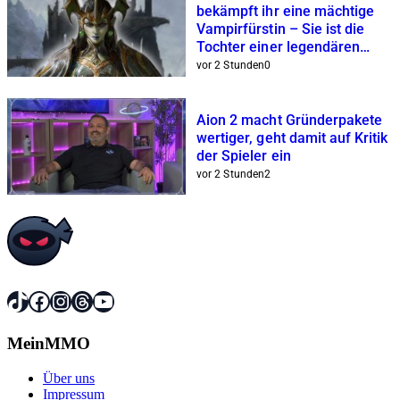
bekämpft ihr eine mächtige
Vampirfürstin – Sie ist die
Tochter einer legendären
Magierin
vor 2 Stunden
0
Aion 2 macht Gründerpakete
wertiger, geht damit auf Kritik
der Spieler ein
vor 2 Stunden
2
TikTok
Facebook
Instagram
Threads
YouTube
MeinMMO
Über uns
Impressum