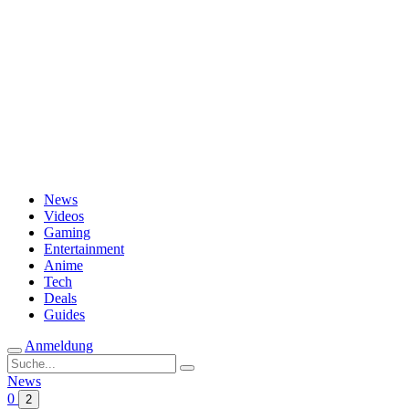
Passwort vergessen?
News
Videos
Gaming
Entertainment
Anime
Tech
Deals
Guides
Anmeldung
Suche
nach:
News
0
2