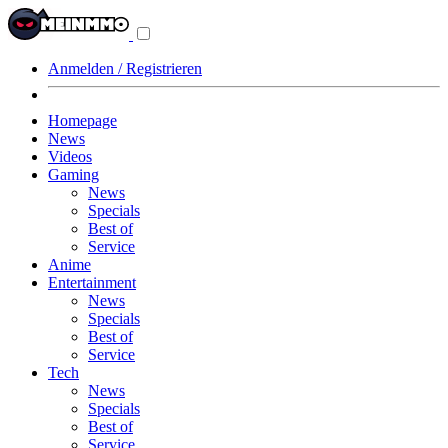
Navigationsmenü
aus-/einklappen
Anmelden / Registrieren
Homepage
News
Videos
Gaming
News
Specials
Best of
Service
Anime
Entertainment
News
Specials
Best of
Service
Tech
News
Specials
Best of
Service