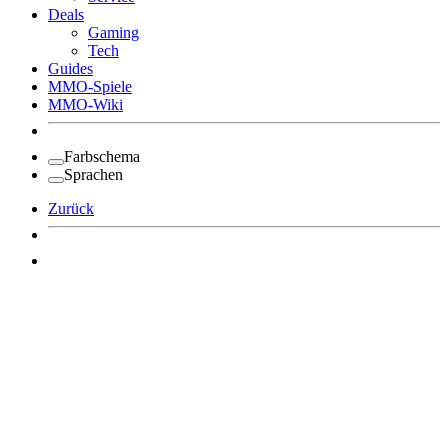
Deals
Gaming
Tech
Guides
MMO-Spiele
MMO-Wiki
Farbschema
Sprachen
Zurück
Angemeldet bleiben