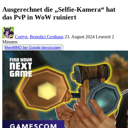
Ausgerechnet die „Selfie-Kamera“ hat
das PvP in WoW ruiniert
Cortyn
,
Benedict Grothaus
23. August 2024
Lesezeit
2
Minuten
MeinMMO bei Google bevorzugen