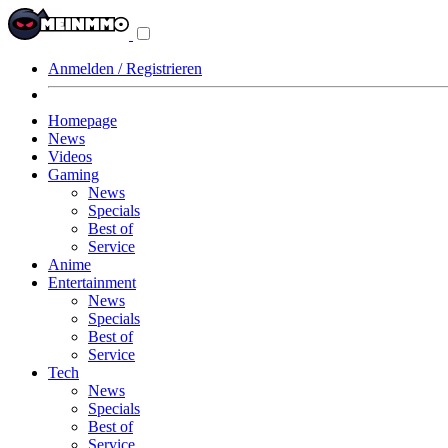
Navigationsmenü
aus-/einklappen
Anmelden / Registrieren
Homepage
News
Videos
Gaming
News
Specials
Best of
Service
Anime
Entertainment
News
Specials
Best of
Service
Tech
News
Specials
Best of
Service