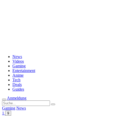
Passwort vergessen?
News
Videos
Gaming
Entertainment
Anime
Tech
Deals
Guides
Anmeldung
Suche
nach:
Gaming
News
1
9