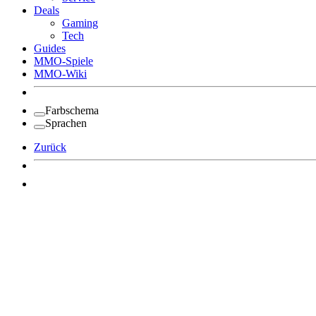
Deals
Gaming
Tech
Guides
MMO-Spiele
MMO-Wiki
Farbschema
Sprachen
Zurück
Angemeldet bleiben